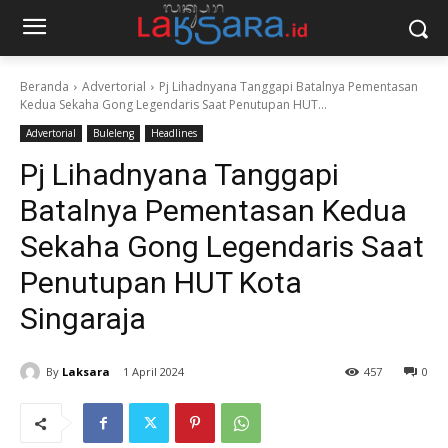
Beranda
Advertorial
Pj Lihadnyana Tanggapi Batalnya Pementasan
Kedua Sekaha Gong Legendaris Saat Penutupan HUT...
Advertorial
Buleleng
Headlines
Pj Lihadnyana Tanggapi
Batalnya Pementasan Kedua
Sekaha Gong Legendaris Saat
Penutupan HUT Kota
Singaraja
By
Laksara
1 April 2024
457
0