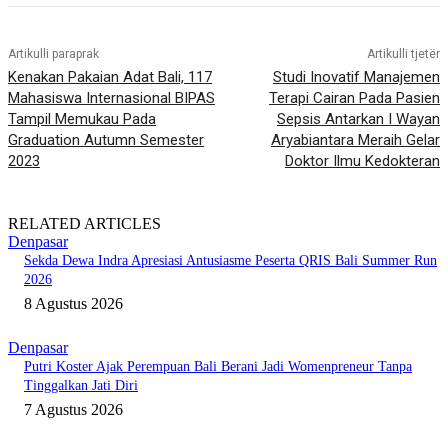
Artikulli paraprak
Artikulli tjetër
Kenakan Pakaian Adat Bali, 117
Studi Inovatif Manajemen
Mahasiswa Internasional BIPAS
Terapi Cairan Pada Pasien
Tampil Memukau Pada
Sepsis Antarkan I Wayan
Graduation Autumn Semester
Aryabiantara Meraih Gelar
2023
Doktor Ilmu Kedokteran
RELATED ARTICLES
Denpasar
Sekda Dewa Indra Apresiasi Antusiasme Peserta QRIS Bali Summer Run
2026
8 Agustus 2026
Denpasar
Putri Koster Ajak Perempuan Bali Berani Jadi Womenpreneur Tanpa
Tinggalkan Jati Diri
7 Agustus 2026