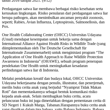
tahun 2016 sampai 2021. (9/12)
Perdagangan satwa liar membawa berbagai risiko kesehatan serta
kerusakan lingkungan. Risiko penularan dari perdagangan satwa liar
berupa pathogen, akan menimbulkan ancaman penyakit zoonosis,
seperti; Rabies, Avian Influenza, Leptospirosis, Salmonellosis, dan
Pox.
One Health Collaborating Center (OHCC) Universitas Udayana
(Unud) mendapat kesempatan untuk bekerja sama dengan
International Alliance Against Health Risks in Wildlife Trade (yang
diimplementasikan oleh The Deutsche Gesellschaft für
Internationale Zusammenarbeit) untuk menginisiasi program “The
Application of One Health Approach to Raise Wildlife Protection
Awareness in Indonesia” (OHAWE), sebuah program penerapan
pendekatan One Health untuk meningkatkan kesadaran
perlindungan satwa liar di Indonesia.
Melalui pendekatan kreatif dan budaya lokal, OHCC Universitas
Udayana bekerjasama dengan penulis, illustrator, dan penerjemah,
merilis buku cerita anak yang berjudul “Nyamprut Tidak Makan
Roti” dan mementaskannya sebagai bentuk komunikasi risiko
kepada anak-anak. Selain membagikan buku cerita, acara
peluncuran buku ini juga dimeriahkan dengan pementasan cerita di
SD Negeri 1 Kukuh Marga, Tabanan.Harapannya buku cerita anak
yang disajikan dalam tiga bahasa, yaitu Bahasa Indonesia, Bahasa