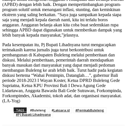
(APBD) dengan lebih baik. Dengan mempertimbangkan program-
program solutif untuk menangani inflasi, stunting, dan kemiskinan
ekstrem yang saling berkaitan. “Saya juga sampaikan kepada siapa
saja yang menjadi kepala daerah nanti, kita ini terlalu boros
anggaran. Anggaran belanja akan kita coba buat sedemikian rupa
sehingga APBD dapat digunakan untuk memberikan dampak yang
lebih banyak kepada masyarakat,”jelasnya.
Pada kesempatan itu, Pj Bupati Lihadnyana turut mengucapkan
terimakasih karena jurnalis juga turut berkontribusi untuk
pembangunan di Kabupaten Buleleng melalui pemberitaan dan
diskusi. Melalui pemberitaan, pemerintah daerah mendapatkan
banyak masukan dari masyarakat yang dapat menjadi pedoman
membangun Buleleng ke arah lebih baik. Turut hadir pada kegiatan
diskusi bertema “Wahai Pemimpin, Datanglah…”, gubernur Bali
periode 2018-2023 I Wayan Koster, Ketua DPRD Buleleng Gede
Supriatna, Ketua KPU Provinsi Bali I Dewa Agung Gede
Lidartawan, Anggota Bawaslu Bali Gede Sutrawan, Forkompinda,
Forkompimdes, Akademisi, tokoh adat, dan organisasi masyarakat.
(LA-Yog)
TAGS
#Buleleng
#Laksara.id
#PemkabBuleleng
#PJ Bupati Lihadnyana