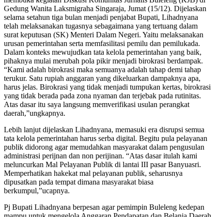
Gedung Wanita Laksmigraha Singaraja, Jumat (15/12). Dijelaskan
selama setahun tiga bulan menjadi penjabat Bupati, Lihadnyana
telah melaksanakan tugasnya sebagaimana yang tertuang dalam
surat keputusan (SK) Menteri Dalam Negeri. Yaitu melaksanakan
urusan pemerintahan serta memfasilitasi pemilu dan pemilukada.
Dalam konteks mewujudkan tata kelola pemerintahan yang baik,
pihaknya mulai merubah pola pikir menjadi birokrasi berdampak.
“Kami adalah birokrasi maka semuanya adalah tahap demi tahap
terukur. Satu rupiah anggaran yang dikeluarkan dampaknya apa,
harus jelas. Birokrasi yang tidak menjadi tumpukan kertas, birokrasi
yang tidak berada pada zona nyaman dan terjebak pada rutinitas.
Atas dasar itu saya langsung memverifikasi usulan perangkat
daerah,”ungkapnya.
Lebih lanjut dijelaskan Lihadnyana, memasuki era disrupsi semua
tata kelola pemerintahan harus serba digital. Begitu pula pelayanan
publik didorong agar memudahkan masyarakat dalam pengusulan
administrasi perijnan dan non perijinan. “Atas dasar itulah kami
meluncurkan Mal Pelayanan Publik di lantai III pasar Banyuasri.
Memperhatikan hakekat mal pelayanan publik, seharusnya
dipusatkan pada tempat dimana masyarakat biasa
berkumpul,”ucapnya.
Pj Bupati Lihadnyana berpesan agar pemimpin Buleleng kedepan
mampu untuk mengelola Anggaran Pendapatan dan Belanja Daerah