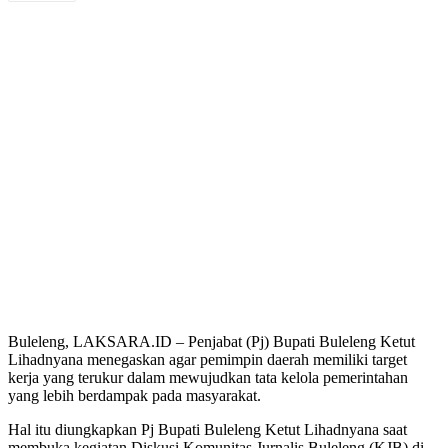
Buleleng, LAKSARA.ID – Penjabat (Pj) Bupati Buleleng Ketut
Lihadnyana menegaskan agar pemimpin daerah memiliki target
kerja yang terukur dalam mewujudkan tata kelola pemerintahan
yang lebih berdampak pada masyarakat.
Hal itu diungkapkan Pj Bupati Buleleng Ketut Lihadnyana saat
membuka kegiatan Diskusi Komunitas Jurnalis Buleleng (KJB) di