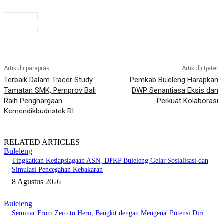
Artikulli paraprak
Artikulli tjetër
Terbaik Dalam Tracer Study
Pemkab Buleleng Harapkan
Tamatan SMK, Pemprov Bali
DWP Senantiasa Eksis dan
Raih Penghargaan
Perkuat Kolaborasi
Kemendikbudristek RI
RELATED ARTICLES
Buleleng
Tingkatkan Kesiapsiagaan ASN, DPKP Buleleng Gelar Sosialisasi dan
Simulasi Pencegahan Kebakaran
8 Agustus 2026
Buleleng
Seminar From Zero to Hero, Bangkit dengan Mengenal Potensi Diri