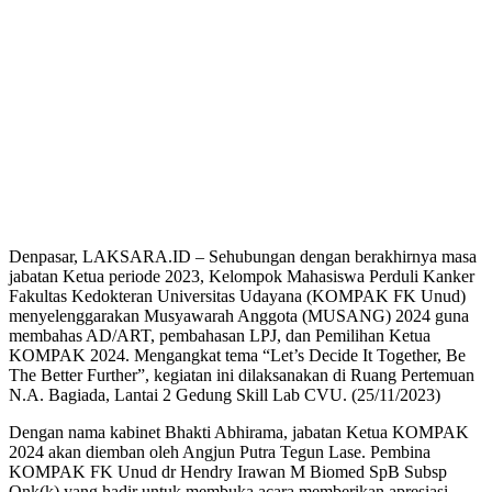
Denpasar, LAKSARA.ID – Sehubungan dengan berakhirnya masa
jabatan Ketua periode 2023, Kelompok Mahasiswa Perduli Kanker
Fakultas Kedokteran Universitas Udayana (KOMPAK FK Unud)
menyelenggarakan Musyawarah Anggota (MUSANG) 2024 guna
membahas AD/ART, pembahasan LPJ, dan Pemilihan Ketua
KOMPAK 2024. Mengangkat tema “Let’s Decide It Together, Be
The Better Further”, kegiatan ini dilaksanakan di Ruang Pertemuan
N.A. Bagiada, Lantai 2 Gedung Skill Lab CVU. (25/11/2023)
Dengan nama kabinet Bhakti Abhirama, jabatan Ketua KOMPAK
2024 akan diemban oleh Angjun Putra Tegun Lase. Pembina
KOMPAK FK Unud dr Hendry Irawan M Biomed SpB Subsp
Onk(k) yang hadir untuk membuka acara memberikan apresiasi