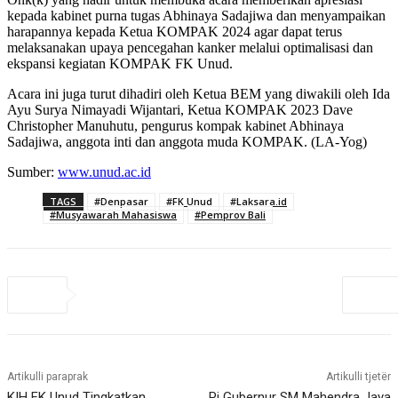
kepada kabinet purna tugas Abhinaya Sadajiwa dan menyampaikan
harapannya kepada Ketua KOMPAK 2024 agar dapat terus
melaksanakan upaya pencegahan kanker melalui optimalisasi dan
ekspansi kegiatan KOMPAK FK Unud.
Acara ini juga turut dihadiri oleh Ketua BEM yang diwakili oleh Ida
Ayu Surya Nimayadi Wijantari, Ketua KOMPAK 2023 Dave
Christopher Manuhutu, pengurus kompak kabinet Abhinaya
Sadajiwa, anggota inti dan anggota muda KOMPAK. (LA-Yog)
Sumber:
www.unud.ac.id
TAGS
#Denpasar
#FK Unud
#Laksara.id
#Musyawarah Mahasiswa
#Pemprov Bali
Artikulli paraprak
Artikulli tjetër
KIH FK Unud Tingkatkan
Pj Gubernur SM Mahendra Jaya