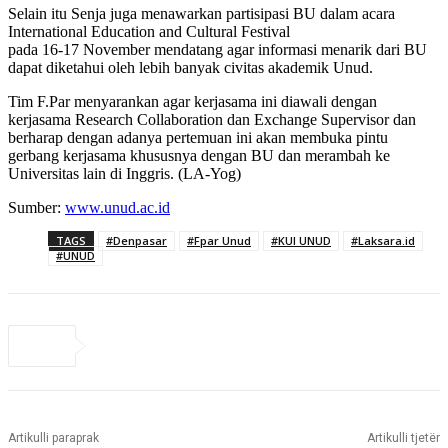
Selain itu Senja juga menawarkan partisipasi BU dalam acara
International Education and Cultural Festival
pada 16-17 November mendatang agar informasi menarik dari BU
dapat diketahui oleh lebih banyak civitas akademik Unud.
Tim F.Par menyarankan agar kerjasama ini diawali dengan
kerjasama Research Collaboration dan Exchange Supervisor dan
berharap dengan adanya pertemuan ini akan membuka pintu
gerbang kerjasama khususnya dengan BU dan merambah ke
Universitas lain di Inggris. (LA-Yog)
Sumber:
www.unud.ac.id
TAGS
#Denpasar
#Fpar Unud
#KUI UNUD
#Laksara.id
#UNUD
Artikulli paraprak
Artikulli tjetër