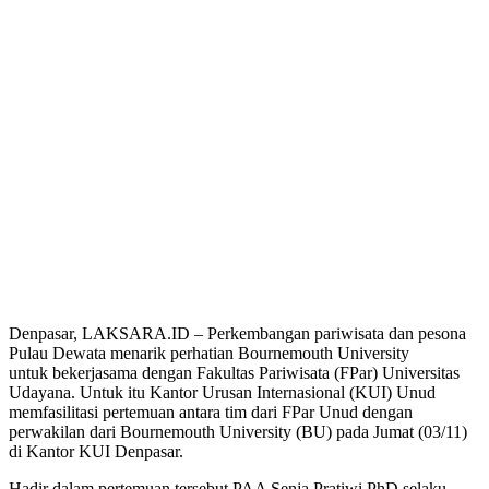
Denpasar, LAKSARA.ID – Perkembangan pariwisata dan pesona
Pulau Dewata menarik perhatian Bournemouth University
untuk bekerjasama dengan Fakultas Pariwisata (FPar) Universitas
Udayana. Untuk itu Kantor Urusan Internasional (KUI) Unud
memfasilitasi pertemuan antara tim dari FPar Unud dengan
perwakilan dari Bournemouth University (BU) pada Jumat (03/11)
di Kantor KUI Denpasar.
Hadir dalam pertemuan tersebut PAA Senja Pratiwi PhD selaku