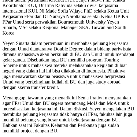
Koordinator KUI, Dr Irma Rahyuda selaku divisi kerjasama
internasional KUI, Ni Made Sofia Wijaya PhD selaku Ketua Unit
Kerjasama FPar dan Dr Nararya Narottama selaku Ketua UPIKS
FPar Unud serta perwakilan Bournemouth University Yeyen
Sinarta, MSc selaku Regional Manager SEA, Taiwan and South
Korea.
Yeyen Sinarta dalam pertemuan ini membahas peluang kerjasama
dengan Unud diantaranya Double Degree dalam bidang pariwisata
dimana mahasiswa akan berkuliah di BU dan Unud untuk mendapat
gelar ganda. Disebutkan juga BU memiliki program Touring
Scheme untuk mahasiswa mereka melaksanakan kegiatan di luar
negeri yang dalam hal ini bisa dilakukan di Indonesia. Pihaknya
juga menawarkan skema beasiswa untuk mahasiswa berprestasi
Unud yang berkeinginan kuliah di BU dan juga study abroad
dengan skema transfer kredit.
Menanggapi tawaran yang menarik ini Senja Pratiwi menyarankan
agar FPar Unud dan BU segera merancang MoU dan MoA untuk
merealisasikan kerjasama ini. Dalam diskusi, Yeyen mengatakan BU
membuka peluang kerjasama tidak hanya di FPar, fakultas lain juga
memiliki peluang yang besar untuk bekerjasama dengan BU.
Bahkan saat ini Fakultas Kelautan dan Perikanan juga sudah
memiliki project dengan BU.