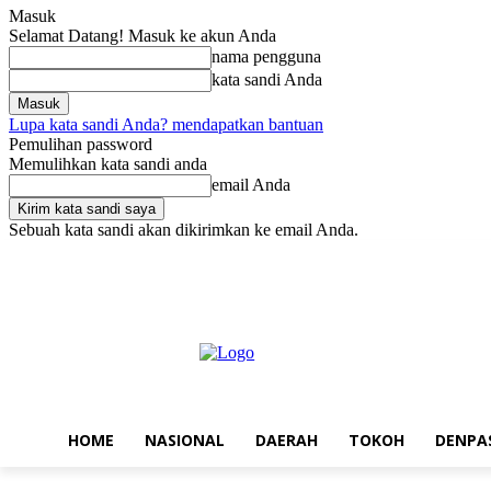
Masuk
Selamat Datang! Masuk ke akun Anda
nama pengguna
kata sandi Anda
Lupa kata sandi Anda? mendapatkan bantuan
Pemulihan password
Memulihkan kata sandi anda
email Anda
Sebuah kata sandi akan dikirimkan ke email Anda.
Minggu, Agustus 9, 2026
Masuk / Bergabung
Home
Nasional
D
HOME
NASIONAL
DAERAH
TOKOH
DENPA