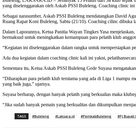
Buleleng, LAKSARA.ID – Sebanyak 15 Pelatih dari 34 klub sepak bo
yang diselenggarakan oleh Askab PSSI Buleleng. Coaching clinic ini 
Sebagai narasumber, Askab PSSI Buleleng mendatangkan David Agus 
Ruang Rapat Koni Buleleng, Sabtu (21/10). Coaching cilinc dibuka 
Dalam Laporannya, Ketua Panitia Wayan Tingkes Yasa menjelaskan, C
bermaksud untuk meningkatkan kemampuan para pelatih klub anggot
“Kegiatan ini diselenggarakan dalam rangka untuk mempersiapkan p
Ada dua kegiatan dalam coaching clinic kali ini yakni, pelatihansec
Sementara itu, Ketua Askab PSSI Buleleng Gede Suyasa mengataka
“Diharapkan para pelatih klub terutama yang ada di Liga 1 mampu me
yang baik juga,” ujarnya.
Suyasa berharap, dengan banyak pelatih yang berkualias maka klubny
“Jika sudah banyak pemain yang berkualitas dan dikumpulkan menjadi
TAGS
#Buleleng
#Laksara.id
#PemkabBuleleng
#PJ Bupati