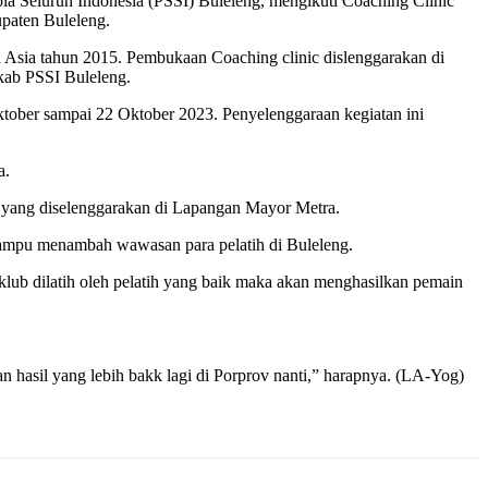
a Seluruh Indonesia (PSSI) Buleleng, mengikuti Coaching Clinic
upaten Buleleng.
 Asia tahun 2015. Pembukaan Coaching clinic dislenggarakan di
kab PSSI Buleleng.
ktober sampai 22 Oktober 2023. Penyelenggaraan kegiatan ini
a.
tek yang diselenggarakan di Lapangan Mayor Metra.
ampu menambah wawasan para pelatih di Buleleng.
klub dilatih oleh pelatih yang baik maka akan menghasilkan pemain
 hasil yang lebih bakk lagi di Porprov nanti,” harapnya. (LA-Yog)