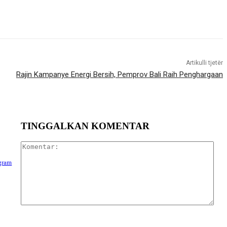
Artikulli tjetër
Rajin Kampanye Energi Bersih, Pemprov Bali Raih Penghargaan
TINGGALKAN KOMENTAR
Kom
ogram