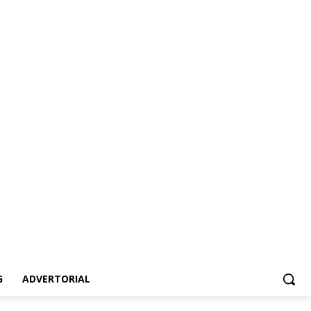
dvertorial
G
ADVERTORIAL