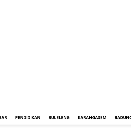
aerah
Tokoh
Denpasar
Pendidikan
Buleleng
Karangasem
Badung
A
SAR
PENDIDIKAN
BULELENG
KARANGASEM
BADUN