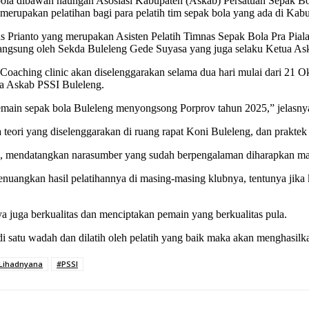
la dibawah naungan Asosiasi Kabupaten (Askab) Persatuan Sepak Bol
merupakan pelatihan bagi para pelatih tim sepak bola yang ada di Kab
Prianto yang merupakan Asisten Pelatih Timnas Sepak Bola Pra Piala
langsung oleh Sekda Buleleng Gede Suyasa yang juga selaku Ketua As
oaching clinic akan diselenggarakan selama dua hari mulai dari 21 O
a Askab PSSI Buleleng.
emain sepak bola Buleleng menyongsong Porprov tahun 2025,” jelasny
ara teori yang diselenggarakan di ruang rapat Koni Buleleng, dan prak
n, mendatangkan narasumber yang sudah berpengalaman diharapkan m
nuangkan hasil pelatihannya di masing-masing klubnya, tentunya jika 
a juga berkualitas dan menciptakan pemain yang berkualitas pula.
 satu wadah dan dilatih oleh pelatih yang baik maka akan menghasilkan
 Lihadnyana
#PSSI