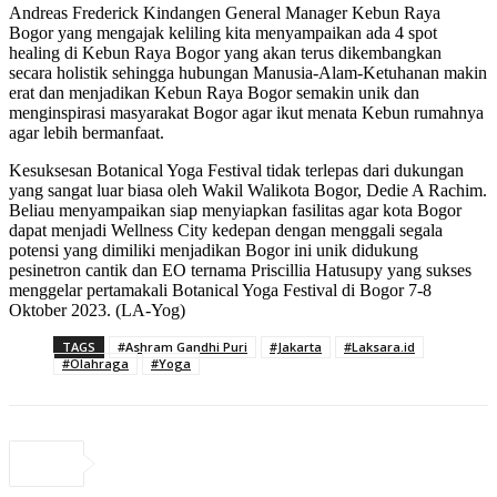
Andreas Frederick Kindangen General Manager Kebun Raya
Bogor yang mengajak keliling kita menyampaikan ada 4 spot
healing di Kebun Raya Bogor yang akan terus dikembangkan
secara holistik sehingga hubungan Manusia-Alam-Ketuhanan makin
erat dan menjadikan Kebun Raya Bogor semakin unik dan
menginspirasi masyarakat Bogor agar ikut menata Kebun rumahnya
agar lebih bermanfaat.
Kesuksesan Botanical Yoga Festival tidak terlepas dari dukungan
yang sangat luar biasa oleh Wakil Walikota Bogor, Dedie A Rachim.
Beliau menyampaikan siap menyiapkan fasilitas agar kota Bogor
dapat menjadi Wellness City kedepan dengan menggali segala
potensi yang dimiliki menjadikan Bogor ini unik didukung
pesinetron cantik dan EO ternama Priscillia Hatusupy yang sukses
menggelar pertamakali Botanical Yoga Festival di Bogor 7-8
Oktober 2023. (LA-Yog)
TAGS
#Ashram Gandhi Puri
#Jakarta
#Laksara.id
#Olahraga
#Yoga