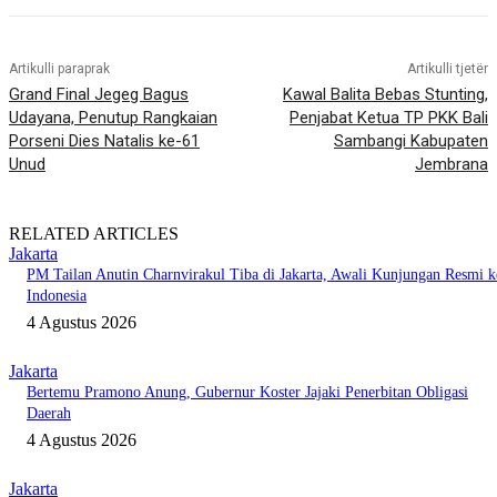
Artikulli paraprak
Artikulli tjetër
Grand Final Jegeg Bagus
Kawal Balita Bebas Stunting,
Udayana, Penutup Rangkaian
Penjabat Ketua TP PKK Bali
Porseni Dies Natalis ke-61
Sambangi Kabupaten
Unud
Jembrana
RELATED ARTICLES
Jakarta
PM Tailan Anutin Charnvirakul Tiba di Jakarta, Awali Kunjungan Resmi k
Indonesia
4 Agustus 2026
Jakarta
Bertemu Pramono Anung, Gubernur Koster Jajaki Penerbitan Obligasi
Daerah
4 Agustus 2026
Jakarta