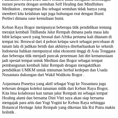
nurani peserta dengan sentuhan Self Healing dan Mindfulnes
Meditation , mengemas Ibu sebagai sentuhan tidak hanya yang
memberi kita kelahiran tapi juga hubungan erat dengan Bumi
Pertiwi dimana oase kemuliaan bumi.
Kebun Raya Bogor mempunyai beberapa titik pendidikan tentang
merajut kembali TitiBanda Jalur Rempah dimana pada masa lalu
bibit kelapa sawit yang berasal dari Afrika pertama kali ditanam di
tempat ini. Berawal dari 4 pohon kelapa sawit sebagai percobaan di
tanam lalu di jadikan benih dan akhirnya disebarluaskan ke seluruh
Indonesia bahkan mempunyai nilai ekonomi tinggi di Asia Tenggara
dan beberapa titik menjadi puncak penemuan Jati diri kemanusiaan
jadi spesial tempat untuk Meditasi dan Bogor sebagai tempat
pembangunan kembali Jalur Rempah dengan mengaktifkan
pendidikan UMKM untuk minuman herbal kedepan dan Usada
Nusantara dukungan dari Wakil Walikota Bogor .
Anjasmara Prasetya yang aktif sebagai Yogi ke Nusantara juga
terkesan dengan koleksi tanaman milik dari Kebun Raya Bogor,
Kita bisa kolaborasi kan taman jalur Rempah ini sebagai tempat
Healing alami dan bersama Dini Vitri saya akan siap bersama
mengajak para artis dan Yogi Yogini ke Kebun Raya sehingga
Botanical Heritage Jalur Rempah yang dikemas Ida Rsi Putra makin
holistik .