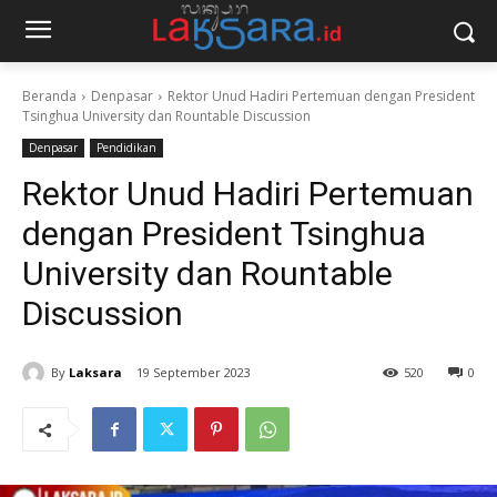
Beranda
Denpasar
Rektor Unud Hadiri Pertemuan dengan President
Tsinghua University dan Rountable Discussion
Denpasar
Pendidikan
Rektor Unud Hadiri Pertemuan
dengan President Tsinghua
University dan Rountable
Discussion
By
Laksara
19 September 2023
520
0