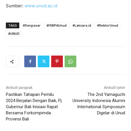
Sumber:
www.unud.ac.id
TAGS
#Denpasar
#FMIPAUnud
#Laksara.id
#RektorUnud
#UNUD
Artikulli paraprak
Artikulli tjetër
Pastikan Tahapan Pemilu
The 2nd Yamaguchi
2024 Berjalan Dengan Baik, Pj
University Indonesia Alumni
Gubernur Bali Inisiasi Rapat
International Symposium
Bersama Forkompimda
Digelar di Unud
Provinsi Bali