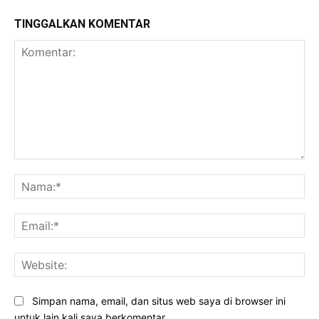
TINGGALKAN KOMENTAR
Komentar:
Na
Ema
Web
Simpan nama, email, dan situs web saya di browser ini
untuk lain kali saya berkomentar.