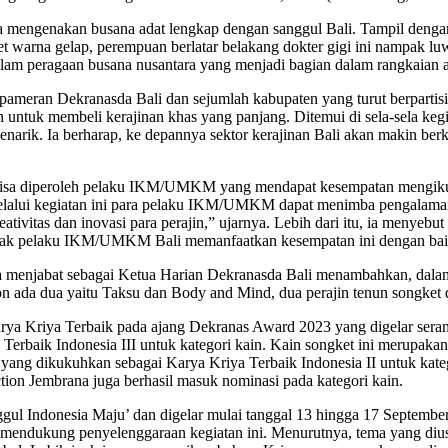
a mengenakan busana adat lengkap dengan sanggul Bali. Tampil denga
 warna gelap, perempuan berlatar belakang dokter gigi ini nampak l
dalam peragaan busana nusantara yang menjadi bagian dalam rangkaian
pameran Dekranasda Bali dan sejumlah kabupaten yang turut berpartis
untuk membeli kerajinan khas yang panjang. Ditemui di sela-sela ke
enarik. Ia berharap, ke depannya sektor kerajinan Bali akan makin b
g bisa diperoleh pelaku IKM/UMKM yang mendapat kesempatan mengikut
, melalui kegiatan ini para pelaku IKM/UMKM dapat menimba pengalama
ivitas dan inovasi para perajin,” ujarnya. Lebih dari itu, ia menyebu
ngajak pelaku IKM/UMKM Bali memanfaatkan kesempatan ini dengan bai
uga menjabat sebagai Ketua Harian Dekranasda Bali menambahkan, d
hion ada dua yaitu Taksu dan Body and Mind, dua perajin tenun songket 
rya Kriya Terbaik pada ajang Dekranas Award 2023 yang digelar seran
erbaik Indonesia III untuk kategori kain. Kain songket ini merupak
 yang dikukuhkan sebagai Karya Kriya Terbaik Indonesia II untuk kate
tion Jembrana juga berhasil masuk nominasi pada kategori kain.
gul Indonesia Maju’ dan digelar mulai tanggal 13 hingga 17 Septe
 mendukung penyelenggaraan kegiatan ini. Menurutnya, tema yang d