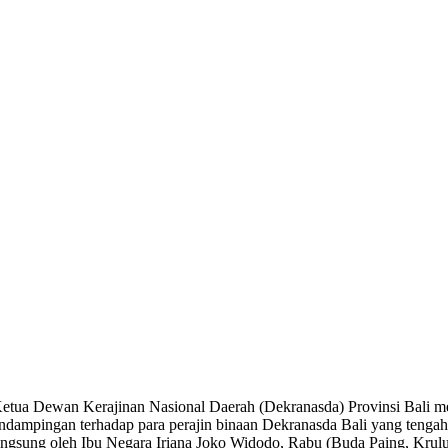
etua Dewan Kerajinan Nasional Daerah (Dekranasda) Provinsi Bali me
pendampingan terhadap para perajin binaan Dekranasda Bali yang tenga
langsung oleh Ibu Negara Iriana Joko Widodo, Rabu (Buda Paing, Krul