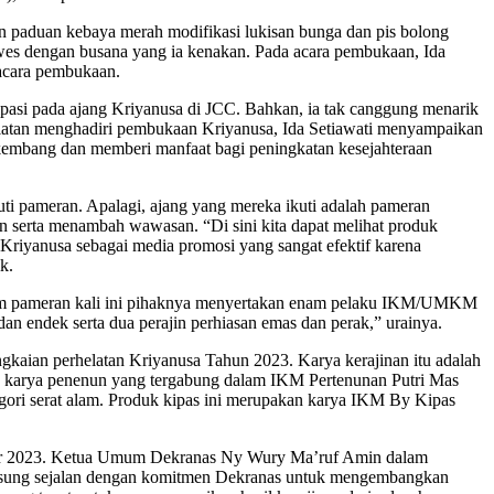
n paduan kebaya merah modifikasi lukisan bunga dan pis bolong
uwes dengan busana yang ia kenakan. Pada acara pembukaan, Ida
 acara pembukaan.
ipasi pada ajang Kriyanusa di JCC. Bahkan, ia tak canggung menarik
giatan menghadiri pembukaan Kriyanusa, Ida Setiawati menyampaikan
erkembang dan memberi manfaat bagi peningkatan kesejahteraan
i pameran. Apalagi, ajang yang mereka ikuti adalah pameran
n serta menambah wawasan. “Di sini kita dapat melihat produk
t Kriyanusa sebagai media promosi yang sangat efektif karena
k.
alam pameran kali ini pihaknya menyertakan enam pelaku IKM/UMKM
dan endek serta dua perajin perhiasan emas dan perak,” urainya.
gkaian perhelatan Kriyanusa Tahun 2023. Karya kerajinan itu adalah
an karya penenun yang tergabung dalam IKM Pertenunan Putri Mas
gori serat alam. Produk kipas ini merupakan karya IKM By Kipas
mber 2023. Ketua Umum Dekranas Ny Wury Ma’ruf Amin dalam
iusung sejalan dengan komitmen Dekranas untuk mengembangkan