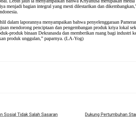
global. Lebih jauh ia menyampaikan bahwa Kriyanusa merupakan media y
 kriya menjadi bagian integral yang mesti dilestarikan dan dikembang
ndonesia.
 Bahlil dalam laporannya menyampaikan bahwa penyelenggaraan Pamer
juan mendorong penciptaan dan pengembangan produk kriya lokal sekali
oduk-produk binaan Dekranasda dan memberikan ruang bagi industri ke
lkan produk unggulan,” paparnya. (LA-Yog)
n Sosial Tidak Salah Sasaran
Dukung Pertumbuhan Start