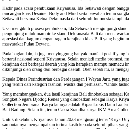
Hadir pada acara pembukaan Kriyanusa, Ida Setiawati dengan bangg
rancangan khas Desainer Body and Mind serta bawahan tenun songket
Setiawati bersama Ketua Dekranasda dari seluruh Indonesia tampil 
Usai mengikuti prosesi pembukaan, Ida Setiawati mengunjungi stand 
pengunjung untuk mampir ke stand Dekranasda Bali dan menawarkan 
apresiasi dan kagum dengan ragam kerajinan khas Bali yang begitu m
masyarakat Pulau Dewata.
Pada bagian lain, ia juga menyinggung banyak manfaat positif yan
bertaraf nasional seperti Kriyanusa. Selain menjadi media promosi
kerajinan dari berbagai daerah yang kita harapkan mampu memacu kreat
dikunjungi oleh orang dari berbagai daerah. Oleh sebab itu, ia me
Kepala Dinas Perindustrian dan Perdagangan I Wayan Jarta yang j
yang terdiri dari kategori fashion, wastra dan perhiasan. “Untuk fas
Yang membanggakan, dua hasil kerajinan Bali dinobatkan sebagai Ka
Songket Negara Djodog Renes yang dinobatkan sebagai Karya Kriya T
Collection Jembrana. Karya lainnya adalah Kipas Lukis Daun Lontar
Bali Badung. Selain itu, tenun Cakra Sraddha karya IKM Arca Collec
Untuk diketahui, Kriyanusa Tahun 2023 mengusung tema ‘Kriya Ung
sambutannya menyampaikan terima kasih kepada seluruh pihak yang