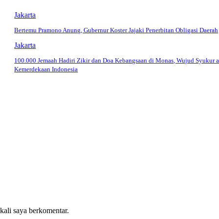
Jakarta
Bertemu Pramono Anung, Gubernur Koster Jajaki Penerbitan Obligasi Daerah
Jakarta
100.000 Jemaah Hadiri Zikir dan Doa Kebangsaan di Monas, Wujud Syukur a
Kemerdekaan Indonesia
 kali saya berkomentar.