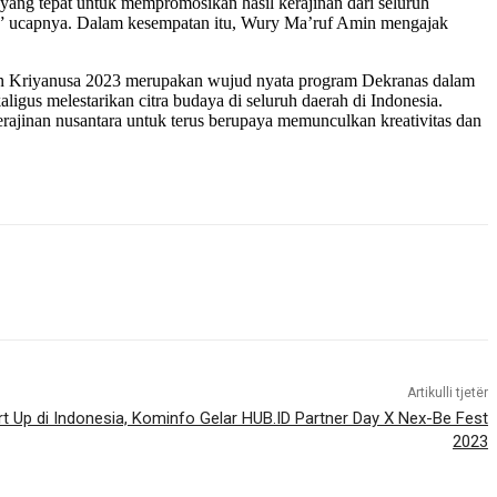
ang tepat untuk mempromosikan hasil kerajinan dari seluruh
kan,” ucapnya. Dalam kesempatan itu, Wury Ma’ruf Amin mengajak
an Kriyanusa 2023 merupakan wujud nyata program Dekranas dalam
gus melestarikan citra budaya di seluruh daerah di Indonesia.
rajinan nusantara untuk terus berupaya memunculkan kreativitas dan
Artikulli tjetër
 Up di Indonesia, Kominfo Gelar HUB.ID Partner Day X Nex-Be Fest
2023