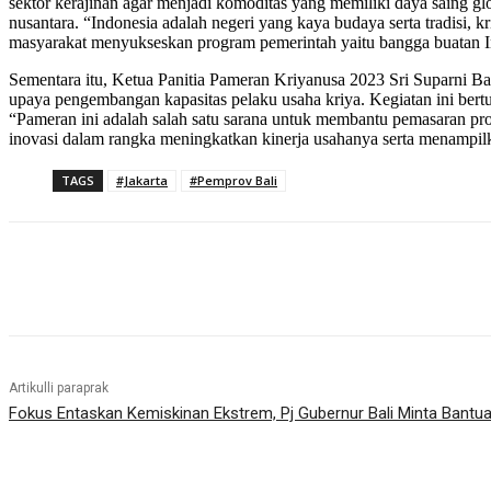
sektor kerajinan agar menjadi komoditas yang memiliki daya saing 
nusantara. “Indonesia adalah negeri yang kaya budaya serta tradisi,
masyarakat menyukseskan program pemerintah yaitu bangga buatan I
Sementara itu, Ketua Panitia Pameran Kriyanusa 2023 Sri Suparni
upaya pengembangan kapasitas pelaku usaha kriya. Kegiatan ini bertu
“Pameran ini adalah salah satu sarana untuk membantu pemasaran pr
inovasi dalam rangka meningkatkan kinerja usahanya serta menampi
TAGS
#Jakarta
#Pemprov Bali
Bagikan
Artikulli paraprak
Fokus Entaskan Kemiskinan Ekstrem, Pj Gubernur Bali Minta Bantua