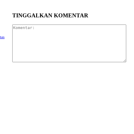
TINGGALKAN KOMENTAR
Kom
tas