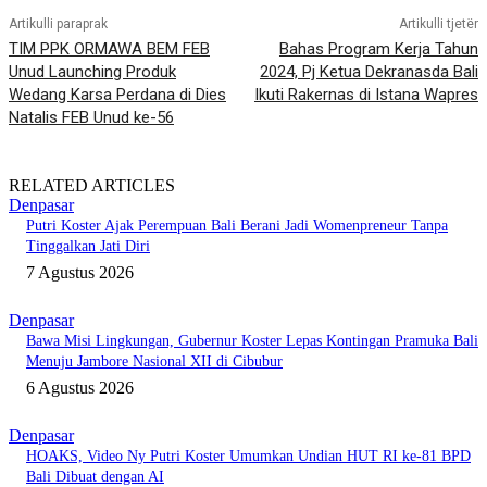
Artikulli paraprak
Artikulli tjetër
TIM PPK ORMAWA BEM FEB
Bahas Program Kerja Tahun
Unud Launching Produk
2024, Pj Ketua Dekranasda Bali
Wedang Karsa Perdana di Dies
Ikuti Rakernas di Istana Wapres
Natalis FEB Unud ke-56
RELATED ARTICLES
Denpasar
Putri Koster Ajak Perempuan Bali Berani Jadi Womenpreneur Tanpa
Tinggalkan Jati Diri
7 Agustus 2026
Denpasar
Bawa Misi Lingkungan, Gubernur Koster Lepas Kontingan Pramuka Bali
Menuju Jambore Nasional XII di Cibubur
6 Agustus 2026
Denpasar
HOAKS, Video Ny Putri Koster Umumkan Undian HUT RI ke-81 BPD
Bali Dibuat dengan AI