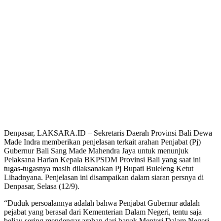
Denpasar, LAKSARA.ID – Sekretaris Daerah Provinsi Bali Dewa
Made Indra memberikan penjelasan terkait arahan Penjabat (Pj)
Gubernur Bali Sang Made Mahendra Jaya untuk menunjuk
Pelaksana Harian Kepala BKPSDM Provinsi Bali yang saat ini
tugas-tugasnya masih dilaksanakan Pj Bupati Buleleng Ketut
Lihadnyana. Penjelasan ini disampaikan dalam siaran persnya di
Denpasar, Selasa (12/9).
“Duduk persoalannya adalah bahwa Penjabat Gubernur adalah
pejabat yang berasal dari Kementerian Dalam Negeri, tentu saja
beliau sering mendengar arahan dari bapak Menteri Dalam Negeri