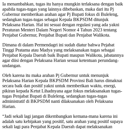
Ia menambahkan, tugas itu hanya mungkin terlaksana dengan baik
apabila tugas-tugas yang lainnya dibebaskan, maka dari itu Pj
Gubernur memberikan arahan agar Pj Bupati fokus di Buleleng,
sedangkan tugas-tugas sebagai Kepala BKPSDM ditunjuk
Pelaksana Harian. Hal ini sesuai dengan regulasi yang ada yakni
Peraturan Menteri Dalam Negeri Nomor 4 Tahun 2023 tentang
Penjabat Gubernur, Penjabat Bupati dan Penjabat Walikota.
Dimana di dalam Permendagri ini sudah diatur bahwa Pejabat
Tinggi Pratama atau Madya yang melaksanakan tugas sebagai
Penjabat Kepala Daerah baik Bupati maupun Walikota, jabatannya
agar diisi dengan Pelaksana Harian sesuai ketentuan perundang-
undangan.
Oleh karena itu maka arahan Pj Gubernur untuk menunjuk
Pelaksana Harian Kepala BKPSDM Provinsi Bali harus dimaknai
secara baik dan positif yakni untuk memberikan waktu, energi,
pikiran kepada Ketut Lihadnyana agar fokus melaksanakan tugas-
tugas Penjabat Bupati di Buleleng, sedangkan tugas-tugas
administratif di BKPSDM nanti dilaksanakan oleh Pelaksana
Harian.
“Jadi sekali lagi jangan dikembangkan kemana-mana karena ini
adalah satu kebijakan yang positif, satu arahan yang positif supaya
sekali lagi para Penjabat Kepala Daerah dapat melaksanakan