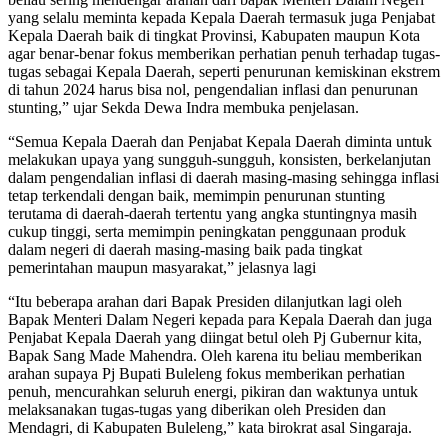
yang selalu meminta kepada Kepala Daerah termasuk juga Penjabat
Kepala Daerah baik di tingkat Provinsi, Kabupaten maupun Kota
agar benar-benar fokus memberikan perhatian penuh terhadap tugas-
tugas sebagai Kepala Daerah, seperti penurunan kemiskinan ekstrem
di tahun 2024 harus bisa nol, pengendalian inflasi dan penurunan
stunting,” ujar Sekda Dewa Indra membuka penjelasan.
“Semua Kepala Daerah dan Penjabat Kepala Daerah diminta untuk
melakukan upaya yang sungguh-sungguh, konsisten, berkelanjutan
dalam pengendalian inflasi di daerah masing-masing sehingga inflasi
tetap terkendali dengan baik, memimpin penurunan stunting
terutama di daerah-daerah tertentu yang angka stuntingnya masih
cukup tinggi, serta memimpin peningkatan penggunaan produk
dalam negeri di daerah masing-masing baik pada tingkat
pemerintahan maupun masyarakat,” jelasnya lagi
“Itu beberapa arahan dari Bapak Presiden dilanjutkan lagi oleh
Bapak Menteri Dalam Negeri kepada para Kepala Daerah dan juga
Penjabat Kepala Daerah yang diingat betul oleh Pj Gubernur kita,
Bapak Sang Made Mahendra. Oleh karena itu beliau memberikan
arahan supaya Pj Bupati Buleleng fokus memberikan perhatian
penuh, mencurahkan seluruh energi, pikiran dan waktunya untuk
melaksanakan tugas-tugas yang diberikan oleh Presiden dan
Mendagri, di Kabupaten Buleleng,” kata birokrat asal Singaraja.