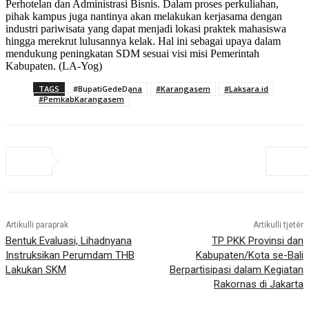
Perhotelan dan Administrasi Bisnis. Dalam proses perkuliahan,
pihak kampus juga nantinya akan melakukan kerjasama dengan
industri pariwisata yang dapat menjadi lokasi praktek mahasiswa
hingga merekrut lulusannya kelak. Hal ini sebagai upaya dalam
mendukung peningkatan SDM sesuai visi misi Pemerintah
Kabupaten. (LA-Yog)
TAGS
#BupatiGedeDana
#Karangasem
#Laksara.id
#PemkabKarangasem
Artikulli paraprak
Artikulli tjetër
Bentuk Evaluasi, Lihadnyana
TP PKK Provinsi dan
Instruksikan Perumdam THB
Kabupaten/Kota se-Bali
Lakukan SKM
Berpartisipasi dalam Kegiatan
Rakornas di Jakarta