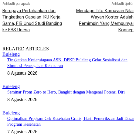
Artikulli paraprak
Artikulli tjetër
Berupaya Pertahankan dan
Mendagri Tito Karnavian Nilai
Tingkatkan Capaian IKU Kerja
Wayan Koster Adalah
Sama, FIB Unud Studi Banding
Pemimpin Yang Mempunyai
ke FBS Unesa
Konsep
RELATED ARTICLES
Buleleng
Tingkatkan Kesiapsiagaan ASN, DPKP Buleleng Gelar Sosialisasi dan
Simulasi Pencegahan Kebakaran
8 Agustus 2026
Buleleng
Seminar From Zero to Hero, Bangkit dengan Mengenal Potensi Diri
8 Agustus 2026
Buleleng
Optimalkan Program Cek Kesehatan Gratis, Hasil Pemeriksaan Jadi Dasar
Program Kesehatan
7 Agustus 2026