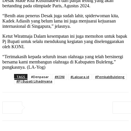
Desak Made Rita Kusumadewi dari panjat tebing yang akan
bertanding pada olimpiade Paris, Agustus 2024.
“Benih atau penerus Desak juga sudah lahir, spiderwoman kita,
Kadek Adiasih yang belum lama ini juga menjuarai kejuaraan
internasional di Singapura,” jelasnya.
Ketut Wiratmaja Dalam kesempatan ini juga memohon untuk bapak
Pj Bupati untuk selalu mendukung kegiatan yang diselenggarakan
oleh KONI.
“Terimakasih kepada seluruh insan olahraga yang telah bersinergi
bersama kami membangun olahraga di Kabupaten Buleleng,”
pungkasnya. (LA-Yog)
TAGS
#Denpasar
#KONI
#Laksara.id
#PemkabBuleleng
#PJ Bupati Lihadnyana