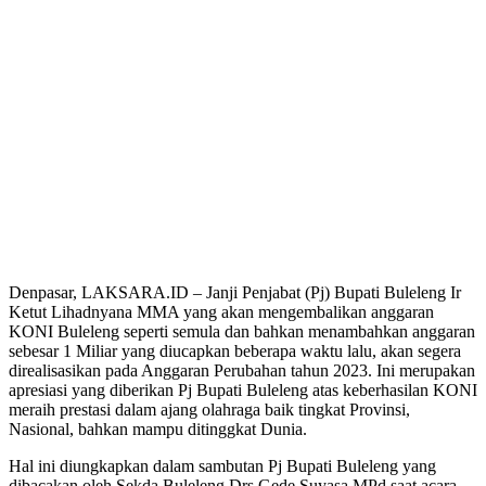
Denpasar, LAKSARA.ID – Janji Penjabat (Pj) Bupati Buleleng Ir
Ketut Lihadnyana MMA yang akan mengembalikan anggaran
KONI Buleleng seperti semula dan bahkan menambahkan anggaran
sebesar 1 Miliar yang diucapkan beberapa waktu lalu, akan segera
direalisasikan pada Anggaran Perubahan tahun 2023. Ini merupakan
apresiasi yang diberikan Pj Bupati Buleleng atas keberhasilan KONI
meraih prestasi dalam ajang olahraga baik tingkat Provinsi,
Nasional, bahkan mampu ditinggkat Dunia.
Hal ini diungkapkan dalam sambutan Pj Bupati Buleleng yang
dibacakan oleh Sekda Buleleng Drs Gede Suyasa MPd saat acara