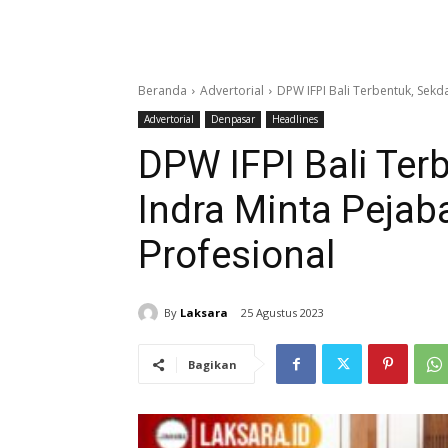
Beranda
Advertorial
DPW IFPI Bali Terbentuk, Sekd
Advertorial
Denpasar
Headlines
DPW IFPI Bali Ter
Indra Minta Pejab
Profesional
By
Laksara
25 Agustus 2023
Bagikan