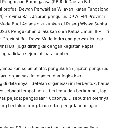
 Pengadaan Barang/Jasa (PBJ) di Daerah Bali
 profesi Dewan Perwakilan Wilayah Ikatan Fungsional
 Provinsi Bali. Jajaran pengurus DPW IFPI Provinsi
I Made Budi Adiana dikukuhkan di Ruang Wiswa Sabha
2023). Pengukuhan dilakukan oleh Ketua Umum IFPI Tri
 Provinsi Bali Dewa Made Indra dan perwakilan dari
si Bali juga dirangkai dengan kegiatan Rapat
menghadirkan sejumlah narasumber.
ampaikan selamat atas pengukuhan jajaran pengurus
adaan organisasi ini mampu meningkatkan
 di dalamnya. “Setelah organisasi ini terbentuk, harus
ya sebagai tempat untuk bertemu dan berkumpul, tapi
as pejabat pengadaan,” ucapnya. Disebutkan olehnya,
aling bertukar pengalaman dan pengetahuan agar
pejabat PBJ tak hanya terbatas pada memastikan