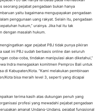
as seorang pejabat pengadaan bukan hanya
 pembaruan yaitu bagaimana mengupayakan pengadaan
dalam penggunaan uang rakyat. Selain itu, pengadaan
patuhan hukum,” urainya. Jika hal itu tak
pan dengan masalah hukum.
engingatkan agar pejabat PBJ tidak punya pikiran
a saat ini PBJ sudah berbasis online dan seluruh
angan coba-coba, tindakan manipulasi akan diketahui,”
Dewa Indra menegaskan komitmen Pemprov Bali untuk
asa di Kabupaten/Kota. “Kami melakukan pembinaan
/Kota bisa meraih level 3, seperti yang dicapai
paikan terima kasih atas dukungan penuh yang
organisasi profesi yang mewadahi pejabat pengadaan
ni merupakan amanat Undang-Undang, pejabat fungsional