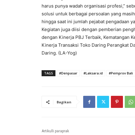
harus punya wadah organisasi profesi,” seb
solusi untuk berbagai persoalan yang masi
hingga saat ini jumlah pejabat pengadaan y
Kegiatan juga diisi dengan pemberian peng
dengan Kinerja PBJ Terbaik, Kematangan K
Kinerja Transaksi Toko Daring Perangkat D
Daring. (LA-Yog)
TAGS
#Denpasar
#Laksara.id
#Pemprov Bali
Bagikan
Artikulli paraprak