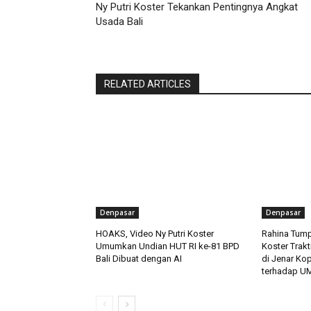
Ny Putri Koster Tekankan Pentingnya Angkat
Usada Bali
RELATED ARTICLES
Denpasar
Denpasar
HOAKS, Video Ny Putri Koster
Rahina Tump
Umumkan Undian HUT RI ke-81 BPD
Koster Trakt
Bali Dibuat dengan AI
di Jenar Ko
terhadap U