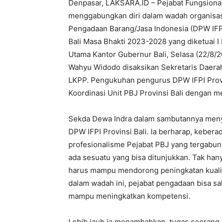
Denpasar, LAKSARA.ID – Pejabat Fungsional
menggabungkan diri dalam wadah organisasi
Pengadaan Barang/Jasa Indonesia (DPW IFPI)
Bali Masa Bhakti 2023-2028 yang diketuai 
Utama Kantor Gubernur Bali, Selasa (22/8/
Wahyu Widodo disaksikan Sekretaris Daerah
LKPP. Pengukuhan pengurus DPW IFPI Provin
Koordinasi Unit PBJ Provinsi Bali dengan 
Sekda Dewa Indra dalam sambutannya meny
DPW IFPI Provinsi Bali. Ia berharap, keber
profesionalisme Pejabat PBJ yang tergabung
ada sesuatu yang bisa ditunjukkan. Tak han
harus mampu mendorong peningkatan kualit
dalam wadah ini, pejabat pengadaan bisa s
mampu meningkatkan kompetensi.
Lebih jauh ia menambahkan, tugas seorang 