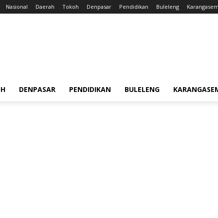
Nasional
Daerah
Tokoh
Denpasar
Pendidikan
Buleleng
Karangase
OH
DENPASAR
PENDIDIKAN
BULELENG
KARANGASE