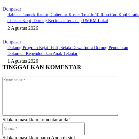
Denpasar
Rahina Tumpek Krulut, Gubernur Koster Traktir 10 Ribu Cup Kopi Gratis
di Jenar Kopi, Dorong Kecintaan terhadap UMKM Lokal
2 Agustus 2026
Denpasar
Dukung Program Kejati Bali, Sekda Dewa Indra Dorong Penuntasan
Dokumen Kependudukan Anak Telantar
1 Agustus 2026
TINGGALKAN KOMENTAR
Komentar:
Silakan masukkan komentar anda!
Nama:*
Silakan masukkan nama Anda di sini