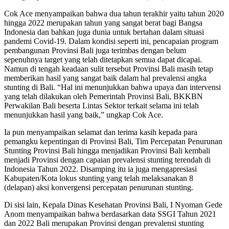
Cok Ace menyampaikan bahwa dua tahun terakhir yaitu tahun 2020
hingga 2022 merupakan tahun yang sangat berat bagi Bangsa
Indonesia dan bahkan juga dunia untuk bertahan dalam situasi
pandemi Covid-19. Dalam kondisi seperti ini, pencapaian program
pembangunan Provinsi Bali juga terimbas dengan belum
sepenuhnya target yang telah ditetapkan semua dapat dicapai.
Namun di tengah keadaan sulit tersebut Provinsi Bali masih tetap
memberikan hasil yang sangat baik dalam hal prevalensi angka
stunting di Bali. “Hal ini menunjukkan bahwa upaya dan intervensi
yang telah dilakukan oleh Pemerintah Provinsi Bali, BKKBN
Perwakilan Bali beserta Lintas Sektor terkait selama ini telah
menunjukkan hasil yang baik,” ungkap Cok Ace.
Ia pun menyampaikan selamat dan terima kasih kepada para
pemangku kepentingan di Provinsi Bali, Tim Percepatan Penurunan
Stunting Provinsi Bali hingga menjadikan Provinsi Bali kembali
menjadi Provinsi dengan capaian prevalensi stunting terendah di
Indonesia Tahun 2022. Disamping itu ia juga mengapresiasi
Kabupaten/Kota lokus stunting yang telah melaksanakan 8
(delapan) aksi konvergensi percepatan penurunan stunting.
Di sisi lain, Kepala Dinas Kesehatan Provinsi Bali, I Nyoman Gede
Anom menyampaikan bahwa berdasarkan data SSGI Tahun 2021
dan 2022 Bali merupakan Provinsi dengan prevalensi stunting