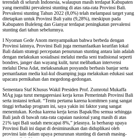
terendah di seluruh Indonesia, walaupun masih terdapat Kabupaten
yang memiliki prevalensi stunting di atas rata-rata Provinsi Bali.
Prevalensi stunting Tahun 2022 (8,0%) telah melampaui target yang
ditetapkan untuk Provinsi Bali yaitu (9,28%), meskipun pada
Kabupaten Buleleng dan Gianyar terdapat peningkatan prevalensi
stunting dari tahun sebelumnya.
I Nyoman Gede Anom menyampaikan bahwa berbeda dengan
Provinsi lainnya, Provinsi Bali juga memanfaatkan kearifan lokal
Bali dalam strategi percepatan penurunan stunting antara lain adalah
dengan melakukan sosialisasi melalui media seni tradisional seperti
bondres, janger dan wayang kulit, turut melibatkan intervensi
melalui Desa Adat, melaksanakan posyandu berbasis banjar serta
pemanfaatan media kul-kul disamping juga melakukan edukasi saat
upacara pernikahan dan megedong-gedongan.
Sementara Staf Khusus Wakil Presiden Prof. Zumrotul Mukaffa
MAg juga turut mengapresiasi kerja keras Pemerintah Provinsi Bali
serta instansi terkait. “Tentu pertama karena komitmen yang sangat
tinggi terhadap program ini, saya yakin ini faktor yang sangat
menentukan. Kedua karena kerja keras Bapak/Ibu semua sehingga
Bali jauh di bawah rata-rata capaian nasional yang masih di atas
21% tapi Bali sudah mencapai 8%,” jelasnya. Ia berharap upaya
Provinsi Bali ini dapat di desiminasikan dan diduplikasi oleh
provinsi lain dalam upaya penurunan stunting di daerah masing-