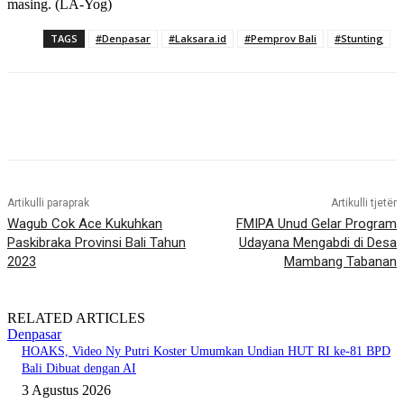
masing. (LA-Yog)
TAGS
#Denpasar
#Laksara.id
#Pemprov Bali
#Stunting
Artikulli paraprak
Artikulli tjetër
Wagub Cok Ace Kukuhkan
FMIPA Unud Gelar Program
Paskibraka Provinsi Bali Tahun
Udayana Mengabdi di Desa
2023
Mambang Tabanan
RELATED ARTICLES
Denpasar
HOAKS, Video Ny Putri Koster Umumkan Undian HUT RI ke-81 BPD
Bali Dibuat dengan AI
3 Agustus 2026