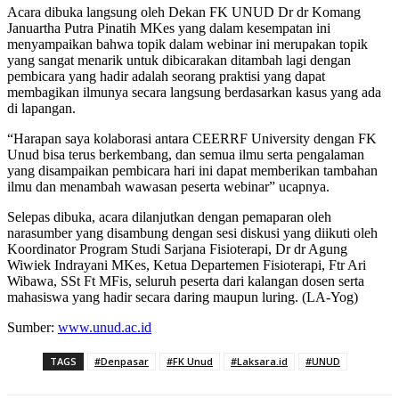
Acara dibuka langsung oleh Dekan FK UNUD Dr dr Komang
Januartha Putra Pinatih MKes yang dalam kesempatan ini
menyampaikan bahwa topik dalam webinar ini merupakan topik
yang sangat menarik untuk dibicarakan ditambah lagi dengan
pembicara yang hadir adalah seorang praktisi yang dapat
membagikan ilmunya secara langsung berdasarkan kasus yang ada
di lapangan.
“Harapan saya kolaborasi antara CEERRF University dengan FK
Unud bisa terus berkembang, dan semua ilmu serta pengalaman
yang disampaikan pembicara hari ini dapat memberikan tambahan
ilmu dan menambah wawasan peserta webinar” ucapnya.
Selepas dibuka, acara dilanjutkan dengan pemaparan oleh
narasumber yang disambung dengan sesi diskusi yang diikuti oleh
Koordinator Program Studi Sarjana Fisioterapi, Dr dr Agung
Wiwiek Indrayani MKes, Ketua Departemen Fisioterapi, Ftr Ari
Wibawa, SSt Ft MFis, seluruh peserta dari kalangan dosen serta
mahasiswa yang hadir secara daring maupun luring. (LA-Yog)
Sumber:
www.unud.ac.id
TAGS
#Denpasar
#FK Unud
#Laksara.id
#UNUD