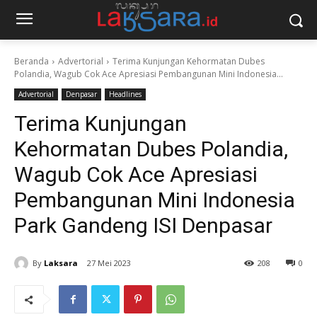
Beranda
Advertorial
Terima Kunjungan Kehormatan Dubes
Polandia, Wagub Cok Ace Apresiasi Pembangunan Mini Indonesia...
Advertorial
Denpasar
Headlines
Terima Kunjungan
Kehormatan Dubes Polandia,
Wagub Cok Ace Apresiasi
Pembangunan Mini Indonesia
Park Gandeng ISI Denpasar
By
Laksara
27 Mei 2023
208
0