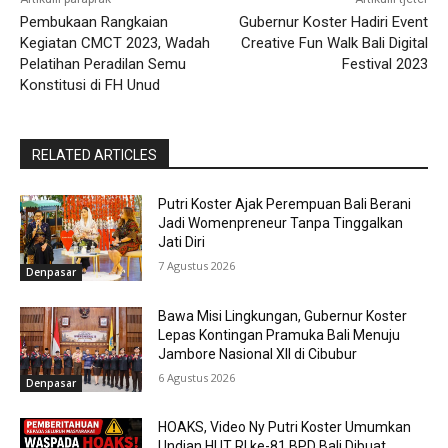
Pembukaan Rangkaian
Gubernur Koster Hadiri Event
Kegiatan CMCT 2023, Wadah
Creative Fun Walk Bali Digital
Pelatihan Peradilan Semu
Festival 2023
Konstitusi di FH Unud
RELATED ARTICLES
Putri Koster Ajak Perempuan Bali Berani
Jadi Womenpreneur Tanpa Tinggalkan
Jati Diri
7 Agustus 2026
Denpasar
Bawa Misi Lingkungan, Gubernur Koster
Lepas Kontingan Pramuka Bali Menuju
Jambore Nasional XII di Cibubur
6 Agustus 2026
Denpasar
HOAKS, Video Ny Putri Koster Umumkan
Undian HUT RI ke-81 BPD Bali Dibuat