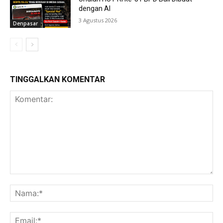
dengan AI
3 Agustus 2026
Denpasar
TINGGALKAN KOMENTAR
Komentar:
Na
Ema