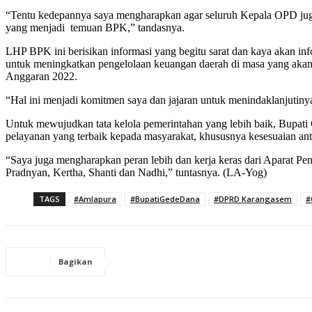
“Tentu kedepannya saya mengharapkan agar seluruh Kepala OPD juga 
yang menjadi temuan BPK,” tandasnya.
LHP BPK ini berisikan informasi yang begitu sarat dan kaya akan in
untuk meningkatkan pengelolaan keuangan daerah di masa yang akan
Anggaran 2022.
“Hal ini menjadi komitmen saya dan jajaran untuk menindaklanjutiny
Untuk mewujudkan tata kelola pemerintahan yang lebih baik, Bupat
pelayanan yang terbaik kepada masyarakat, khususnya kesesuaian an
“Saya juga mengharapkan peran lebih dan kerja keras dari Aparat 
Pradnyan, Kertha, Shanti dan Nadhi,” tuntasnya. (LA-Yog)
TAGS
#Amlapura
#BupatiGedeDana
#DPRD Karangasem
#
Bagikan