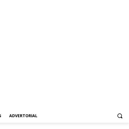
dvertorial
G
ADVERTORIAL