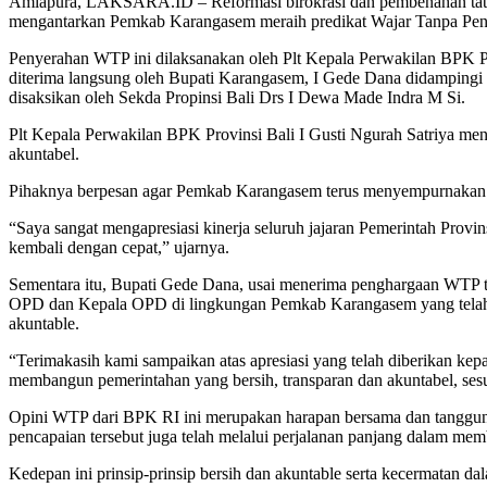
Amlapura, LAKSARA.ID – Reformasi birokrasi dan pembenahan tata
mengantarkan Pemkab Karangasem meraih predikat Wajar Tanpa Penge
Penyerahan WTP ini dilaksanakan oleh Plt Kepala Perwakilan BPK P
diterima langsung oleh Bupati Karangasem, I Gede Dana didampingi
disaksikan oleh Sekda Propinsi Bali Drs I Dewa Made Indra M Si.
Plt Kepala Perwakilan BPK Provinsi Bali I Gusti Ngurah Satriya 
akuntabel.
Pihaknya berpesan agar Pemkab Karangasem terus menyempurnakan pe
“Saya sangat mengapresiasi kinerja seluruh jajaran Pemerintah Provi
kembali dengan cepat,” ujarnya.
Sementara itu, Bupati Gede Dana, usai menerima penghargaan WTP t
OPD dan Kepala OPD di lingkungan Pemkab Karangasem yang telah bek
akuntable.
“Terimakasih kami sampaikan atas apresiasi yang telah diberikan ke
membangun pemerintahan yang bersih, transparan dan akuntabel, sesu
Opini WTP dari BPK RI ini merupakan harapan bersama dan tanggung
pencapaian tersebut juga telah melalui perjalanan panjang dalam mem
Kedepan ini prinsip-prinsip bersih dan akuntable serta kecermatan 