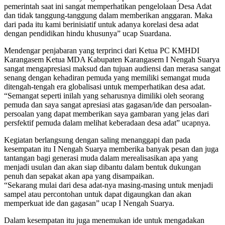
pemerintah saat ini sangat memperhatikan pengelolaan Desa Adat
dan tidak tanggung-tanggung dalam memberikan anggaran. Maka
dari pada itu kami berinisiatif untuk adanya korelasi desa adat
dengan pendidikan hindu khusunya” ucap Suardana.
Mendengar penjabaran yang terprinci dari Ketua PC KMHDI
Karangasem Ketua MDA Kabupaten Karangasem I Nengah Suarya
sangat mengapresiasi maksud dan tujuan audiensi dan merasa sangat
senang dengan kehadiran pemuda yang memiliki semangat muda
ditengah-tengah era globalisasi untuk memperhatikan desa adat.
“Semangat seperti inilah yang seharusnya dimiliki oleh seorang
pemuda dan saya sangat apresiasi atas gagasan/ide dan persoalan-
persoalan yang dapat memberikan saya gambaran yang jelas dari
persfektif pemuda dalam melihat keberadaan desa adat” ucapnya.
Kegiatan berlangsung dengan saling menanggapi dan pada
kesempatan itu I Nengah Suarya memberika banyak pesan dan juga
tantangan bagi generasi muda dalam merealisasikan apa yang
menjadi usulan dan akan siap dibantu dalam bentuk dukungan
penuh dan sepakat akan apa yang disampaikan.
“Sekarang mulai dari desa adat-nya masing-masing untuk menjadi
sampel atau percontohan untuk dapat digaungkan dan akan
memperkuat ide dan gagasan” ucap I Nengah Suarya.
Dalam kesempatan itu juga menemukan ide untuk mengadakan