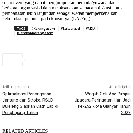
suatu event yang dapat mengumpulkan pemuda/yowana dari
berbagai organisasi dalam melaksanakan semacam diskusi untuk
pembahasan lebih lanjut dan sebagai wadah memperkenalkan
keberadaan pemuda pada khusunya. (LA-Yog)
TAGS
#Karangasem
#Laksara.id
#MDA
#PemkabKarangasem
Artikulli paraprak
Artikulli tjetër
Optimalisasi Penanganan
Wagub Cok Ace Pimpin
Jantung dan Stroke, RSUD
Upacara Peringatan Hari Jadi
Buleleng Siapkan Cath Lab di
ke-252 Kota Gianyar Tahun
Penghujung Tahun
2023
RELATED ARTICLES