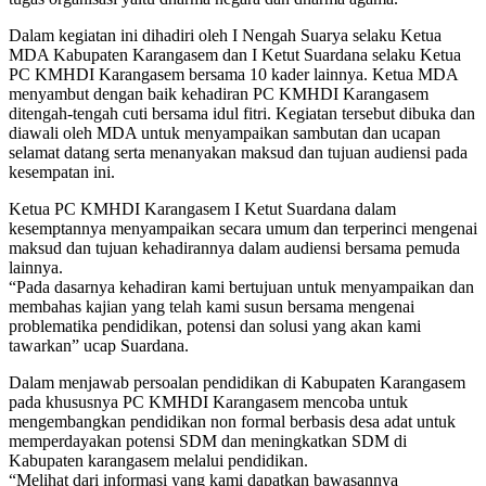
Dalam kegiatan ini dihadiri oleh I Nengah Suarya selaku Ketua
MDA Kabupaten Karangasem dan I Ketut Suardana selaku Ketua
PC KMHDI Karangasem bersama 10 kader lainnya. Ketua MDA
menyambut dengan baik kehadiran PC KMHDI Karangasem
ditengah-tengah cuti bersama idul fitri. Kegiatan tersebut dibuka dan
diawali oleh MDA untuk menyampaikan sambutan dan ucapan
selamat datang serta menanyakan maksud dan tujuan audiensi pada
kesempatan ini.
Ketua PC KMHDI Karangasem I Ketut Suardana dalam
kesemptannya menyampaikan secara umum dan terperinci mengenai
maksud dan tujuan kehadirannya dalam audiensi bersama pemuda
lainnya.
“Pada dasarnya kehadiran kami bertujuan untuk menyampaikan dan
membahas kajian yang telah kami susun bersama mengenai
problematika pendidikan, potensi dan solusi yang akan kami
tawarkan” ucap Suardana.
Dalam menjawab persoalan pendidikan di Kabupaten Karangasem
pada khususnya PC KMHDI Karangasem mencoba untuk
mengembangkan pendidikan non formal berbasis desa adat untuk
memperdayakan potensi SDM dan meningkatkan SDM di
Kabupaten karangasem melalui pendidikan.
“Melihat dari informasi yang kami dapatkan bawasannya