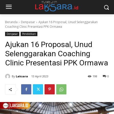
Beranda
Denpasar
Ajukan 16 Proposal, Unud Selenggarakan
Coaching Clinic Presentasi PPK Ormawa
Denpasar
Pendidikan
Ajukan 16 Proposal, Unud
Selenggarakan Coaching
Clinic Presentasi PPK Ormawa
By
Laksara
13 April 2023
198
0