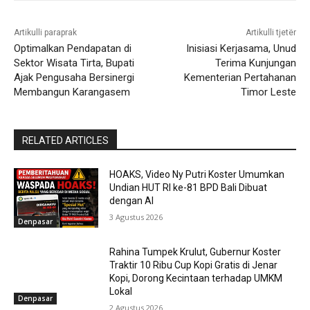
Artikulli paraprak
Artikulli tjetër
Optimalkan Pendapatan di
Inisiasi Kerjasama, Unud
Sektor Wisata Tirta, Bupati
Terima Kunjungan
Ajak Pengusaha Bersinergi
Kementerian Pertahanan
Membangun Karangasem
Timor Leste
RELATED ARTICLES
HOAKS, Video Ny Putri Koster Umumkan
Undian HUT RI ke-81 BPD Bali Dibuat
dengan AI
3 Agustus 2026
Denpasar
Rahina Tumpek Krulut, Gubernur Koster
Traktir 10 Ribu Cup Kopi Gratis di Jenar
Kopi, Dorong Kecintaan terhadap UMKM
Lokal
Denpasar
2 Agustus 2026