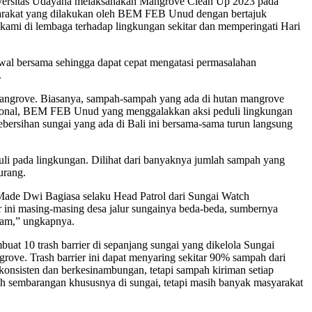
ersitas Udayana melaksanakan Mangrove Clean Up 2023 pada
syarakat yang dilakukan oleh BEM FEB Unud dengan bertajuk
kami di lembaga terhadap lingkungan sekitar dan memperingati Hari
awal bersama sehingga dapat cepat mengatasi permasalahan
.
n mangrove. Biasanya, sampah-sampah yang ada di hutan mangrove
asional, BEM FEB Unud yang menggalakkan aksi peduli lingkungan
ersihan sungai yang ada di Bali ini bersama-sama turun langsung
duli pada lingkungan. Dilihat dari banyaknya jumlah sampah yang
urang.
 Made Dwi Bagiasa selaku Head Patrol dari Sungai Watch
r ini masing-masing desa jalur sungainya beda-beda, sumbernya
lam,” ungkapnya.
at 10 trash barrier di sepanjang sungai yang dikelola Sungai
rove. Trash barrier ini dapat menyaring sekitar 90% sampah dari
konsisten dan berkesinambungan, tetapi sampah kiriman setiap
pah sembarangan khususnya di sungai, tetapi masih banyak masyarakat