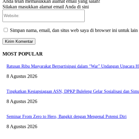
Anda telah memasukkan alamat email yang salah!
Silakan masukkan alamat email Anda di sini
Website:
Simpan nama, email, dan situs web saya di browser ini untuk lain
MOST POPULAR
Ratusan Ribu Masyarakat Berpartisipasi dalam “War” Undangan Upacara
8 Agustus 2026
Tingkatkan Kesiapsiagaan ASN, DPKP Buleleng Gelar Sosialisasi dan Sim
8 Agustus 2026
Seminar From Zero to Hero, Bangkit dengan Mengenal Potensi Diri
8 Agustus 2026