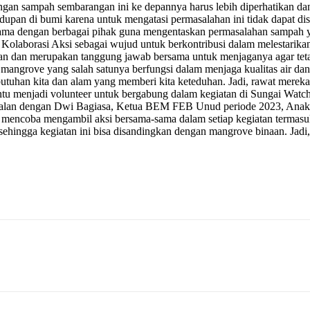
n sampah sembarangan ini ke depannya harus lebih diperhatikan dan
pan di bumi karena untuk mengatasi permasalahan ini tidak dapat disel
a sama dengan berbagai pihak guna mengentaskan permasalahan sampah
Kolaborasi Aksi sebagai wujud untuk berkontribusi dalam melestarika
dan merupakan tanggung jawab bersama untuk menjaganya agar tetap l
mangrove yang salah satunya berfungsi dalam menjaga kualitas air da
utuhan kita dan alam yang memberi kita keteduhan. Jadi, rawat mereka
ntu menjadi volunteer untuk bergabung dalam kegiatan di Sungai Wa
 Sejalan dengan Dwi Bagiasa, Ketua BEM FEB Unud periode 2023, An
an mencoba mengambil aksi bersama-sama dalam setiap kegiatan terma
bat sehingga kegiatan ini bisa disandingkan dengan mangrove binaan. J