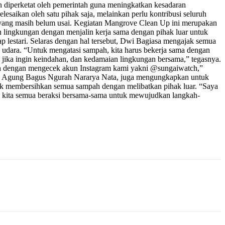
 diperketat oleh pemerintah guna meningkatkan kesadaran
esaikan oleh satu pihak saja, melainkan perlu kontribusi seluruh
 yang masih belum usai. Kegiatan Mangrove Clean Up ini merupakan
n lingkungan dengan menjalin kerja sama dengan pihak luar untuk
estari. Selaras dengan hal tersebut, Dwi Bagiasa mengajak semua
n udara. “Untuk mengatasi sampah, kita harus bekerja sama dengan
 jika ingin keindahan, dan kedamaian lingkungan bersama,” tegasnya.
tch dengan mengecek akun Instagram kami yakni @sungaiwatch,”
ak Agung Bagus Ngurah Nararya Nata, juga mengungkapkan untuk
suk membersihkan semua sampah dengan melibatkan pihak luar. “Saya
adi, kita semua beraksi bersama-sama untuk mewujudkan langkah-