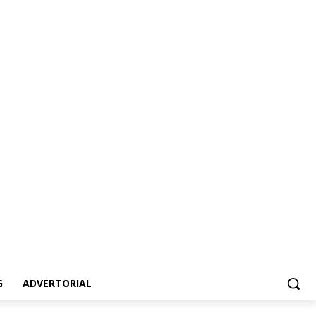
dvertorial
G
ADVERTORIAL