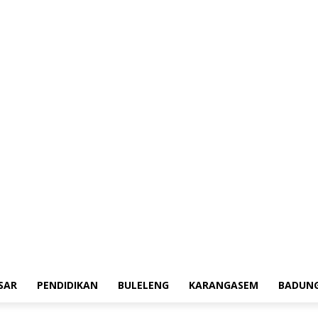
aerah
Tokoh
Denpasar
Pendidikan
Buleleng
Karangasem
Badung
A
SAR
PENDIDIKAN
BULELENG
KARANGASEM
BADUN