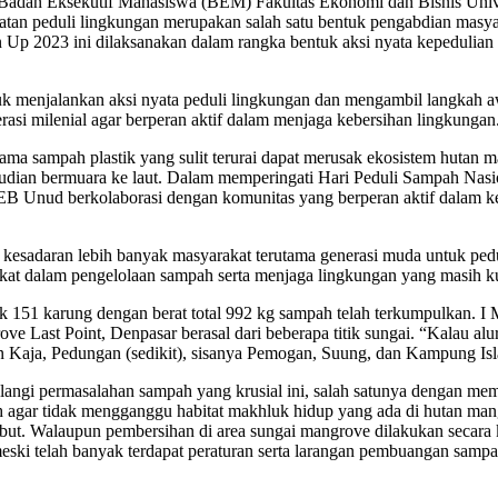
dan Eksekutif Mahasiswa (BEM) Fakultas Ekonomi dan Bisnis Univ
giatan peduli lingkungan merupakan salah satu bentuk pengabdian ma
p 2023 ini dilaksanakan dalam rangka bentuk aksi nyata kepedulian 
tuk menjalankan aksi nyata peduli lingkungan dan mengambil langkah 
asi milenial agar berperan aktif dalam menjaga kebersihan lingkungan
tama sampah plastik yang sulit terurai dapat merusak ekosistem huta
emudian bermuara ke laut. Dalam memperingati Hari Peduli Sampah N
B Unud berkolaborasi dengan komunitas yang berperan aktif dalam keb
an kesadaran lebih banyak masyarakat terutama generasi muda untuk pe
akat dalam pengelolaan sampah serta menjaga lingkungan yang masih k
k 151 karung dengan berat total 992 kg sampah telah terkumpulkan. I
Last Point, Denpasar berasal dari beberapa titik sungai. “Kalau alu
 Kaja, Pedungan (sedikit), sisanya Pemogan, Suung, dan Kampung Is
ngi permasalahan sampah yang krusial ini, salah satunya dengan membu
h agar tidak mengganggu habitat makhluk hidup yang ada di hutan mang
ebut. Walaupun pembersihan di area sungai mangrove dilakukan secara 
 meski telah banyak terdapat peraturan serta larangan pembuangan sam