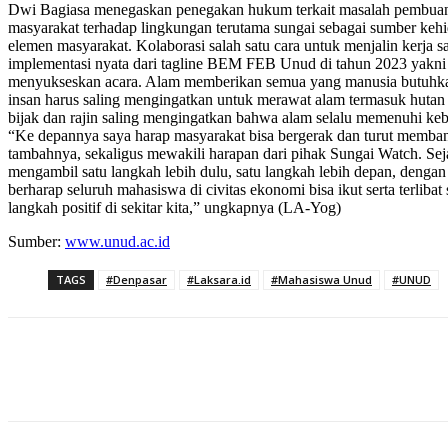
Dwi Bagiasa menegaskan penegakan hukum terkait masalah pembuanga
masyarakat terhadap lingkungan terutama sungai sebagai sumber kehidu
elemen masyarakat. Kolaborasi salah satu cara untuk menjalin kerj
implementasi nyata dari tagline BEM FEB Unud di tahun 2023 yakni 
menyukseskan acara. Alam memberikan semua yang manusia butuhkan 
insan harus saling mengingatkan untuk merawat alam termasuk hutan 
bijak dan rajin saling mengingatkan bahwa alam selalu memenuhi keb
“Ke depannya saya harap masyarakat bisa bergerak dan turut memba
tambahnya, sekaligus mewakili harapan dari pihak Sungai Watch.
mengambil satu langkah lebih dulu, satu langkah lebih depan, deng
berharap seluruh mahasiswa di civitas ekonomi bisa ikut serta terli
langkah positif di sekitar kita,” ungkapnya (LA-Yog)
Sumber:
www.unud.ac.id
TAGS
#Denpasar
#Laksara.id
#Mahasiswa Unud
#UNUD
Bagikan