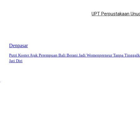
UPT Perpustakaan Unud
Denpasar
Putri Koster Ajak Perempuan Bali Berani Jadi Womenpreneur Tanpa Tinggal
Jati Diri
u