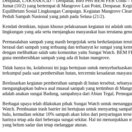
Denpasar, LAKSARA.ID – Denpasar, Biro Pers BEM FEB Unud – Ba
Jumat (10/2) yang bertempat di Mangrove Last Point, Denpasar. Ke
Equilibrium Sosial Lingkungan Campaign. Kegiatan Mangrove Clean U
Peduli Sampah Nasional yang jatuh pada Selasa (21/2).
Kendati demikian, tujuan khusus pelaksanaan kegiatan ini adalah un
lingkungan yang ada serta menjangkau masyarakat luas terutama gener
Permasalahan sampah yang masih bergejolak serta berkelanjutan teru
berasal dari sampah yang terbuang dan terhanyut ke sungai yang k
dengan melibatkan salah satu komunitas yaitu Sungai Watch. BEM FE
guna membersihkan sampah yang ada di hutan mangrove.
Tidak hanya itu, kolaborasi ini juga bertujuan untuk menyebarluask
terkumpul pada saat pembersihan hutan, tercermin kesadaran masyar
Berdasarkan kegiatan pembersihan sampah di hutan tersebut, sebanya
mengungkapkan bahwa asal muasal sampah yang tertimbun di Mangrove 
adalah anakan sungai Badung, sampahnya dari Abian Tegal, Pemogan
Berbagai upaya telah dilakukan pihak Sungai Watch untuk menanggula
Watch. Pembuatan trash barrier ini bertujuan untuk menyaring sampa
hulu, kemudian sekitar 10% sampah akan lolos dari penyaringan ters
harinya tetap ada dari beberapa sungai sekitar. Hal ini menunjukkan
yang belum sadar dan tetap melanggar aturan.