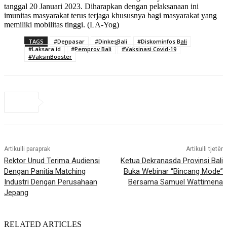
tanggal 20 Januari 2023. Diharapkan dengan pelaksanaan ini
imunitas masyarakat terus terjaga khususnya bagi masyarakat yang
memiliki mobilitas tinggi. (LA-Yog)
TAGS
#Denpasar
#DinkesBali
#Diskominfos Bali
#Laksara.id
#Pemprov Bali
#Vaksinasi Covid-19
#VaksinBooster
Artikulli paraprak
Artikulli tjetër
Rektor Unud Terima Audiensi
Ketua Dekranasda Provinsi Bali
Dengan Panitia Matching
Buka Webinar “Bincang Mode”
Industri Dengan Perusahaan
Bersama Samuel Wattimena
Jepang
RELATED ARTICLES