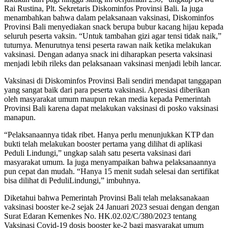
Rai Rustina, Plt. Sekretaris Diskominfos Provinsi Bali. Ia juga
menambahkan bahwa dalam pelaksanaan vaksinasi, Diskominfos
Provinsi Bali menyediakan snack berupa bubur kacang hijau kepada
seluruh peserta vaksin. “Untuk tambahan gizi agar tensi tidak naik,”
tuturnya. Menurutnya tensi peserta rawan naik ketika melakukan
vaksinasi. Dengan adanya snack ini diharapkan peserta vaksinasi
menjadi lebih rileks dan pelaksanaan vaksinasi menjadi lebih lancar.
Vaksinasi di Diskominfos Provinsi Bali sendiri mendapat tanggapan
yang sangat baik dari para peserta vaksinasi. Apresiasi diberikan
oleh masyarakat umum maupun rekan media kepada Pemerintah
Provinsi Bali karena dapat melakukan vaksinasi di posko vaksinasi
manapun.
“Pelaksanaannya tidak ribet. Hanya perlu menunjukkan KTP dan
bukti telah melakukan booster pertama yang dilihat di aplikasi
Peduli Lindungi,” ungkap salah satu peserta vaksinasi dari
masyarakat umum. Ia juga menyampaikan bahwa pelaksanaannya
pun cepat dan mudah. “Hanya 15 menit sudah selesai dan sertifikat
bisa dilihat di PeduliLindungi,” imbuhnya.
Diketahui bahwa Pemerintah Provinsi Bali telah melaksanakaan
vaksinasi booster ke-2 sejak 24 Januari 2023 sesuai dengan dengan
Surat Edaran Kemenkes No. HK.02.02/C/380/2023 tentang
Vaksinasi Covid-19 dosis booster ke-2 bagi masyarakat umum