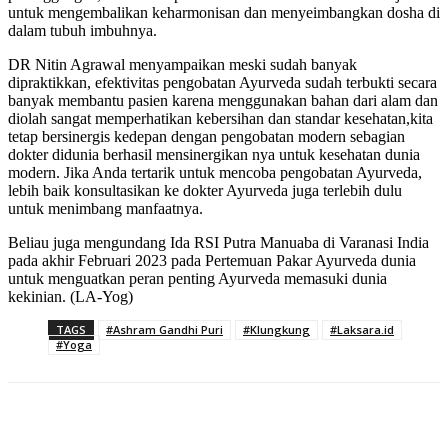
untuk mengembalikan keharmonisan dan menyeimbangkan dosha di
dalam tubuh imbuhnya.
DR Nitin Agrawal menyampaikan meski sudah banyak
dipraktikkan, efektivitas pengobatan Ayurveda sudah terbukti secara
banyak membantu pasien karena menggunakan bahan dari alam dan
diolah sangat memperhatikan kebersihan dan standar kesehatan,kita
tetap bersinergis kedepan dengan pengobatan modern sebagian
dokter didunia berhasil mensinergikan nya untuk kesehatan dunia
modern. Jika Anda tertarik untuk mencoba pengobatan Ayurveda,
lebih baik konsultasikan ke dokter Ayurveda juga terlebih dulu
untuk menimbang manfaatnya.
Beliau juga mengundang Ida RSI Putra Manuaba di Varanasi India
pada akhir Februari 2023 pada Pertemuan Pakar Ayurveda dunia
untuk menguatkan peran penting Ayurveda memasuki dunia
kekinian. (LA-Yog)
TAGS
#Ashram Gandhi Puri
#Klungkung
#Laksara.id
#Yoga