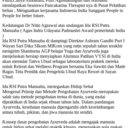
Putra,Cahya Ambarani, Putri Agustianingsih dan Harisanti
mendapatkan beasiswa Pancakarma Therapist nya di Pusat Pelatihan
beliau , Menguatkan kerjasama Indonesia India Sanggam People to
People for better future.
Kedatangan Dr Nitin Agrawal atas undangan Ida RSI Putra
Manuaba ( Agus Indra Udayana Padmashri Award pemerintah India
)
Ida RSI Putra Manuaba di dampingi Direktur Ashram Gandhi Puri I
Wayan Sari Dika SIkom MIKom yang rutin sepuluh tahun terakhir
mengirim Shantisena AGP belajar Yoga dan Ayurveda juga
menjelaskan bersiap menyiapkan Alumnus Patihan VYSI di India
akan memulai Tattva Ubud sebagai laboratorium praktek mereka
untuk Retreat dan Wellness Program bersama Eka Sawitri dan Made
Bagus Tirta Pemilik dan Pengelola Ubud Raya Resort di Sayan
Ubud.
Ida RSI Putra Manuaba, menegaskan Hidup Sehat
Mengenal Prinsip dan Metode Pengobatan Ayurveda merupakan
salah satu metode pengobatan tertua di dunia, yang mulai
dipraktikan di India sejak ribuan tahun lalu. Dalam pandangan
Ayurveda, kesehatan manusia dipengaruhi oleh keseimbangan
antara tubuh, pikiran, dan jiwa manusia itu sendiri.
Konsep dasar pengobatan Ayurveda adalah mengajak manusia
untuk hidup sehat melalui praktik khusus, menerapkan pola makan