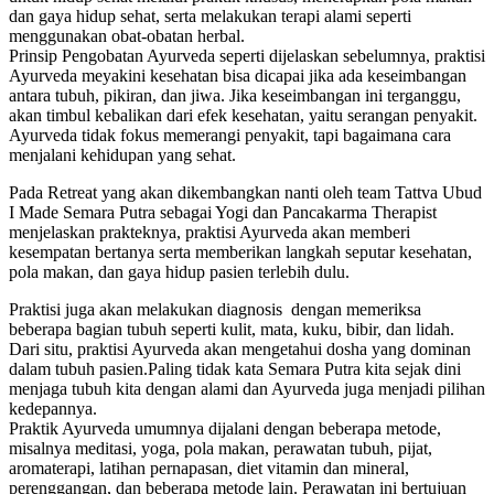
dan gaya hidup sehat, serta melakukan terapi alami seperti
menggunakan obat-obatan herbal.
Prinsip Pengobatan Ayurveda seperti dijelaskan sebelumnya, praktisi
Ayurveda meyakini kesehatan bisa dicapai jika ada keseimbangan
antara tubuh, pikiran, dan jiwa. Jika keseimbangan ini terganggu,
akan timbul kebalikan dari efek kesehatan, yaitu serangan penyakit.
Ayurveda tidak fokus memerangi penyakit, tapi bagaimana cara
menjalani kehidupan yang sehat.
Pada Retreat yang akan dikembangkan nanti oleh team Tattva Ubud
I Made Semara Putra sebagai Yogi dan Pancakarma Therapist
menjelaskan prakteknya, praktisi Ayurveda akan memberi
kesempatan bertanya serta memberikan langkah seputar kesehatan,
pola makan, dan gaya hidup pasien terlebih dulu.
Praktisi juga akan melakukan diagnosis dengan memeriksa
beberapa bagian tubuh seperti kulit, mata, kuku, bibir, dan lidah.
Dari situ, praktisi Ayurveda akan mengetahui dosha yang dominan
dalam tubuh pasien.Paling tidak kata Semara Putra kita sejak dini
menjaga tubuh kita dengan alami dan Ayurveda juga menjadi pilihan
kedepannya.
Praktik Ayurveda umumnya dijalani dengan beberapa metode,
misalnya meditasi, yoga, pola makan, perawatan tubuh, pijat,
aromaterapi, latihan pernapasan, diet vitamin dan mineral,
perenggangan, dan beberapa metode lain. Perawatan ini bertujuan