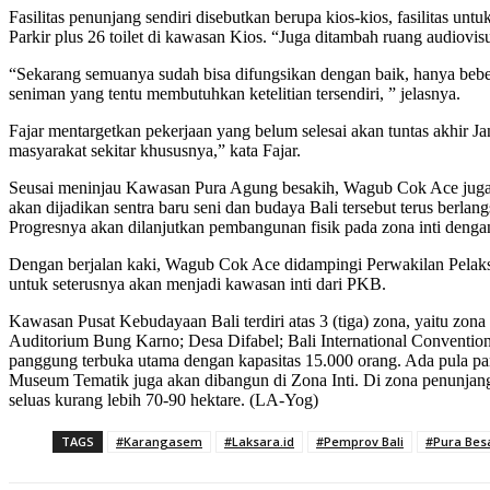
Fasilitas penunjang sendiri disebutkan berupa kios-kios, fasilitas un
Parkir plus 26 toilet di kawasan Kios. “Juga ditambah ruang audiovi
“Sekarang semuanya sudah bisa difungsikan dengan baik, hanya beber
seniman yang tentu membutuhkan ketelitian tersendiri, ” jelasnya.
Fajar mentargetkan pekerjaan yang belum selesai akan tuntas akhir 
masyarakat sekitar khususnya,” kata Fajar.
Seusai meninjau Kawasan Pura Agung besakih, Wagub Cok Ace jug
akan dijadikan sentra baru seni dan budaya Bali tersebut terus ber
Progresnya akan dilanjutkan pembangunan fisik pada zona inti dengan
Dengan berjalan kaki, Wagub Cok Ace didampingi Perwakilan Pelaksa
untuk seterusnya akan menjadi kawasan inti dari PKB.
Kawasan Pusat Kebudayaan Bali terdiri atas 3 (tiga) zona, yaitu zona
Auditorium Bung Karno; Desa Difabel; Bali International Convention
panggung terbuka utama dengan kapasitas 15.000 orang. Ada pula pan
Museum Tematik juga akan dibangun di Zona Inti. Di zona penunjang 
seluas kurang lebih 70-90 hektare. (LA-Yog)
TAGS
#Karangasem
#Laksara.id
#Pemprov Bali
#Pura Bes