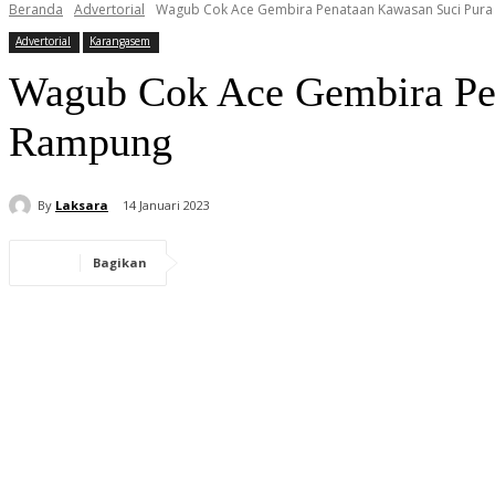
Beranda
Advertorial
Wagub Cok Ace Gembira Penataan Kawasan Suci Pur
Advertorial
Karangasem
Wagub Cok Ace Gembira Pe
Rampung
By
Laksara
14 Januari 2023
Bagikan