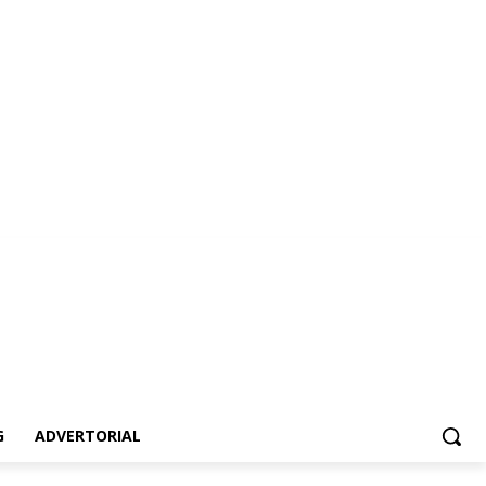
dvertorial
G
ADVERTORIAL