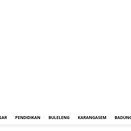
aerah
Tokoh
Denpasar
Pendidikan
Buleleng
Karangasem
Badung
A
SAR
PENDIDIKAN
BULELENG
KARANGASEM
BADUN