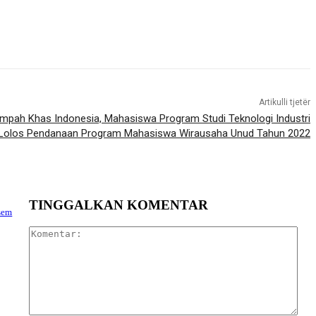
Artikulli tjetër
ah Khas Indonesia, Mahasiswa Program Studi Teknologi Industri
 Lolos Pendanaan Program Mahasiswa Wirausaha Unud Tahun 2022
TINGGALKAN KOMENTAR
sem
Kom