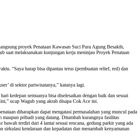
langsung proyek Penataan Kawasan Suci Pura Agung Besakih,
gub saat melaksanakan kunjungan kerja meninjau Proyek Penataan
ktu. “Saya harap bisa dipantau terus (pembuatan relief, red) dan
er’ di sektor pariwisatanya,” katanya lagi.
ari kedepan semuanya bisa diselesaikan dengan baik dan sesuai
n ini,” ucap Wagub yang akrab disapa Cok Ace ini.
enataan diharapkan dapat mengatasi permasalahan yang muncul pada
maupun pribadi yang datang. Ditambah kurangnya fasilitas
awah terdiri dari 4 lantai sesuai rencana, gedung parkir yang ada
rkan sirkulasi kendaraan dan kepadatan dan menambah kenyamanan