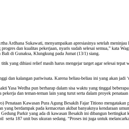
a Ardhana Sukawati, menyampaikan apresiasinya setelah meninjau 
rogres dan kualitas pekerjaan, nyaris sudah selesai semua,” kata Wa
ali di Gunaksa, Klungkung pada Jumat (13/1) siang.
 yang dihiasi relief masih harus mengejar target agar selesai tepat wa
gi dan kalangan pariwisata. Karena beliau-beliau ini yang akan jadi ‘us
ti Yasa Wedha pun berharap dalam sisa waktu yang tinggal beberapa h
ra pekerja dan teman-teman lain yang turut serta dalam proyek penataa
ro) Penataan Kawasan Pura Agung Besakih Fajar Titiono mengatakan p
wan yang berdampak pada kemacetan akibat banyaknya kendaraan umum 
edung Parkir yang ada di kawasan Besakih ini dibangun bertingkat ke b
l serta 187 unit bus ukuran sedang. “Proses ini juga untuk melanca