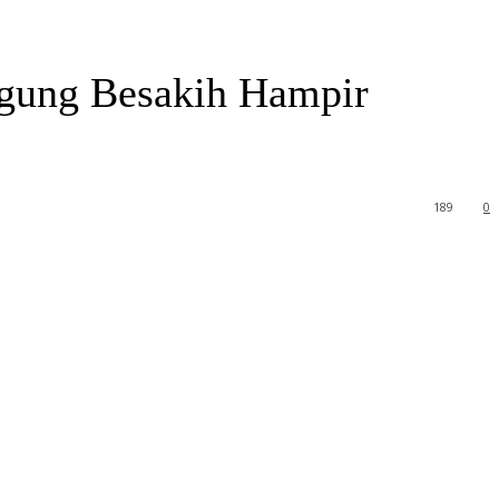
gung Besakih Hampir
189
0