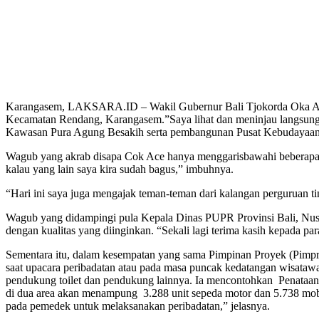
Karangasem, LAKSARA.ID – Wakil Gubernur Bali Tjokorda Oka Arth
Kecamatan Rendang, Karangasem.”Saya lihat dan meninjau langsung p
Kawasan Pura Agung Besakih serta pembangunan Pusat Kebudayaan B
Wagub yang akrab disapa Cok Ace hanya menggarisbawahi beberapa titik
kalau yang lain saya kira sudah bagus,” imbuhnya.
“Hari ini saya juga mengajak teman-teman dari kalangan perguruan ting
Wagub yang didampingi pula Kepala Dinas PUPR Provinsi Bali, Nusak
dengan kualitas yang diinginkan. “Sekali lagi terima kasih kepada pa
Sementara itu, dalam kesempatan yang sama Pimpinan Proyek (Pimp
saat upacara peribadatan atau pada masa puncak kedatangan wisata
pendukung toilet dan pendukung lainnya. Ia mencontohkan Penataan G
di dua area akan menampung 3.288 unit sepeda motor dan 5.738 mobi
pada pemedek untuk melaksanakan peribadatan,” jelasnya.