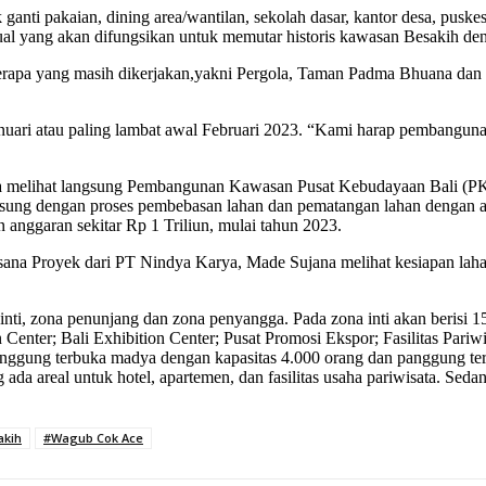
tuk ganti pakaian, dining area/wantilan, sekolah dasar, kantor desa, p
sual yang akan difungsikan untuk memutar historis kawasan Besakih de
apa yang masih dikerjakan,yakni Pergola, Taman Padma Bhuana dan beb
Januari atau paling lambat awal Februari 2023. “Kami harap pembangu
a melihat langsung Pembangunan Kawasan Pusat Kebudayaan Bali (
langsung dengan proses pembebasan lahan dan pematangan lahan dengan a
 anggaran sekitar Rp 1 Triliun, mulai tahun 2023.
na Proyek dari PT Nindya Karya, Made Sujana melihat kesiapan lahan 
 inti, zona penunjang dan zona penyangga. Pada zona inti akan berisi 
 Center; Bali Exhibition Center; Pusat Promosi Ekspor; Fasilitas Par
ggung terbuka madya dengan kapasitas 4.000 orang dan panggung terbu
ada areal untuk hotel, apartemen, dan fasilitas usaha pariwisata. Sed
akih
#Wagub Cok Ace