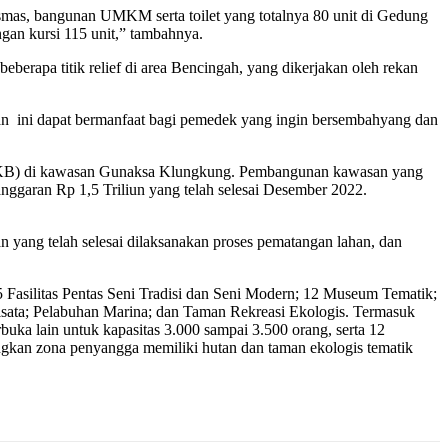
uskesmas, bangunan UMKM serta toilet yang totalnya 80 unit di Gedung
ngan kursi 115 unit,” tambahnya.
erapa titik relief di area Bencingah, yang dikerjakan oleh rekan
nan ini dapat bermanfaat bagi pemedek yang ingin bersembahyang dan
PKB) di kawasan Gunaksa Klungkung. Pembangunan kawasan yang
nggaran Rp 1,5 Triliun yang telah selesai Desember 2022.
yang telah selesai dilaksanakan proses pematangan lahan, dan
15 Fasilitas Pentas Seni Tradisi dan Seni Modern; 12 Museum Tematik;
iwisata; Pelabuhan Marina; dan Taman Rekreasi Ekologis. Termasuk
ka lain untuk kapasitas 3.000 sampai 3.500 orang, serta 12
angkan zona penyangga memiliki hutan dan taman ekologis tematik