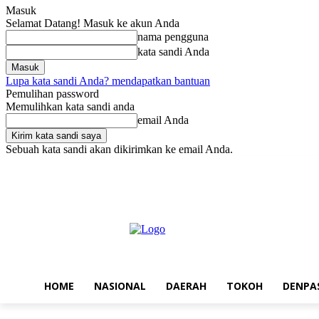
Masuk
Selamat Datang! Masuk ke akun Anda
nama pengguna
kata sandi Anda
Lupa kata sandi Anda? mendapatkan bantuan
Pemulihan password
Memulihkan kata sandi anda
email Anda
Sebuah kata sandi akan dikirimkan ke email Anda.
Minggu, Agustus 9, 2026
Masuk / Bergabung
Home
Nasional
D
HOME
NASIONAL
DAERAH
TOKOH
DENPA