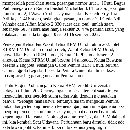
memperoleh perolehan suara, pasangan nomor urut 1, I Putu Bagus
Padmanegara dan Raihan Faishal Muzhaffar 3.141 suara, pasangan
nomor urut 2, I Wayan Yudha Jayananta dan B. Gede Edy Triana
Adi Jaya 1.416 suara, sedangkan pasangan nomor 3, I Gede Adi
Winaba dan Alfian Marko 2.330 suara dari total jumlah suara
sebanyak 6887 suara atau hanya sekitar 26.4 % pemilih aktif, yang
dilaksanakan pada tanggal 19 s/d 21 Desember 2022.
Penetapan Ketua dan Wakil Ketua BEM Unud Tahun 2023 oleh
KPRM PM Unud itu dihadiri oleh, Wakil Ketua DPM Unud,
perwakilan Ketua BEM Unud, Ketua DKPP Unud beserta 2
anggota, Ketua KPRM Unud beserta 14 anggota, Ketua Bawasra
beserta 2 anggota, Pasangan Calon Pemira BEM Unud, seluruh
calon anggota Legislatif peserta Pemira Unud, dan tim sukses
masing-masing pasangan calon Pemira Unud.
I Putu Bagus Padmanegara Ketua BEM terpilih Universitas
Udayana Tahun 2023 menyampaikan pesan tersirat saat dirinya
mengetahui memperoleh suara terbanyak, dengan mengatakan
bahwa, “Sebagai mahasiswa, tentunya dalam mengikuti Pemira,
bukan hanya tentang mencari kemenangan, namun bagaimana bisa
mengimplementasikan kontestasi yang sehat dan cerdas, untuk
kepentingan Udayana. Tidak lagi ada nomor 1, 2, dan 3. Mulai hari
ini, kita kembali Satu Udayana. Perjuangan baru dimulai, tidak ada
kata lawan politik, kami terbuka untuk semua yang ingin