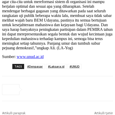
agar cita-cita untuk mereformasi sistem di organisasi ini mampu
berjalan optimal dan sesuai apa yang diharapkan. Setelah
mendengar berbagai gagasan yang ditawarkan pada saat seluruh
rangkaian uji publik beberapa waktu lalu, membuat saya tidak sabar
melihat wajah baru BEM Udayana, pastinya itu semua bertujuan
untuk kesejahteraan mahasiswa dan kejayaan bagi Udayana. Dan
saya harap banyaknya peningkatan partisipan dalam PEMIRA tahun
ini dapat merepresentasikan segala bentuk dan wujud kecintaan juga
kepedulian mahasiswa terhadap kampus ini, semoga bisa terus
meningkat setiap tahunnya. Panjang umur dan tumbuh subur
pejuang demokrasi!,”ungkap Ali. (LA-Yog)
Sumber:
www.unud.ac.id
TAGS
#Denpasar
#Laksara.id
#UNUD
Artikulli paraprak
Artikulli tjetër