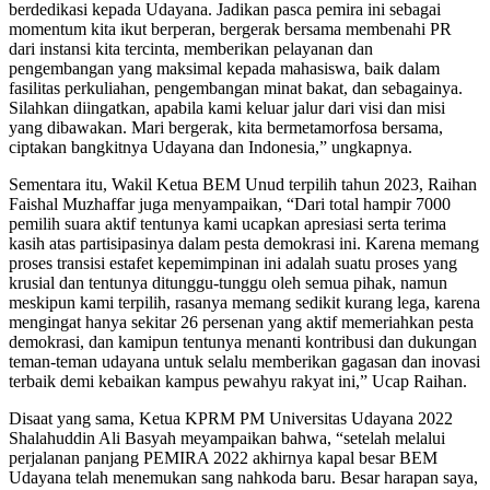
berdedikasi kepada Udayana. Jadikan pasca pemira ini sebagai
momentum kita ikut berperan, bergerak bersama membenahi PR
dari instansi kita tercinta, memberikan pelayanan dan
pengembangan yang maksimal kepada mahasiswa, baik dalam
fasilitas perkuliahan, pengembangan minat bakat, dan sebagainya.
Silahkan diingatkan, apabila kami keluar jalur dari visi dan misi
yang dibawakan. Mari bergerak, kita bermetamorfosa bersama,
ciptakan bangkitnya Udayana dan Indonesia,” ungkapnya.
Sementara itu, Wakil Ketua BEM Unud terpilih tahun 2023, Raihan
Faishal Muzhaffar juga menyampaikan, “Dari total hampir 7000
pemilih suara aktif tentunya kami ucapkan apresiasi serta terima
kasih atas partisipasinya dalam pesta demokrasi ini. Karena memang
proses transisi estafet kepemimpinan ini adalah suatu proses yang
krusial dan tentunya ditunggu-tunggu oleh semua pihak, namun
meskipun kami terpilih, rasanya memang sedikit kurang lega, karena
mengingat hanya sekitar 26 persenan yang aktif memeriahkan pesta
demokrasi, dan kamipun tentunya menanti kontribusi dan dukungan
teman-teman udayana untuk selalu memberikan gagasan dan inovasi
terbaik demi kebaikan kampus pewahyu rakyat ini,” Ucap Raihan.
Disaat yang sama, Ketua KPRM PM Universitas Udayana 2022
Shalahuddin Ali Basyah meyampaikan bahwa, “setelah melalui
perjalanan panjang PEMIRA 2022 akhirnya kapal besar BEM
Udayana telah menemukan sang nahkoda baru. Besar harapan saya,