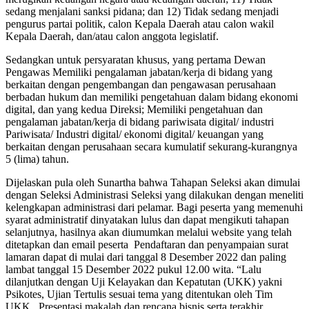
sedang menjalani sanksi pidana; dan 12) Tidak sedang menjadi
pengurus partai politik, calon Kepala Daerah atau calon wakil
Kepala Daerah, dan/atau calon anggota legislatif.
Sedangkan untuk persyaratan khusus, yang pertama Dewan
Pengawas Memiliki pengalaman jabatan/kerja di bidang yang
berkaitan dengan pengembangan dan pengawasan perusahaan
berbadan hukum dan memiliki pengetahuan dalam bidang ekonomi
digital, dan yang kedua Direksi; Memiliki pengetahuan dan
pengalaman jabatan/kerja di bidang pariwisata digital/ industri
Pariwisata/ Industri digital/ ekonomi digital/ keuangan yang
berkaitan dengan perusahaan secara kumulatif sekurang-kurangnya
5 (lima) tahun.
Dijelaskan pula oleh Sunartha bahwa Tahapan Seleksi akan dimulai
dengan Seleksi Administrasi Seleksi yang dilakukan dengan meneliti
kelengkapan administrasi dari pelamar. Bagi peserta yang memenuhi
syarat administratif dinyatakan lulus dan dapat mengikuti tahapan
selanjutnya, hasilnya akan diumumkan melalui website yang telah
ditetapkan dan email peserta Pendaftaran dan penyampaian surat
lamaran dapat di mulai dari tanggal 8 Desember 2022 dan paling
lambat tanggal 15 Desember 2022 pukul 12.00 wita. “Lalu
dilanjutkan dengan Uji Kelayakan dan Kepatutan (UKK) yakni
Psikotes, Ujian Tertulis sesuai tema yang ditentukan oleh Tim
UKK, Presentasi makalah dan rencana bisnis serta terakhir