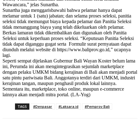
Wawancara,” jelas Sunartha.
Sunartha juga menggarisbawahi bahwa pelamar hanya dapat
melamar untuk 1 (satu) jabatan; dan selama proses seleksi, panitia
seleksi tidak memungut biaya kepada pelamar dan Panitia Seleksi
tidak menanggung biaya yang telah dikeluarkan oleh pelamar.
Berkas lamaran tidak dikembalikan dan digunakan oleh Panitia
Seleksi untuk keperluan proses seleksi. “Keputusan Panitia Seleksi
tidak dapat diganggu gugat serta Formulir surat pernyataan dapat
diunduh melalui website di https://www.baliprov.go.id,” ucapnya
lagi.
Seperti sempat dijelaskan Gubernur Bali Wayan Koster belum lama
ini, Perumda ini akan mengintegrasikan sejumlah marketplace
dengan pelaku UMKM bidang kerajinan di Bali akan menjadi portal
satu pintu pariwisata Bali. Anggotanya terdiri dari UMKM, industri
kerajinan tangan, maupun penghasil produk lokal lainnya.
Sementara itu, marketplace, toko online, maupun e-commerce
lainnya akan menjadi mitra portal. (LA-Yog)
TAGS
#Denpasar
#Laksara.id
#Pemprov Bali