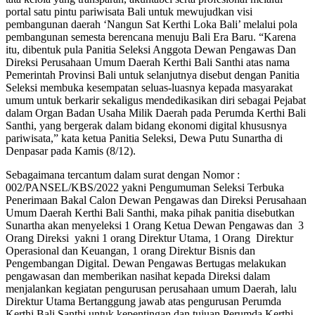
portal satu pintu pariwisata Bali untuk mewujudkan visi
pembangunan daerah ‘Nangun Sat Kerthi Loka Bali’ melalui pola
pembangunan semesta berencana menuju Bali Era Baru. “Karena
itu, dibentuk pula Panitia Seleksi Anggota Dewan Pengawas Dan
Direksi Perusahaan Umum Daerah Kerthi Bali Santhi atas nama
Pemerintah Provinsi Bali untuk selanjutnya disebut dengan Panitia
Seleksi membuka kesempatan seluas-luasnya kepada masyarakat
umum untuk berkarir sekaligus mendedikasikan diri sebagai Pejabat
dalam Organ Badan Usaha Milik Daerah pada Perumda Kerthi Bali
Santhi, yang bergerak dalam bidang ekonomi digital khususnya
pariwisata,” kata ketua Panitia Seleksi, Dewa Putu Sunartha di
Denpasar pada Kamis (8/12).
Sebagaimana tercantum dalam surat dengan Nomor :
002/PANSEL/KBS/2022 yakni Pengumuman Seleksi Terbuka
Penerimaan Bakal Calon Dewan Pengawas dan Direksi Perusahaan
Umum Daerah Kerthi Bali Santhi, maka pihak panitia disebutkan
Sunartha akan menyeleksi 1 Orang Ketua Dewan Pengawas dan 3
Orang Direksi yakni 1 orang Direktur Utama, 1 Orang Direktur
Operasional dan Keuangan, 1 orang Direktur Bisnis dan
Pengembangan Digital. Dewan Pengawas Bertugas melakukan
pengawasan dan memberikan nasihat kepada Direksi dalam
menjalankan kegiatan pengurusan perusahaan umum Daerah, lalu
Direktur Utama Bertanggung jawab atas pengurusan Perumda
Kerthi Bali Santhi untuk kepentingan dan tujuan Perumda Kerthi