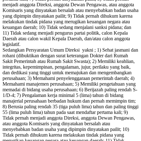
menjadi anggota Direksi, anggota Dewan Pengawas, atau anggota
Komisaris yang dinyatakan bersalah atau menyebabkan badan usaha
yang dipimpin dinyatakan pailit; 9) Tidak pernah dihukum karena
melakukan tindak pidana yang merugikan keuangan negara atau
keuangan daerah; 10) Tidak sedang menjalani sanksi pidana; dan
11) Tidak sedang menjadi pengurus partai politik, calon Kepala
Daerah atau calon wakil Kepala Daerah, dan/atau calon anggota
legislatif.
Sedangkan Persyaratan Umum Direksi yakni ; 1) Sehat jasmani dan
rohani (dibuktikan dengan surat keterangan Dokter dari Rumah
Sakit Pemerintah atau Rumah Sakit Swasta); 2) Memiliki keahlian,
integritas, kepemimpinan, pengalaman, jujur, perilaku yang baik,
dan dedikasi yang tinggi untuk memajukan dan mengembangkan
perusahaan; 3) Memahami penyelenggaraan pemerintah daerah; 4)
Memahami manajemen perusahaan; 5) Memiliki pengetahuan yang
memadai di bidang usaha perusahaan; 6) Berijazah paling rendah S-
1/D-4; 7) Pengalaman kerja minimal 5 (lima) tahun di bidang
manajerial perusahaan berbadan hukum dan pernah memimpin tim;
8) Berusia paling rendah 35 (tiga puluh lima) tahun dan paling tinggi
55 (lima puluh lima) tahun pada saat mendaftar pertama kali; 9)
Tidak pernah menjadi anggota Direksi, anggota Dewan Pengawas,
atau anggota Komisaris yang dinyatakan bersalah atau
menyebabkan badan usaha yang dipimpin dinyatakan pailit; 10)
Tidak pernah dihukum karena melakukan tindak pidana yang
merugikan keuangan negara atau keuangan daerah; 11) Tidak