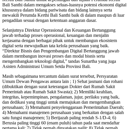
Bali Santhi dalam mengakses seluas-luasnya potensi ekonomi digital
khususnya dalam bidang pariwisata dan bidang lainnya serta
mewakili Perumda Kerthi Bali Santhi baik di dalam maupun di luar
pengadilan sesuai dengan ketentuan anggaran dasar.
Selanjutnya Direktur Operasional dan Keuangan Bertanggung
jawab terhadap proses operasional, keuangan dan menjalin
kerjasama dengan berbagai pihak untuk membangun ekosistem
digital serta mewujudkan tata kelola perusahaan yang baik.
“Direktur Bisnis dan Pengembangan Digital Bertanggung jawab
dalam membangun inovasi proses dan modal bisnis serta
mengembangkan teknologi digital,” tandas Sunartha yang juga
Asisten Administrasi Umum Setda Provinsi Bali.
Masih sebagaimana tercantum dalam surat tersebut, Persyaratan
Umum Dewan Pengawas antara lain ; 1) Sehat jasmani dan rohani
(dibuktikan dengan surat keterangan Dokter dari Rumah Sakit
Pemerintah atau Rumah Sakit Swasta); 2) Memiliki keahlian,
integritas, kepemimpinan, pengalaman, jujur, perilaku yang baik,
dan dedikasi yang tinggi untuk memajukan dan mengembangkan
perusahaan; 3) Memahami penyelenggaraan Pemerintahan Daerah;
4) Memahami manajemen perusahaan yang berkaitan dengan salah
satu fungsi manajemen; 5) Berijazah paling rendah S-1/D-4; 6)
Berusia paling tinggi 60 (enam puluh) tahun pada saat mendaftar
pertama kali; 7) Tidak pernah dinyatakan pailit; 8) Tidak pernah