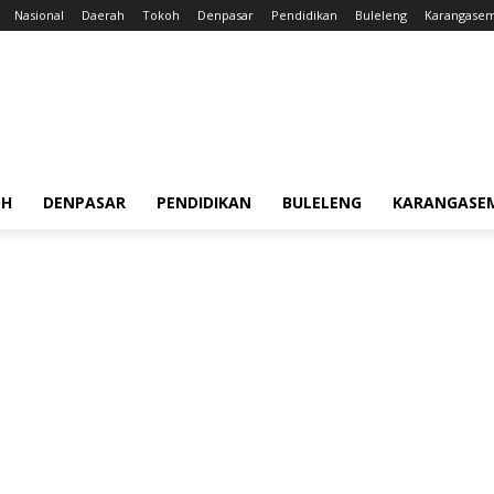
Nasional
Daerah
Tokoh
Denpasar
Pendidikan
Buleleng
Karangase
OH
DENPASAR
PENDIDIKAN
BULELENG
KARANGASE