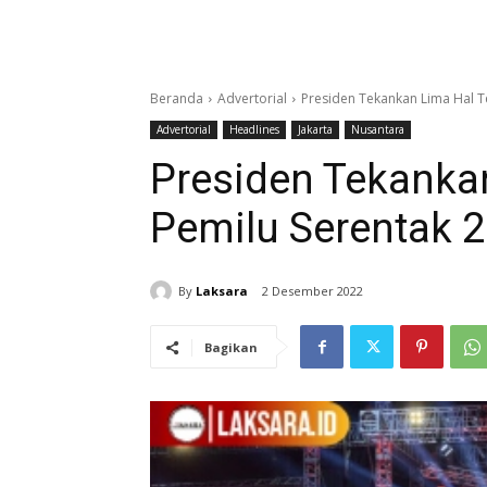
Beranda
Advertorial
Presiden Tekankan Lima Hal T
Advertorial
Headlines
Jakarta
Nusantara
Presiden Tekankan
Pemilu Serentak 
By
Laksara
2 Desember 2022
Bagikan