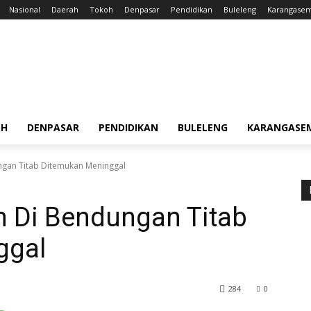
Nasional
Daerah
Tokoh
Denpasar
Pendidikan
Buleleng
Karangase
OH
DENPASAR
PENDIDIKAN
BULELENG
KARANGASE
gan Titab Ditemukan Meninggal
 Di Bendungan Titab
ggal
284
0