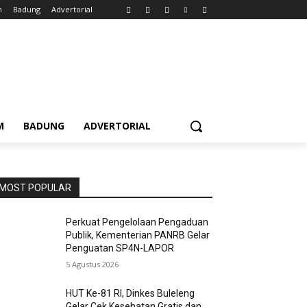
m
Badung
Advertorial
M
BADUNG
ADVERTORIAL
MOST POPULAR
Perkuat Pengelolaan Pengaduan
Publik, Kementerian PANRB Gelar
Penguatan SP4N-LAPOR
5 Agustus 2026
HUT Ke-81 RI, Dinkes Buleleng
Gelar Cek Kesehatan Gratis dan