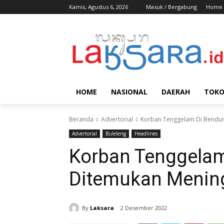
Kamis, Agustus 6, 2026
Masuk / Bergabung
Home
HOME
NASIONAL
DAERAH
TOK
Beranda
Advertorial
Korban Tenggelam Di Bendun
Advertorial
Buleleng
Headlines
Korban Tenggelam
Ditemukan Menin
By
Laksara
2 Desember 2022