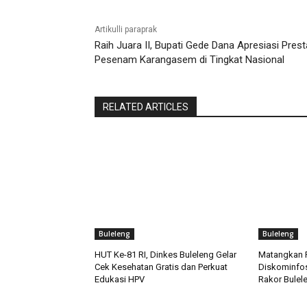
Artikulli paraprak
Raih Juara II, Bupati Gede Dana Apresiasi Prest
Pesenam Karangasem di Tingkat Nasional
RELATED ARTICLES
Buleleng
Buleleng
HUT Ke-81 RI, Dinkes Buleleng Gelar
Matangkan P
Cek Kesehatan Gratis dan Perkuat
Diskominfos
Edukasi HPV
Rakor Bulele