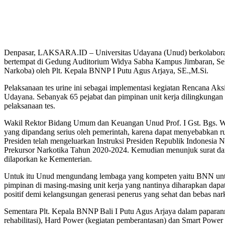
Denpasar, LAKSARA.ID – Universitas Udayana (Unud) berkolaborasi
bertempat di Gedung Auditorium Widya Sabha Kampus Jimbaran, Selas
Narkoba) oleh Plt. Kepala BNNP I Putu Agus Arjaya, SE.,M.Si.
Pelaksanaan tes urine ini sebagai implementasi kegiatan Rencana 
Udayana. Sebanyak 65 pejabat dan pimpinan unit kerja dilingkungan U
pelaksanaan tes.
Wakil Rektor Bidang Umum dan Keuangan Unud Prof. I Gst. Bgs. Wi
yang dipandang serius oleh pemerintah, karena dapat menyebabkan r
Presiden telah mengeluarkan Instruksi Presiden Republik Indonesi
Prekursor Narkotika Tahun 2020-2024. Kemudian menunjuk surat dari
dilaporkan ke Kementerian.
Untuk itu Unud mengundang lembaga yang kompeten yaitu BNN untuk m
pimpinan di masing-masing unit kerja yang nantinya diharapkan dap
positif demi kelangsungan generasi penerus yang sehat dan bebas nar
Sementara Plt. Kepala BNNP Bali I Putu Agus Arjaya dalam papara
rehabilitasi), Hard Power (kegiatan pemberantasan) dan Smart Powe