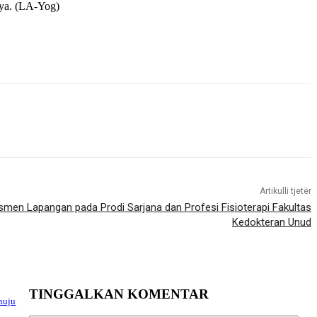
inya. (LA-Yog)
Artikulli tjetër
en Lapangan pada Prodi Sarjana dan Profesi Fisioterapi Fakultas
Kedokteran Unud
TINGGALKAN KOMENTAR
nuju