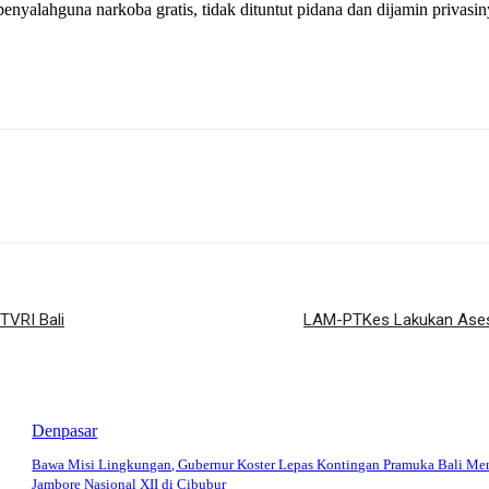
penyalahguna narkoba gratis, tidak dituntut pidana dan dijamin privas
TVRI Bali
LAM-PTKes Lakukan Asesm
Denpasar
Bawa Misi Lingkungan, Gubernur Koster Lepas Kontingan Pramuka Bali Me
Jambore Nasional XII di Cibubur