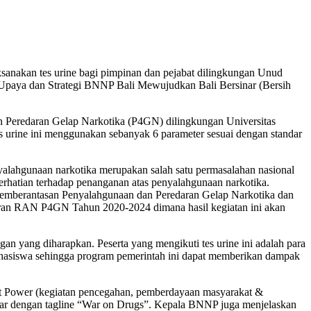
anakan tes urine bagi pimpinan dan pejabat dilingkungan Unud
i Upaya dan Strategi BNNP Bali Mewujudkan Bali Bersinar (Bersih
n Peredaran Gelap Narkotika (P4GN) dilingkungan Universitas
es urine ini menggunakan sebanyak 6 parameter sesuai dengan standar
lahgunaan narkotika merupakan salah satu permasalahan nasional
erhatian terhadap penanganan atas penyalahgunaan narkotika.
Pemberantasan Penyalahgunaan dan Peredaran Gelap Narkotika dan
aporan RAN P4GN Tahun 2020-2024 dimana hasil kegiatan ini akan
 yang diharapkan. Peserta yang mengikuti tes urine ini adalah para
mahasiswa sehingga program pemerintah ini dapat memberikan dampak
t Power (kegiatan pencegahan, pemberdayaan masyarakat &
inar dengan tagline “War on Drugs”. Kepala BNNP juga menjelaskan