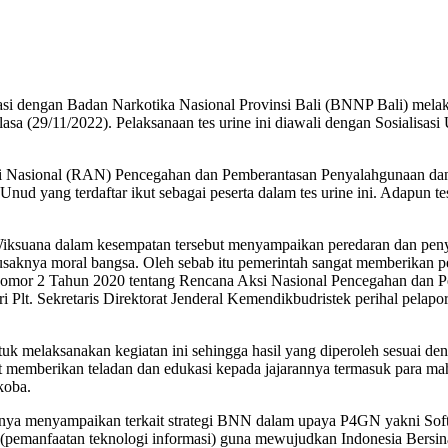
 dengan Badan Narkotika Nasional Provinsi Bali (BNNP Bali) melaks
a (29/11/2022). Pelaksanaan tes urine ini diawali dengan Sosialisas
Aksi Nasional (RAN) Pencegahan dan Pemberantasan Penyalahgunaan da
nud yang terdaftar ikut sebagai peserta dalam tes urine ini. Adapun t
ksuana dalam kesempatan tersebut menyampaikan peredaran dan penya
usaknya moral bangsa. Oleh sebab itu pemerintah sangat memberikan p
a Nomor 2 Tahun 2020 tentang Rencana Aksi Nasional Pencegahan dan 
 Plt. Sekretaris Direktorat Jenderal Kemendikbudristek perihal pel
elaksanakan kegiatan ini sehingga hasil yang diperoleh sesuai dengan
at memberikan teladan dan edukasi kepada jajarannya termasuk para 
koba.
nnya menyampaikan terkait strategi BNN dalam upaya P4GN yakni Sof
r (pemanfaatan teknologi informasi) guna mewujudkan Indonesia Bers