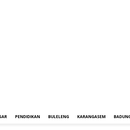
erah
Tokoh
Denpasar
Pendidikan
Buleleng
Karangasem
Badung
Adv
SAR
PENDIDIKAN
BULELENG
KARANGASEM
BADUN