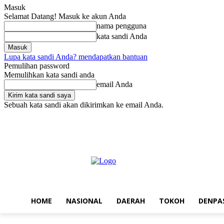
Masuk
Selamat Datang! Masuk ke akun Anda
nama pengguna
kata sandi Anda
Lupa kata sandi Anda? mendapatkan bantuan
Pemulihan password
Memulihkan kata sandi anda
email Anda
Sebuah kata sandi akan dikirimkan ke email Anda.
Sabtu, Agustus 8, 2026
Masuk / Bergabung
Home
Nasional
Da
HOME
NASIONAL
DAERAH
TOKOH
DENPA