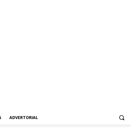
ertorial
G
ADVERTORIAL