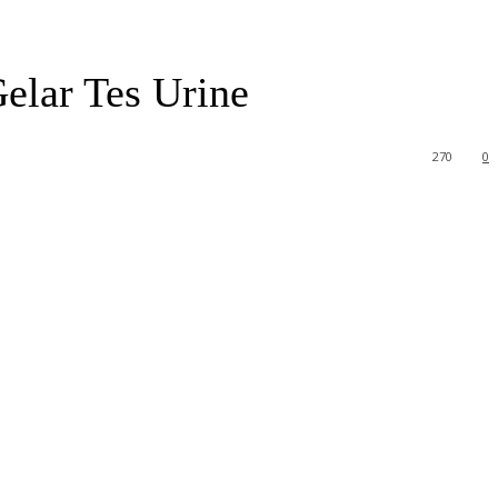
elar Tes Urine
270
0