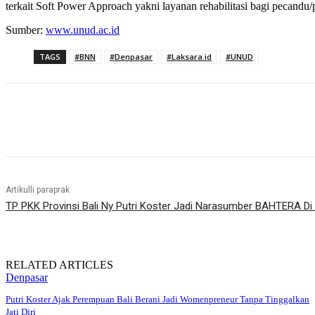
terkait Soft Power Approach yakni layanan rehabilitasi bagi pecandu/
Sumber:
www.unud.ac.id
TAGS
#BNN
#Denpasar
#Laksara.id
#UNUD
Bagikan
Artikulli paraprak
TP PKK Provinsi Bali Ny Putri Koster Jadi Narasumber BAHTERA Di 
RELATED ARTICLES
Denpasar
Putri Koster Ajak Perempuan Bali Berani Jadi Womenpreneur Tanpa Tinggalkan
Jati Diri