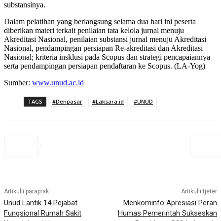
substansinya.
Dalam pelatihan yang berlangsung selama dua hari ini peserta
diberikan materi terkait penilaian tata kelola jurnal menuju
Akreditasi Nasional, penilaian substansi jurnal menuju Akreditasi
Nasional, pendampingan persiapan Re-akreditasi dan Akreditasi
Nasional; kriteria insklusi pada Scopus dan strategi pencapaiannya
serta pendampingan persiapan pendaftaran ke Scopus. (LA-Yog)
Sumber:
www.unud.ac.id
TAGS
#Denpasar
#Laksara.id
#UNUD
Artikulli paraprak
Artikulli tjetër
Unud Lantik 14 Pejabat
Menkominfo Apresiasi Peran
Fungsional Rumah Sakit
Humas Pemerintah Sukseskan