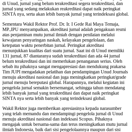
di Unud, jurnal yang belum terakreditasi segera terakreditasi, dan
jurnal yang sedang melakukan reakreditasi dapat naik peringkat
SINTA nya, serta akan lebih banyak jurnal yang terindeksasi global.
Sementara Wakil Rektor Prof. Dr. Ir. I Gede Rai Maya Temaja,
MP.,IPU menyampaikan, akreditasi jurnal adalah pengakuan resmi
atas penjaminan mutu jurnal ilmiah dengan penilaian melalui
kewajaran penyaringan naskah, kelayakan pengelolaan, dan
ketepatan waktu penerbitan jurnal. Peringkat akreditasi
menunjukkan kualitas dari suatu jurnal. Saat ini di Unud memiliki
131 jurnal, 87 diantaranya sudah terakreditasi dan ada 44 jurnal
belum terakreditasi dan ini memerlukan penanganan serius. Oleh
sebab itu pihaknya sangat mengapresiasi dan mendukung prakarsa
Tim JUPI mengadakan pelatihan dan pendampingan Unud Journals
menuju akreditasi nasional dan juga meningkatkan peringkat/grade
jurnal menuju bereputasi global. Harapannya, melalui kegiatan ini
pengelola jurnal semakin bersemangat, sehingga tahun mendatang
lebih banyak jurnal yang terakreditasi dan dapat naik peringkat
SINTA nya serta lebih banyak yang terindeksasi global.
Wakil Rektor juga memberikan apresiasinya kepada narasumber
yang telah memandu dan mendampingi pengelola jurnal di Unud
menuju akreditasi nasional dan indeksasi Scopus. Pihaknya
mengajak untuk bersama-sama dan terus meningkatkan mutu jurnal
ilmiah Indonesia, baik dari sisi pengelolaannya maupun dari sisi