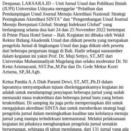
Denpasar, LAKSARA.ID – Unit Jurnal Unud dan Publikasi Ilmiah
(JUPI) Universitas Udayana menggelar “Pelatihan dan
Pendampingan Unud Journal Menuju Akreditasi Nasional: Strategi
Peningkatan Akreditasi SINTA” dan “Pengembangan Unud Journal
Menuju Bereputasi Global: Strategi Indeksasi Global” yang
berlangsung selama dua hari 24 dan 25 November 2022 bertempat
di Prime Plaza Hotel Sanur – Bali. Kegiatan ini dibuka oleh Wakil
Rektor Bidang Akademik Unud dan diikuti peserta yang merupakan
pengelola Jurnal di lingkungan Unud dan juga diikuti oleh peserta
dari beberapa perguruan tinggi di Bali. Hadir sebagai narasumber
dalam kegiatan ini yakni Prof. Dr. Muji Setiyo, ST.,MT dari
Universitas Muhammadiyah Magelang dan selaku moderator Dr. Ni
Ketut Arismayanti, SST.Par.,M.Par dan Dr. Gede Mekse Korri
Arisena, SP.,M.Agb.
Ketua Panitia A.A Diah Parami Dewi, ST.,MT.,Ph.D dalam
lapoannya menyampaikan tujuan diselenggarakannya kegiatan ini
adalah untuk mendampingi penyiapan beberapa jurnal yang sudah
memasuki masa reakreditasi dan beberapa jurnal baru yang belum
terakreditasi. Di samping itu juga perlu mempersiapkan diri untuk
mengajukan akreditasi SINTA dan untuk memberikan strategi bagi
pengelola jurnal dalam meningkatkan kualitas tata kelolanya menuju
jurnal yang mampu terindeksasi internasional. Melalui pelaksanaan
kegiatan ini pihaknya mengharapkan pengelola jurnal semakin
bersemangat, sehingga di tahun mendatang, dari 131 jurnal yang ada