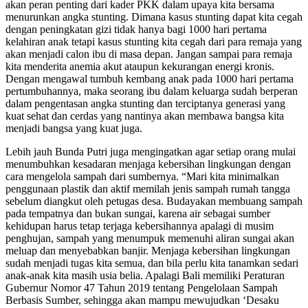
akan peran penting dari kader PKK dalam upaya kita bersama
menurunkan angka stunting. Dimana kasus stunting dapat kita cegah
dengan peningkatan gizi tidak hanya bagi 1000 hari pertama
kelahiran anak tetapi kasus stunting kita cegah dari para remaja yang
akan menjadi calon ibu di masa depan. Jangan sampai para remaja
kita menderita anemia akut ataupun kekurangan energi kronis.
Dengan mengawal tumbuh kembang anak pada 1000 hari pertama
pertumbuhannya, maka seorang ibu dalam keluarga sudah berperan
dalam pengentasan angka stunting dan terciptanya generasi yang
kuat sehat dan cerdas yang nantinya akan membawa bangsa kita
menjadi bangsa yang kuat juga.
Lebih jauh Bunda Putri juga mengingatkan agar setiap orang mulai
menumbuhkan kesadaran menjaga kebersihan lingkungan dengan
cara mengelola sampah dari sumbernya. “Mari kita minimalkan
penggunaan plastik dan aktif memilah jenis sampah rumah tangga
sebelum diangkut oleh petugas desa. Budayakan membuang sampah
pada tempatnya dan bukan sungai, karena air sebagai sumber
kehidupan harus tetap terjaga kebersihannya apalagi di musim
penghujan, sampah yang menumpuk memenuhi aliran sungai akan
meluap dan menyebabkan banjir. Menjaga kebersihan lingkungan
sudah menjadi tugas kita semua, dan bila perlu kita tanamkan sedari
anak-anak kita masih usia belia. Apalagi Bali memiliki Peraturan
Gubernur Nomor 47 Tahun 2019 tentang Pengelolaan Sampah
Berbasis Sumber, sehingga akan mampu mewujudkan ‘Desaku