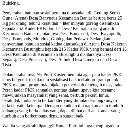
Buleleng.
Penyerahan bantuan sosial pertama dipusatkan di Gedung Serba
Guna (Arena) Desa Banyuatis Kecamatan Banjar berupa beras 25
Kg per orang, telur 2 kerat dan 4 liter minyak goreng diserahkan
kepada 252 Kader PKK dari 17 Desa/ Kelurahan yang ada di
Kecamatan Banjar diantaranya Desa Banyuseri, Desa Kayuputih,
Desa Banyuatis, Munduk, Gobleg dan Pedawa. Sedangkan
penyerahan bantuan sosial kedua dipusatkan di Arena Desa Kekeran
Kecamatan Busungbiu kepada 215 Kader PKK yang berasal dari 15
Desa/Kelurahan di Kecamatan Busungbiu diantaranya Desa
Sepang, Desa Pucaksari, Desa Subuk, Desa Umejero dan Desa
Tista.
Dalam arahannya, Ny Putri Koster meminta agar para kader PKK
terus bergerak melakukan sosialisasi baik terkait program pokok
PKK maupun program/kebijakan pemerintah di tengah masyarakat.
Peran kader PKK sangatlah penting dalam upaya kita bersama
mewujudkan masyarakat yang sehat, berbudi pekerti luhur,
berakhlak mulia serta berkarakter yang dimulai dari lingkungan
terkecil yaitu keluarga. Dengan demikian diharapkan akan tumbuh
keluarga yang berkualitas yang dapat dilihat dari anak anak yang
tumbuh dan berkembang dengan sangat baik.
Wanita yang akrab dipanggil Bunda Putri ini juga mengingatkan