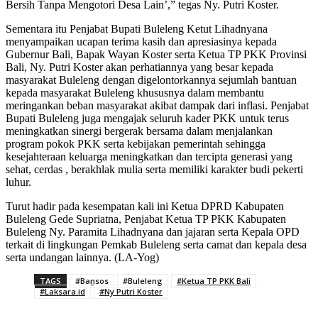
Bersih Tanpa Mengotori Desa Lain’,” tegas Ny. Putri Koster.
Sementara itu Penjabat Bupati Buleleng Ketut Lihadnyana
menyampaikan ucapan terima kasih dan apresiasinya kepada
Gubernur Bali, Bapak Wayan Koster serta Ketua TP PKK Provinsi
Bali, Ny. Putri Koster akan perhatiannya yang besar kepada
masyarakat Buleleng dengan digelontorkannya sejumlah bantuan
kepada masyarakat Buleleng khususnya dalam membantu
meringankan beban masyarakat akibat dampak dari inflasi. Penjabat
Bupati Buleleng juga mengajak seluruh kader PKK untuk terus
meningkatkan sinergi bergerak bersama dalam menjalankan
program pokok PKK serta kebijakan pemerintah sehingga
kesejahteraan keluarga meningkatkan dan tercipta generasi yang
sehat, cerdas , berakhlak mulia serta memiliki karakter budi pekerti
luhur.
Turut hadir pada kesempatan kali ini Ketua DPRD Kabupaten
Buleleng Gede Supriatna, Penjabat Ketua TP PKK Kabupaten
Buleleng Ny. Paramita Lihadnyana dan jajaran serta Kepala OPD
terkait di lingkungan Pemkab Buleleng serta camat dan kepala desa
serta undangan lainnya. (LA-Yog)
TAGS
#Bansos
#Buleleng
#Ketua TP PKK Bali
#Laksara.id
#Ny Putri Koster