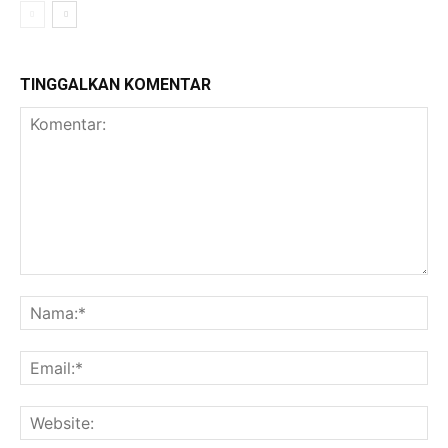
TINGGALKAN KOMENTAR
Komentar:
Na
Ema
Web