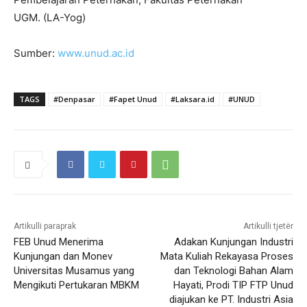
UGM. (LA-Yog)
Sumber:
www.unud.ac.id
TAGS
#Denpasar
#Fapet Unud
#Laksara.id
#UNUD
Artikulli paraprak
Artikulli tjetër
FEB Unud Menerima
Adakan Kunjungan Industri
Kunjungan dan Monev
Mata Kuliah Rekayasa Proses
Universitas Musamus yang
dan Teknologi Bahan Alam
Mengikuti Pertukaran MBKM
Hayati, Prodi TIP FTP Unud
diajukan ke PT. Industri Asia