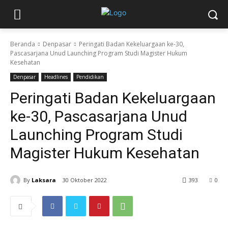
Beranda
Denpasar
Peringati Badan Kekeluargaan ke-30,
Pascasarjana Unud Launching Program Studi Magister Hukum
Kesehatan
Denpasar
Headlines
Pendidikan
Peringati Badan Kekeluargaan
ke-30, Pascasarjana Unud
Launching Program Studi
Magister Hukum Kesehatan
By
Laksara
30 Oktober 2022
393
0