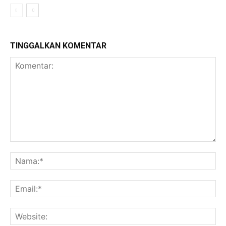
TINGGALKAN KOMENTAR
Komentar:
Na
Ema
Web