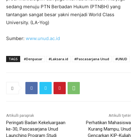
sedang menuju PTN Berbadan Hukum (PTNBH) yang
tantangan sangat besar yakni menjadi World Class
University. (LA-Yog)
Sumber:
www.unud.ac.id
TAGS
#Denpasar
#Laksara.id
#Pascasarjana Unud
#UNUD
Artikulli paraprak
Artikulli tjetër
Peringati Badan Kekeluargaan
Perhatikan Mahasiswa
ke-30, Pascasarjana Unud
Kurang Mampu, Unud
Launching Program Studi
Gencarkan KIP-Kuliah