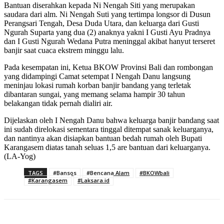
Bantuan diserahkan kepada Ni Nengah Siti yang merupakan
saudara dari alm. Ni Nengah Suti yang tertimpa longsor di Dusun
Perangsari Tengah, Desa Duda Utara, dan keluarga dari Gusti
Ngurah Suparta yang dua (2) anaknya yakni I Gusti Ayu Pradnya
dan I Gusti Ngurah Wedana Putra meninggal akibat hanyut terseret
banjir saat cuaca ekstrem minggu lalu.
Pada kesempatan ini, Ketua BKOW Provinsi Bali dan rombongan
yang didampingi Camat setempat I Nengah Danu langsung
meninjau lokasi rumah korban banjir bandang yang terletak
dibantaran sungai, yang memang selama hampir 30 tahun
belakangan tidak pernah dialiri air.
Dijelaskan oleh I Nengah Danu bahwa keluarga banjir bandang saat
ini sudah direlokasi sementara tinggal ditempat sanak keluarganya,
dan nantinya akan disiapkan bantuan bedah rumah oleh Bupati
Karangasem diatas tanah seluas 1,5 are bantuan dari keluarganya.
(LA-Yog)
TAGS
#Bansos
#Bencana Alam
#BKOWbali
#Karangasem
#Laksara.id