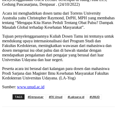
Gedung Pascasarjana, Denpasar . (24/10/2022)
Acara ini menghadirkan dosen tamu dari Torrens University
Australia yaitu Christopher Raymond, DrPH, MPH yang membahas
tentang “Mengapa Kita Harus Peduli Tentang Obat Palsu? Dampak
Masalah Global terhadap Kesehatan Masyarakat”.
Tujuan penyelenggaraannya Kuliah Dosen Tamu ini tentunya untuk
mendukung upaya internasionalisasi dari Program Studi dan
Fakultas Kedokteran, meningkatkan wawasan dari mahasiswa dan
dosen mengenai isu obat palsu dan di bawah standar dengan
mendapatkan pengalaman dari pengajar yang berasal dari luar
Universitas Udayana dan luar negeri.
Peserta acara ini berasal dari kalangan para dosen dan mahasiswa
Prodi Sarjana dan Magister Ilmu Kesehatan Masyarakat Fakultas
Kedokteran Universitas Udayana. (LA-Yog)
Sumber:
www.unud.ac.id
TAGS
#Denpasar
#FK Unud
#Laksara.id
#UNUD