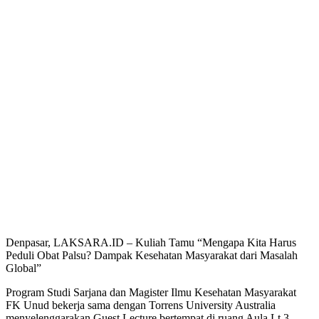
Denpasar, LAKSARA.ID – Kuliah Tamu “Mengapa Kita Harus
Peduli Obat Palsu? Dampak Kesehatan Masyarakat dari Masalah
Global”
Program Studi Sarjana dan Magister Ilmu Kesehatan Masyarakat
FK Unud bekerja sama dengan Torrens University Australia
menyelenggarakan Guest Lecture bertempat di ruang Aula Lt.3,