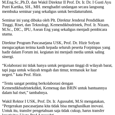
M.Eng.Sc.,Ph.D, dan Wakil Direktur II Prof. Dr. Ir. Dr. I Gusti Ayu
Putri Kartika, SH., MH. menghadiri undangan secara langsung
membuka seminar yang sekaligus untuk bersilaturrahmi.
Seminar ini yang dibuka oleh Plt. Direktur Jenderal Pendidikan
Tinggi, Riset, dan Teknologi, Kemendikbudristek, Prof. Ir. Nizam,
M.Sc., DIC., IPU, Asean Eng yang sekaligus menjadi pembicara
utama.
Direktur Program Pascasarjana USK, Prof. Dr. Hizir Sofyan
mengucapkan terima kasih kepada seluruh peserta Forpimpas yang
hadir dalam Forum ini. kegiatan ini menjadi media untuk saling
sinergi.
“Kolaborasi ini tidak hanya untuk perguruan tinggi di wilayah barat,
tapi juga untuk wilayah tengah dan timur, termasuk ke luar
negeri.” kata Prof. Hizir.
“Tentu sangat penting berkolaborasi dengan
Kemendikbudristekdikti, Kemenag dan BRIN untuk bantuannya
dalam hal riset,” tambahnya.
Wakil Rektor I USK, Prof. Dr. Ir. Agussabti, M.Si mengatakan,
“Pergerakan pascasarjana kita tidak bisa menghasilkan inovasi.
Untuk itu, transfer pengetahuan saja tidak cukup, harus transfer