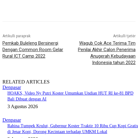
Artikulli paraprak
Artikulli tjetër
Pemkab Buleleng Bersinergi
Wagub Cok Ace Terima Tim
Dengan Common Room Gelar
Penilai Akhir Calon Penerima
Rural ICT Camp 2022
Anugerah Kebudayaan
Indonesia tahun 2022
RELATED ARTICLES
Denpasar
HOAKS, Video Ny Putri Koster Umumkan Undian HUT RI ke-81 BPD
Bali Dibuat dengan AI
3 Agustus 2026
Denpasar
Rahina Tumpek Krulut, Gubernur Koster Traktir 10 Ribu Cup Kopi Gratis
di Jenar Kopi, Dorong Kecintaan terhadap UMKM Lokal