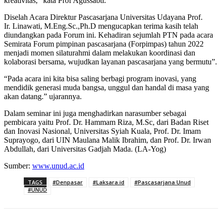
kreativitas,” kata Prof Agussabti.
Diselah Acara Direktur Pascasarjana Universitas Udayana Prof.
Ir. Linawati, M.Eng.Sc.,Ph.D mengucapkan terima kasih telah
diundangkan pada Forum ini. Kehadiran sejumlah PTN pada acara
Semirata Forum pimpinan pascasarjana (Forpimpas) tahun 2022
menjadi momen silaturahmi dalam melakukan koordinasi dan
kolaborasi bersama, wujudkan layanan pascasarjana yang bermutu”.
“Pada acara ini kita bisa saling berbagi program inovasi, yang
mendidik generasi muda bangsa, unggul dan handal di masa yang
akan datang.” ujarannya.
Dalam seminar ini juga menghadirkan narasumber sebagai
pembicara yaitu Prof. Dr. Hammam Riza, M.Sc, dari Badan Riset
dan Inovasi Nasional, Universitas Syiah Kuala, Prof. Dr. Imam
Suprayogo, dari UIN Maulana Malik Ibrahim, dan Prof. Dr. Irwan
Abdullah, dari Universitas Gadjah Mada. (LA-Yog)
Sumber:
www.unud.ac.id
TAGS
#Denpasar
#Laksara.id
#Pascasarjana Unud
#UNUD