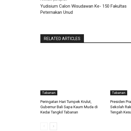
Yudisium Calon Wisudawan Ke- 150 Fakultas
Peternakan Unud
RELATED ARTICLES
Tabanan
Tabanan
Peringatan Hari Tumpek Krulut,
Presiden P
Gubernur Bali Sapa Kaum Muda di
Sekolah Raky
Kedai Tangkil Tabanan
Tengah Kesu