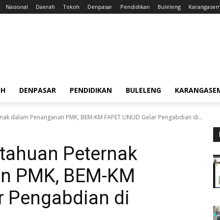
Nasional
Daerah
Tokoh
Denpasar
Pendidikan
Buleleng
Karangase
OH
DENPASAR
PENDIDIKAN
BULELENG
KARANGASE
rnak dalam Penanganan PMK, BEM-KM FAPET UNUD Gelar Pengabdian di...
tahuan Peternak
an PMK, BEM-KM
 Pengabdian di