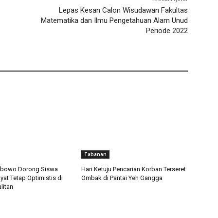
Lepas Kesan Calon Wisudawan Fakultas
Matematika dan Ilmu Pengetahuan Alam Unud
Periode 2022
Tabanan
rabowo Dorong Siswa
Hari Ketuju Pencarian Korban Terseret
at Tetap Optimistis di
Ombak di Pantai Yeh Gangga
litan