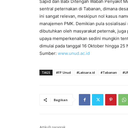
Sapid dan Babi Ditengah Wabah Penyakit Mu
sentral peternakan di Tabanan, dimana desa
ini sangat relevan, meskipun nol kasus nam
manajemen PMK. Demikian pula sosialisasi 
dibutuhkan oleh masyarakat peternak, juga
upaya memperkenalkan sedini mungkin tent
dimulai pada tanggal 16 Oktober hingga 25
Sumber:
www.unud.ac.id
TAGS
#FP Unud
#Laksara.id
#Tabanan
#U
Bagikan
Artikulli paraprak