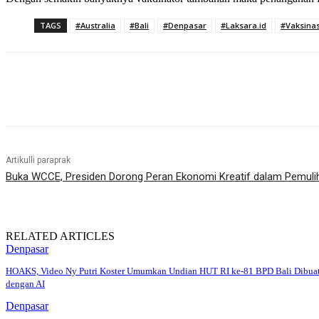
TAGS
#Australia
#Bali
#Denpasar
#Laksara.id
#Vaksinas
Bagikan
Artikulli paraprak
Buka WCCE, Presiden Dorong Peran Ekonomi Kreatif dalam Pemuli
RELATED ARTICLES
Denpasar
HOAKS, Video Ny Putri Koster Umumkan Undian HUT RI ke-81 BPD Bali Dibua
dengan AI
Denpasar