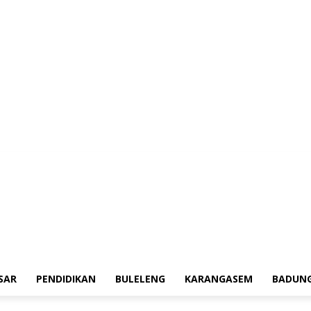
erah
Tokoh
Denpasar
Pendidikan
Buleleng
Karangasem
Badung
Ad
SAR
PENDIDIKAN
BULELENG
KARANGASEM
BADUN