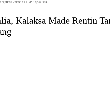
Targetkan Vaksinasi HRP Capai 80%...
alia, Kalaksa Made Rentin T
ang