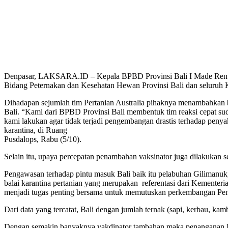
Denpasar, LAKSARA.ID – Kepala BPBD Provinsi Bali I Made Rentin 
Bidang Peternakan dan Kesehatan Hewan Provinsi Bali dan seluruh K
Dihadapan sejumlah tim Pertanian Australia pihaknya menambahkan 
Bali. “Kami dari BPBD Provinsi Bali membentuk tim reaksi cepat sud
kami lakukan agar tidak terjadi pengembangan drastis terhadap penya
karantina, di Ruang
Pusdalops, Rabu (5/10).
Selain itu, upaya percepatan penambahan vaksinator juga dilakukan s
Pengawasan terhadap pintu masuk Bali baik itu pelabuhan Gilimanuk
balai karantina pertanian yang merupakan referentasi dari Kementeri
menjadi tugas penting bersama untuk memutuskan perkembangan P
Dari data yang tercatat, Bali dengan jumlah ternak (sapi, kerbau, ka
Dengan semakin banyaknya vakdinator tambahan maka penanganan H