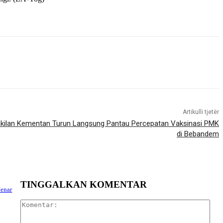
Artikulli tjetër
kilan Kementan Turun Langsung Pantau Percepatan Vaksinasi PMK
di Bebandem
TINGGALKAN KOMENTAR
Jenar
Kom