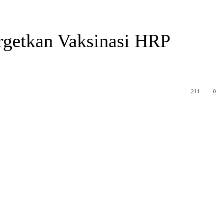
argetkan Vaksinasi HRP
211
0