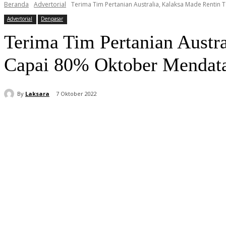
Beranda
Advertorial
Terima Tim Pertanian Australia, Kalaksa Made Rentin 
Advertorial
Denpasar
Terima Tim Pertanian Austr
Capai 80% Oktober Mendat
By
Laksara
7 Oktober 2022
Bagikan