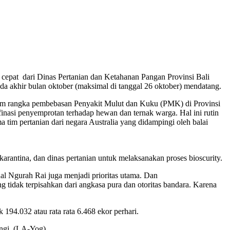
epat dari Dinas Pertanian dan Ketahanan Pangan Provinsi Bali
a akhir bulan oktober (maksimal di tanggal 26 oktober) mendatang.
alam rangka pembebasan Penyakit Mulut dan Kuku (PMK) di Provinsi
inasi penyemprotan terhadap hewan dan ternak warga. Hal ini rutin
 tim pertanian dari negara Australia yang didampingi oleh balai
arantina, dan dinas pertanian untuk melaksanakan proses bioscurity.
l Ngurah Rai juga menjadi prioritas utama. Dan
g tidak terpisahkan dari angkasa pura dan otoritas bandara. Karena
194.032 atau rata rata 6.468 ekor perhari.
ngi. (LA-Yog)