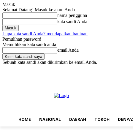
Masuk
Selamat Datang! Masuk ke akun Anda
nama pengguna
kata sandi Anda
Lupa kata sandi Anda? mendapatkan bantuan
Pemulihan password
Memulihkan kata sandi anda
email Anda
Sebuah kata sandi akan dikirimkan ke email Anda.
Jumat, Agustus 7, 2026
Masuk / Bergabung
Home
Nasional
Da
HOME
NASIONAL
DAERAH
TOKOH
DENPA