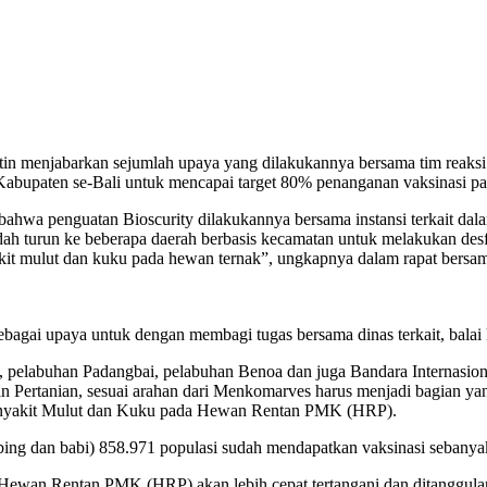
menjabarkan sejumlah upaya yang dilakukannya bersama tim reaksi c
abupaten se-Bali untuk mencapai target 80% penanganan vaksinasi pad
bahwa penguatan Bioscurity dilakukannya bersama instansi terkait d
ah turun ke beberapa daerah berbasis kecamatan untuk melakukan desf
kit mulut dan kuku pada hewan ternak”, ungkapnya dalam rapat bersama
ebagai upaya untuk dengan membagi tugas bersama dinas terkait, balai k
, pelabuhan Padangbai, pelabuhan Benoa dan juga Bandara Internasiona
an Pertanian, sesuai arahan dari Menkomarves harus menjadi bagian yan
enyakit Mulut dan Kuku pada Hewan Rentan PMK (HRP).
mbing dan babi) 858.971 populasi sudah mendapatkan vaksinasi sebanyak 
ewan Rentan PMK (HRP) akan lebih cepat tertangani dan ditanggula