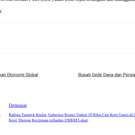
i
han Ekonomi Global
Bupati Gede Dana dan Perwa
Denpasar
t
Rahina Tumpek Krulut, Gubernur Koster Traktir 10 Ribu Cup Kopi Gratis di 
Kopi, Dorong Kecintaan terhadap UMKM Lokal