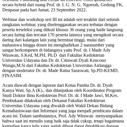
secara hybrid dari ruang Prof. dr. I. G. N. G. Ngoerah, Gedung FK,
Denpasar pada hari Jumat, 23 September 2022.
Webinar dan workshop seri III ini adalah seri terakhir dari seluruh
rangkaian webinar, yang diselenggarakan secara terbatas dengan
peserta terseleksi yang diikuti khusus 36 orang yang hadir langsung
secara luring dan tercatat 170 peserta lainnya yang mengikuti secara
daring dari kalangan lain yang berminat tinggi, mulai dari
mahasiswa hingga dosen ini menghadirkan 2 narasumber yang
sangat berkompeten di bidangnya yaitu Prof. dr. I Made Ady
Wirawan, S.Ked, M.PH, Ph.D dari Fakultas Kedokteran
Universitas Udayana dan Dr. dr. Citrawati Dyah Kencono
Wungu,M.Si dari Fakultas Kedokteran Universitas Airlangga
dengan moderator Dr. dr. Made Ratna Saraswati, Sp.PD-KEMD,
FINASIM.
Acara diawali dengan laporan dari Ketua Panitia Dr. dr. Dyah
Kanya Wati, Sp.A (K)., dan dilanjutkan oleh Koordinator Program
Studi Doktor Ilmu Kedokteran Prof. Dr. dr. I Made Jawi, M.Kes.
Pembukaan dilakukan oleh Dekanat Fakultas Kedokteran
Universitas Udayana yang diwakili oleh Wakil Dekan Bidang
Kemahasiswaan dan Informasi yang juga menjadi pembicara dalam
acara ini. Dalam sambutannya, Prof. Ady Wirawan menyampaikan
bahwa saat ini menulis yang baik saja tidak cukup, tetapi bagaimana
kemudian karya tulis yang sudah dibuat dapat dipublikasi dengan