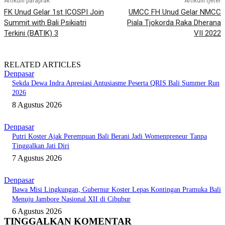
Artikulli paraprak
Artikulli tjetër
FK Unud Gelar 1st ICOSPI Join
UMCC FH Unud Gelar NMCC
Summit with Bali Psikiatri
Piala Tjokorda Raka Dherana
Terkini (BATIK) 3
VII 2022
RELATED ARTICLES
Denpasar
Sekda Dewa Indra Apresiasi Antusiasme Peserta QRIS Bali Summer Run
2026
8 Agustus 2026
Denpasar
Putri Koster Ajak Perempuan Bali Berani Jadi Womenpreneur Tanpa
Tinggalkan Jati Diri
7 Agustus 2026
Denpasar
Bawa Misi Lingkungan, Gubernur Koster Lepas Kontingan Pramuka Bali
Menuju Jambore Nasional XII di Cibubur
6 Agustus 2026
TINGGALKAN KOMENTAR