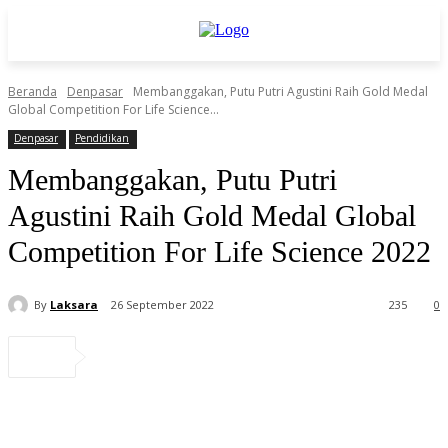
Beranda
Denpasar
Membanggakan, Putu Putri Agustini Raih Gold Medal
Global Competition For Life Science...
Denpasar
Pendidikan
Membanggakan, Putu Putri
Agustini Raih Gold Medal Global
Competition For Life Science 2022
By
Laksara
26 September 2022
235
0