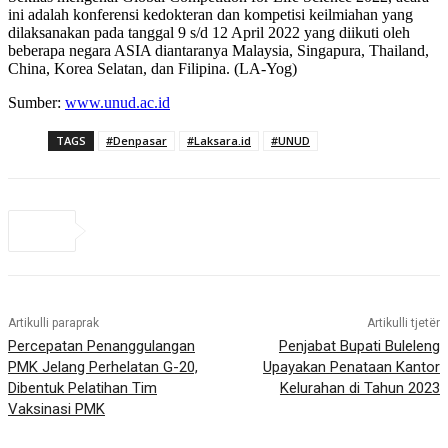
ini adalah konferensi kedokteran dan kompetisi keilmiahan yang
dilaksanakan pada tanggal 9 s/d 12 April 2022 yang diikuti oleh
beberapa negara ASIA diantaranya Malaysia, Singapura, Thailand,
China, Korea Selatan, dan Filipina. (LA-Yog)
Sumber:
www.unud.ac.id
TAGS
#Denpasar
#Laksara.id
#UNUD
Artikulli paraprak
Artikulli tjetër
Percepatan Penanggulangan
Penjabat Bupati Buleleng
PMK Jelang Perhelatan G-20,
Upayakan Penataan Kantor
Dibentuk Pelatihan Tim
Kelurahan di Tahun 2023
Vaksinasi PMK