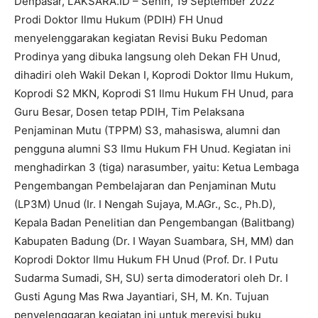
Denpasar, LAKSARA.ID – Senin, 19 September 2022
Prodi Doktor Ilmu Hukum (PDIH) FH Unud
menyelenggarakan kegiatan Revisi Buku Pedoman
Prodinya yang dibuka langsung oleh Dekan FH Unud,
dihadiri oleh Wakil Dekan I, Koprodi Doktor Ilmu Hukum,
Koprodi S2 MKN, Koprodi S1 ​​Ilmu Hukum FH Unud, para
Guru Besar, Dosen tetap PDIH, Tim Pelaksana
Penjaminan Mutu (TPPM) S3, mahasiswa, alumni dan
pengguna alumni S3 Ilmu Hukum FH Unud. Kegiatan ini
menghadirkan 3 (tiga) narasumber, yaitu: Ketua Lembaga
Pengembangan Pembelajaran dan Penjaminan Mutu
(LP3M) Unud (Ir. I Nengah Sujaya, M.AGr., Sc., Ph.D),
Kepala Badan Penelitian dan Pengembangan (Balitbang)
Kabupaten Badung (Dr. I Wayan Suambara, SH, MM) dan
Koprodi Doktor Ilmu Hukum FH Unud (Prof. Dr. I Putu
Sudarma Sumadi, SH, SU) serta dimoderatori oleh Dr. I
Gusti Agung Mas Rwa Jayantiari, SH, M. Kn. Tujuan
penyelenggaran kegiatan ini untuk merevisi buku