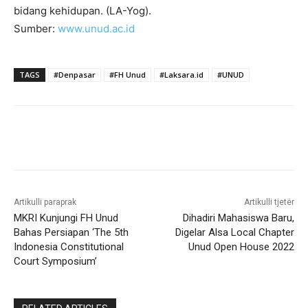
bidang kehidupan. (LA-Yog).
Sumber:
www.unud.ac.id
TAGS
#Denpasar
#FH Unud
#Laksara.id
#UNUD
Artikulli paraprak
Artikulli tjetër
MKRI Kunjungi FH Unud
Dihadiri Mahasiswa Baru,
Bahas Persiapan ‘The 5th
Digelar Alsa Local Chapter
Indonesia Constitutional
Unud Open House 2022
Court Symposium’