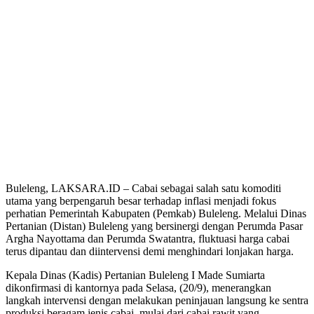
Buleleng, LAKSARA.ID – Cabai sebagai salah satu komoditi
utama yang berpengaruh besar terhadap inflasi menjadi fokus
perhatian Pemerintah Kabupaten (Pemkab) Buleleng. Melalui Dinas
Pertanian (Distan) Buleleng yang bersinergi dengan Perumda Pasar
Argha Nayottama dan Perumda Swatantra, fluktuasi harga cabai
terus dipantau dan diintervensi demi menghindari lonjakan harga.
Kepala Dinas (Kadis) Pertanian Buleleng I Made Sumiarta
dikonfirmasi di kantornya pada Selasa, (20/9), menerangkan
langkah intervensi dengan melakukan peninjauan langsung ke sentra
produksi beragam jenis cabai, mulai dari cabai rawit yang