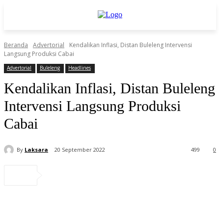
Beranda
Advertorial
Kendalikan Inflasi, Distan Buleleng Intervensi
Langsung Produksi Cabai
Advertorial
Buleleng
Headlines
Kendalikan Inflasi, Distan Buleleng
Intervensi Langsung Produksi
Cabai
By
Laksara
20 September 2022
499
0