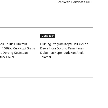
Pemkab Lembata NTT
Denpasar
ek Krulut, Gubernur
Dukung Program Kejati Bali, Sekda
ir 10 Ribu Cup Kopi Gratis
Dewa Indra Dorong Penuntasan
pi, Dorong Kecintaan
Dokumen Kependudukan Anak
MKM Lokal
Telantar