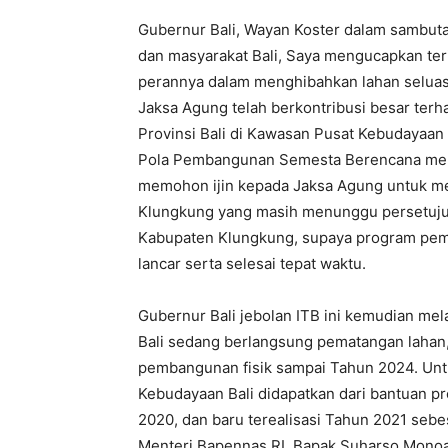
Gubernur Bali, Wayan Koster dalam sambuta
dan masyarakat Bali, Saya mengucapkan ter
perannya dalam menghibahkan lahan seluas 
Jaksa Agung telah berkontribusi besar te
Provinsi Bali di Kawasan Pusat Kebudayaan B
Pola Pembangunan Semesta Berencana menuj
memohon ijin kepada Jaksa Agung untuk me
Klungkung yang masih menunggu persetujua
Kabupaten Klungkung, supaya program pem
lancar serta selesai tepat waktu.
Gubernur Bali jebolan ITB ini kemudian me
Bali sedang berlangsung pematangan lahan
pembangunan fisik sampai Tahun 2024. U
Kebudayaan Bali didapatkan dari bantuan 
2020, dan baru terealisasi Tahun 2021 sebesa
Menteri Bapennas RI, Bapak Suharso Monoa