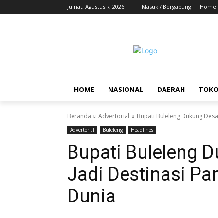
Jumat, Agustus 7, 2026
Masuk / Bergabung
Home
HOME
NASIONAL
DAERAH
TOK
Beranda
Advertorial
Bupati Buleleng Dukung Desa 
Advertorial
Buleleng
Headlines
Bupati Buleleng D
Jadi Destinasi Pa
Dunia