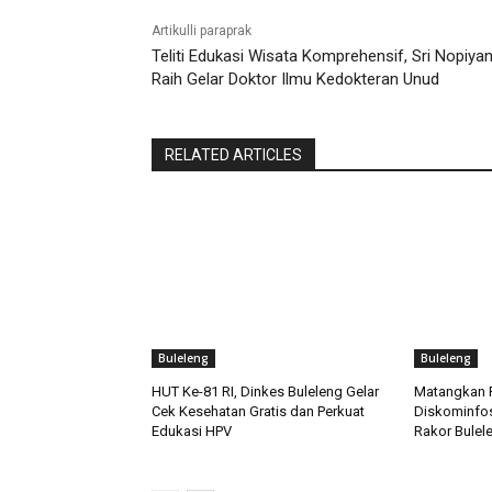
Artikulli paraprak
Teliti Edukasi Wisata Komprehensif, Sri Nopiyan
Raih Gelar Doktor Ilmu Kedokteran Unud
RELATED ARTICLES
Buleleng
Buleleng
HUT Ke-81 RI, Dinkes Buleleng Gelar
Matangkan P
Cek Kesehatan Gratis dan Perkuat
Diskominfos
Edukasi HPV
Rakor Bulele