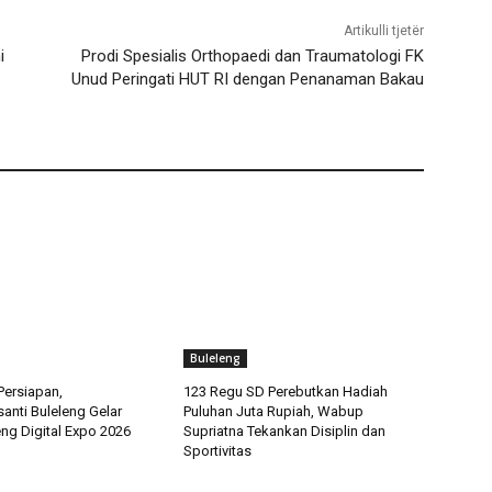
Artikulli tjetër
i
Prodi Spesialis Orthopaedi dan Traumatologi FK
Unud Peringati HUT RI dengan Penanaman Bakau
Buleleng
ersiapan,
123 Regu SD Perebutkan Hadiah
anti Buleleng Gelar
Puluhan Juta Rupiah, Wabup
ng Digital Expo 2026
Supriatna Tekankan Disiplin dan
Sportivitas