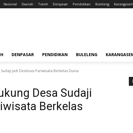
Nasional
Daerah
Tokoh
Denpasar
Pendidikan
Buleleng
Karangase
OH
DENPASAR
PENDIDIKAN
BULELENG
KARANGASE
Sudaji Jadi Destinasi Pariwisata Berkelas Dunia
ukung Desa Sudaji
riwisata Berkelas