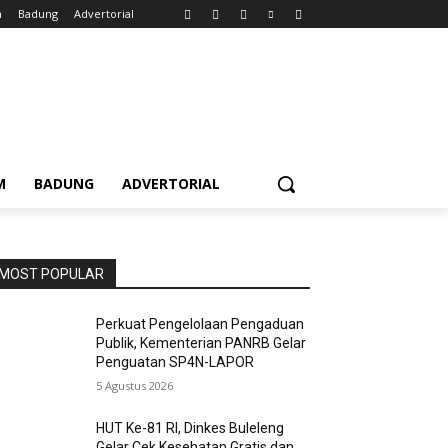
m
Badung
Advertorial
M
BADUNG
ADVERTORIAL
MOST POPULAR
Perkuat Pengelolaan Pengaduan
Publik, Kementerian PANRB Gelar
Penguatan SP4N-LAPOR
5 Agustus 2026
HUT Ke-81 RI, Dinkes Buleleng
Gelar Cek Kesehatan Gratis dan