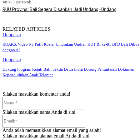
Artikulli paraprak
RUU Provinsi Bali Segera Disahkan Jadi Undang–Undang
RELATED ARTICLES
Denpasar
HOAKS, Video Ny Putri Koster Umumkan Undian HUT RI ke-81 BPD Bali Dibua
dengan AI
Denpasar
Dukung Program Kejati Bali, Sekda Dewa Indra Dorong Penuntasan Dokumen
Kependudukan Anak Telantar
Silakan masukkan komentar anda!
Nama:*
Silakan masukkan nama Anda di sini
Email:*
Anda telah memasukkan alamat email yang salah!
Silakan masukkan alamat email Anda di sini