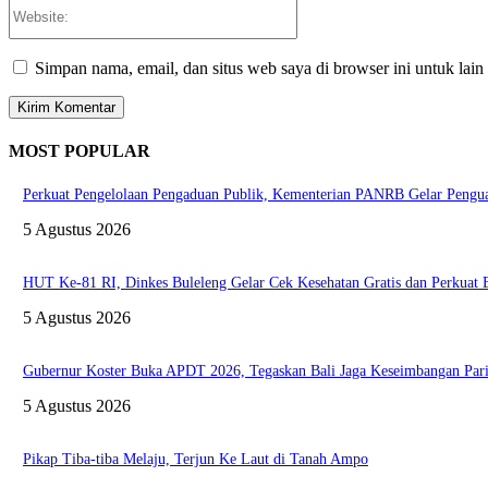
Website:
Simpan nama, email, dan situs web saya di browser ini untuk lain
MOST POPULAR
Perkuat Pengelolaan Pengaduan Publik, Kementerian PANRB Gelar Pen
5 Agustus 2026
HUT Ke-81 RI, Dinkes Buleleng Gelar Cek Kesehatan Gratis dan Perkuat
5 Agustus 2026
Gubernur Koster Buka APDT 2026, Tegaskan Bali Jaga Keseimbangan Pari
5 Agustus 2026
Pikap Tiba-tiba Melaju, Terjun Ke Laut di Tanah Ampo