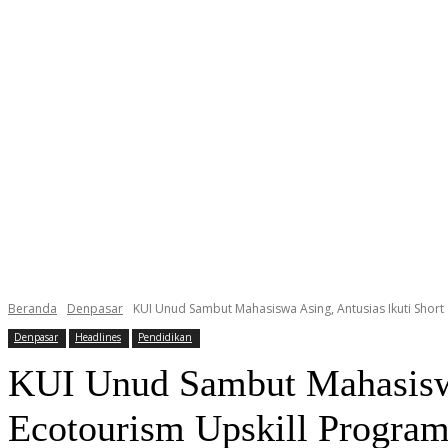
Beranda
Denpasar
KUI Unud Sambut Mahasiswa Asing, Antusias Ikuti Short C
Denpasar
Headlines
Pendidikan
KUI Unud Sambut Mahasiswa 
Ecotourism Upskill Progra