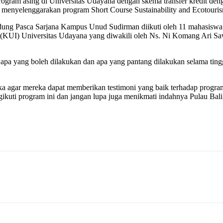
ram asing di Universitas Udayana dengan skema transfer kredit deng
nyelenggarakan program Short Course Sustainability and Ecotouris
ung Pasca Sarjana Kampus Unud Sudirman diikuti oleh 11 mahasiswa a
l (KUI) Universitas Udayana yang diwakili oleh Ns. Ni Komang Ari S
pa yang boleh dilakukan dan apa yang pantang dilakukan selama tingg
eka agar mereka dapat memberikan testimoni yang baik terhadap progr
ikuti program ini dan jangan lupa juga menikmati indahnya Pulau Bali