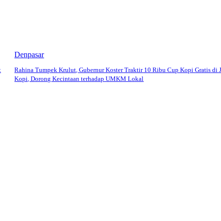
Denpasar
t
Rahina Tumpek Krulut, Gubernur Koster Traktir 10 Ribu Cup Kopi Gratis di 
Kopi, Dorong Kecintaan terhadap UMKM Lokal