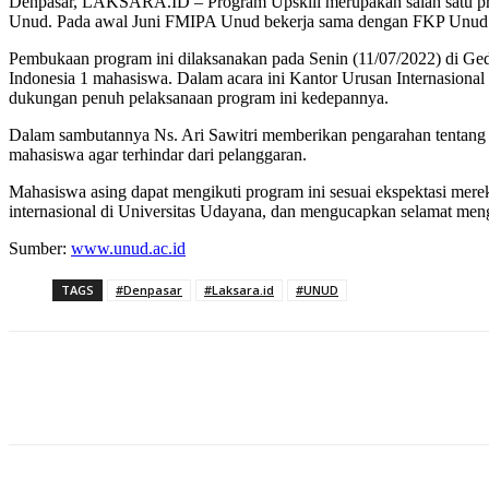
Denpasar, LAKSARA.ID – Program Upskill merupakan salah satu prog
Unud. Pada awal Juni FMIPA Unud bekerja sama dengan FKP Unud me
Pembukaan program ini dilaksanakan pada Senin (11/07/2022) di Ged
Indonesia 1 mahasiswa. Dalam acara ini Kantor Urusan Internasiona
dukungan penuh pelaksanaan program ini kedepannya.
Dalam sambutannya Ns. Ari Sawitri memberikan pengarahan tentang a
mahasiswa agar terhindar dari pelanggaran.
Mahasiswa asing dapat mengikuti program ini sesuai ekspektasi mer
internasional di Universitas Udayana, dan mengucapkan selamat meng
Sumber:
www.unud.ac.id
TAGS
#Denpasar
#Laksara.id
#UNUD
Bagikan