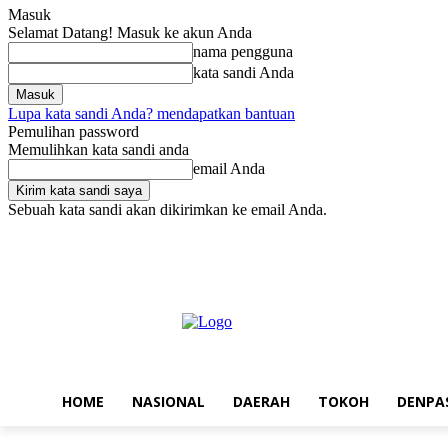
Masuk
Selamat Datang! Masuk ke akun Anda
nama pengguna
kata sandi Anda
Lupa kata sandi Anda? mendapatkan bantuan
Pemulihan password
Memulihkan kata sandi anda
email Anda
Sebuah kata sandi akan dikirimkan ke email Anda.
Jumat, Agustus 7, 2026
Masuk / Bergabung
Home
Nasional
Da
HOME
NASIONAL
DAERAH
TOKOH
DENPA