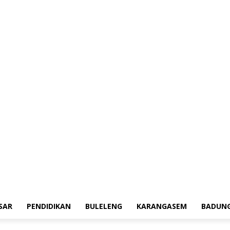
erah
Tokoh
Denpasar
Pendidikan
Buleleng
Karangasem
Badung
Ad
SAR
PENDIDIKAN
BULELENG
KARANGASEM
BADUN