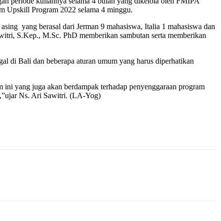
an periode kuliahnya selama 4 bulan yang dikelola oleh FMIPA
m Upskill Program 2022 selama 4 minggu.
sing yang berasal dari Jerman 9 mahasiswa, Italia 1 mahasiswa dan
awitri, S.Kep., M.Sc. PhD memberikan sambutan serta memberikan
al di Bali dan beberapa aturan umum yang harus diperhatikan
am ini yang juga akan berdampak terhadap penyenggaraan program
,”ujar Ns. Ari Sawitri. (LA-Yog)