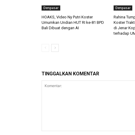
Denpasar
Denpasar
HOAKS, Video Ny Putri Koster
Rahina Tump
Umumkan Undian HUT RI ke-81 BPD
Koster Trakt
Bali Dibuat dengan AI
di Jenar Ko
terhadap U
TINGGALKAN KOMENTAR
Komentar: