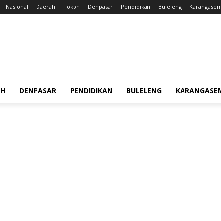
Nasional
Daerah
Tokoh
Denpasar
Pendidikan
Buleleng
Karangase
OH
DENPASAR
PENDIDIKAN
BULELENG
KARANGASE