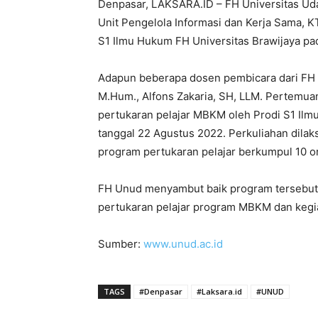
Denpasar, LAKSARA.ID – FH Universitas Uday
Unit Pengelola Informasi dan Kerja Sama,
S1 ​​Ilmu Hukum FH Universitas Brawijaya p
Adapun beberapa dosen pembicara dari FH Un
M.Hum., Alfons Zakaria, SH, LLM. Pertemu
pertukaran pelajar MBKM oleh Prodi S1 ​​Il
tanggal 22 Agustus 2022. Perkuliahan dil
program pertukaran pelajar berkumpul 10 o
FH Unud menyambut baik program tersebut
pertukaran pelajar program MBKM dan kegia
Sumber:
www.unud.ac.id
TAGS
#Denpasar
#Laksara.id
#UNUD