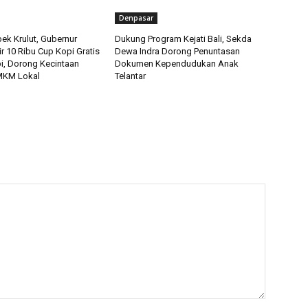
Denpasar
ek Krulut, Gubernur
Dukung Program Kejati Bali, Sekda
ir 10 Ribu Cup Kopi Gratis
Dewa Indra Dorong Penuntasan
pi, Dorong Kecintaan
Dokumen Kependudukan Anak
MKM Lokal
Telantar