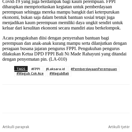
Covid-19 yang juga berdampak bagi kaum perempuan. FPPI
diharapkan memprioritaskan kegiatan untuk pemberdayaan
perempuan sehingga mereka mampu bangkit dari keterpurukan
ekonomi, bukan saja dalam bentuk bantuan sosial tetapi juga
menjadikan kaum perempuan memiliki daya ungkit sendiri untuk
keluar dari kesulitan ekonomi secara mandiri atau berkelompok.
Acara pengukuhan diisi dengan penyerahan bantuan bagi
perempuan dan anak-anak kurang mampu serta dilanjutkan dengan
peragaan busana jajaran pengurus FPPI. Pengukuhan pengurus
dilakukan Ketua DPD FPPI Bali Ni Made Rahayuni yang ditandai
dengan penyematan pin. (LA-010)
TAGS
#FPPI
#Laksara.id
#PemberdayaanPerempuan
#Wagub Cok Ace
#WagubBali
Artikulli paraprak
Artikulli tjetër