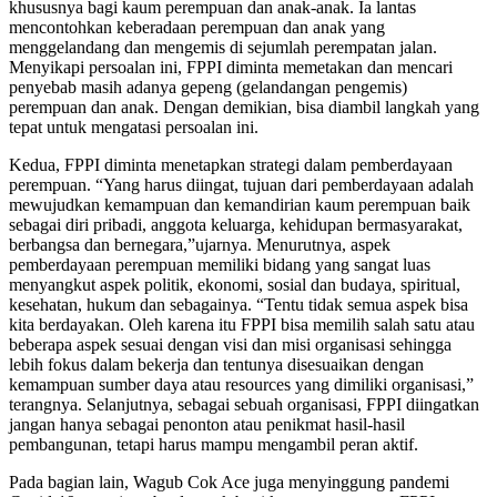
khususnya bagi kaum perempuan dan anak-anak. Ia lantas
mencontohkan keberadaan perempuan dan anak yang
menggelandang dan mengemis di sejumlah perempatan jalan.
Menyikapi persoalan ini, FPPI diminta memetakan dan mencari
penyebab masih adanya gepeng (gelandangan pengemis)
perempuan dan anak. Dengan demikian, bisa diambil langkah yang
tepat untuk mengatasi persoalan ini.
Kedua, FPPI diminta menetapkan strategi dalam pemberdayaan
perempuan. “Yang harus diingat, tujuan dari pemberdayaan adalah
mewujudkan kemampuan dan kemandirian kaum perempuan baik
sebagai diri pribadi, anggota keluarga, kehidupan bermasyarakat,
berbangsa dan bernegara,”ujarnya. Menurutnya, aspek
pemberdayaan perempuan memiliki bidang yang sangat luas
menyangkut aspek politik, ekonomi, sosial dan budaya, spiritual,
kesehatan, hukum dan sebagainya. “Tentu tidak semua aspek bisa
kita berdayakan. Oleh karena itu FPPI bisa memilih salah satu atau
beberapa aspek sesuai dengan visi dan misi organisasi sehingga
lebih fokus dalam bekerja dan tentunya disesuaikan dengan
kemampuan sumber daya atau resources yang dimiliki organisasi,”
terangnya. Selanjutnya, sebagai sebuah organisasi, FPPI diingatkan
jangan hanya sebagai penonton atau penikmat hasil-hasil
pembangunan, tetapi harus mampu mengambil peran aktif.
Pada bagian lain, Wagub Cok Ace juga menyinggung pandemi