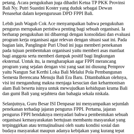
petang. Acara pengukuhan juga dihadiri Ketua TP PKK Provinsi
Bali Ny. Putri Suastini Koster yang duduk sebagai Dewan
Penasehat dalam kepengurusan DPD FPPI Bali.
Lebih jauh Wagub Cok Ace menyampaikan bahwa pengukuhan
pengurus merupakan peristiwa penting bagi sebuah organisasi. Ia
berharap pengukuhan ini dibarengi dengan konsolidasi dan evaluasi
program kerja organisasi agar relevan dengan situasi saat ini. Pada
bagian lain, Panglingsir Puri Ubud ini juga memberi penekanan
pada tujuan pembentukan organisasi yaitu memberi asas manfaat
bagi anggota serta memberi dampak positif bagi lingkungan
eksternal. Untuk itu, ia mengharapkan agar FPPI merancang
program yang sejalan dengan visi yang saat ini diusung Pemprov
yaitu Nangun Sat Kerthi Loka Bali Melalui Pola Pembangunan
Semesta Berencana Menuju Bali Era Baru. Ditambahkan olehnya,
visi ini mengandung makna menjaga kesucian dan keharmonisan
alam Bali beserta isinya untuk mewujudkan kehidupan krama Bali
dan gumi Bali yang sejahtera dan bahagia sekala niskala.
Selanjutnya, Guru Besar ISI Denpasar ini menyampaikan sejumlah
penekanan terhadap jajaran pengurus FPPI. Pertama, jajaran
pengurus FPPI hendaknya menyadari bahwa pembentukan sebuah
organisasi kemasyarakatan bertujuan membantu masyarakat yang
terpinggirkan atau termajinalisasi oleh suatu kondisi sosial dan
budaya masyarakat maupun adanya kebijakan yang kurang tepat