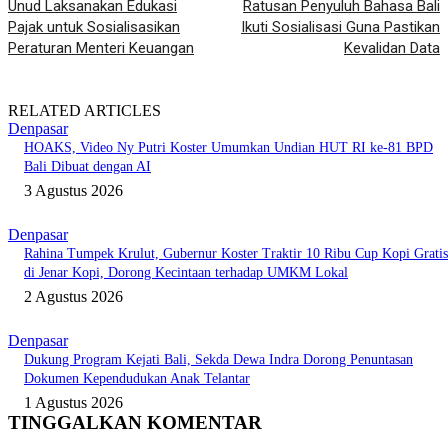
Unud Laksanakan Edukasi
Ratusan Penyuluh Bahasa Bali
Pajak untuk Sosialisasikan
Ikuti Sosialisasi Guna Pastikan
Peraturan Menteri Keuangan
Kevalidan Data
RELATED ARTICLES
Denpasar
HOAKS, Video Ny Putri Koster Umumkan Undian HUT RI ke-81 BPD
Bali Dibuat dengan AI
3 Agustus 2026
Denpasar
Rahina Tumpek Krulut, Gubernur Koster Traktir 10 Ribu Cup Kopi Gratis
di Jenar Kopi, Dorong Kecintaan terhadap UMKM Lokal
2 Agustus 2026
Denpasar
Dukung Program Kejati Bali, Sekda Dewa Indra Dorong Penuntasan
Dokumen Kependudukan Anak Telantar
1 Agustus 2026
TINGGALKAN KOMENTAR