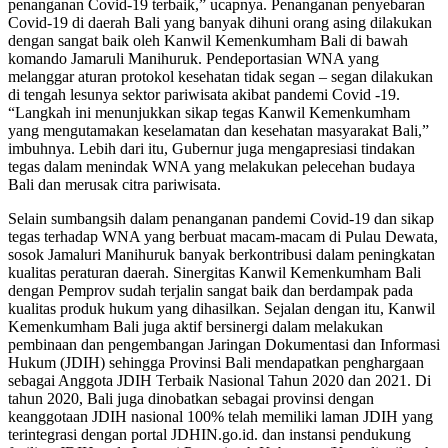
penanganan Covid-19 terbaik,” ucapnya. Penanganan penyebaran
Covid-19 di daerah Bali yang banyak dihuni orang asing dilakukan
dengan sangat baik oleh Kanwil Kemenkumham Bali di bawah
komando Jamaruli Manihuruk. Pendeportasian WNA yang
melanggar aturan protokol kesehatan tidak segan – segan dilakukan
di tengah lesunya sektor pariwisata akibat pandemi Covid -19.
“Langkah ini menunjukkan sikap tegas Kanwil Kemenkumham
yang mengutamakan keselamatan dan kesehatan masyarakat Bali,”
imbuhnya. Lebih dari itu, Gubernur juga mengapresiasi tindakan
tegas dalam menindak WNA yang melakukan pelecehan budaya
Bali dan merusak citra pariwisata.
Selain sumbangsih dalam penanganan pandemi Covid-19 dan sikap
tegas terhadap WNA yang berbuat macam-macam di Pulau Dewata,
sosok Jamaluri Manihuruk banyak berkontribusi dalam peningkatan
kualitas peraturan daerah. Sinergitas Kanwil Kemenkumham Bali
dengan Pemprov sudah terjalin sangat baik dan berdampak pada
kualitas produk hukum yang dihasilkan. Sejalan dengan itu, Kanwil
Kemenkumham Bali juga aktif bersinergi dalam melakukan
pembinaan dan pengembangan Jaringan Dokumentasi dan Informasi
Hukum (JDIH) sehingga Provinsi Bali mendapatkan penghargaan
sebagai Anggota JDIH Terbaik Nasional Tahun 2020 dan 2021. Di
tahun 2020, Bali juga dinobatkan sebagai provinsi dengan
keanggotaan JDIH nasional 100% telah memiliki laman JDIH yang
terintegrasi dengan portal JDHIN.go.id. dan instansi pendukung