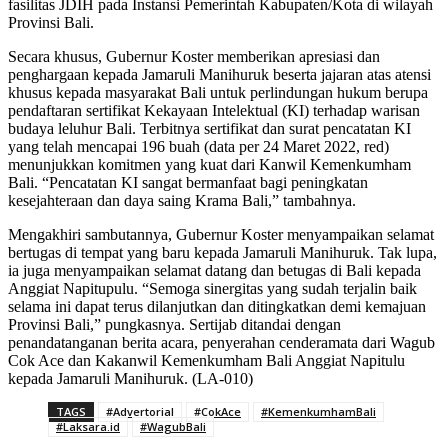
fasilitas JDIH pada Instansi Pemerintah Kabupaten/Kota di wilayah
Provinsi Bali.
Secara khusus, Gubernur Koster memberikan apresiasi dan
penghargaan kepada Jamaruli Manihuruk beserta jajaran atas atensi
khusus kepada masyarakat Bali untuk perlindungan hukum berupa
pendaftaran sertifikat Kekayaan Intelektual (KI) terhadap warisan
budaya leluhur Bali. Terbitnya sertifikat dan surat pencatatan KI
yang telah mencapai 196 buah (data per 24 Maret 2022, red)
menunjukkan komitmen yang kuat dari Kanwil Kemenkumham
Bali. “Pencatatan KI sangat bermanfaat bagi peningkatan
kesejahteraan dan daya saing Krama Bali,” tambahnya.
Mengakhiri sambutannya, Gubernur Koster menyampaikan selamat
bertugas di tempat yang baru kepada Jamaruli Manihuruk. Tak lupa,
ia juga menyampaikan selamat datang dan betugas di Bali kepada
Anggiat Napitupulu. “Semoga sinergitas yang sudah terjalin baik
selama ini dapat terus dilanjutkan dan ditingkatkan demi kemajuan
Provinsi Bali,” pungkasnya. Sertijab ditandai dengan
penandatanganan berita acara, penyerahan cenderamata dari Wagub
Cok Ace dan Kakanwil Kemenkumham Bali Anggiat Napitulu
kepada Jamaruli Manihuruk. (LA-010)
TAGS
#Advertorial
#CokAce
#KemenkumhamBali
#Laksara.id
#WagubBali