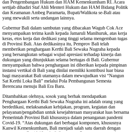
dan Pengembangan Hukum dan HAM Kemenkumham RI. Acara
sertijab dihadiri Staf Ahli Menteri Hukum dan HAM Bidang Politik
dan Keamanan Ambeg Paramarta, Bupati/Walikota se-Bali atau
yang mewakili serta undangan lainnya.
Gubernur Bali dalam sambutan yang dibacakan Wagub Cok Ace
menyampaikan terima kasih kepada Jamaruli Manihuruk, atas kerja
keras, etos kerja dan dedikasi yang tinggi selama mengemban tugas
di Provinsi Bali. Atas dedikasinya itu, Pemprov Bali telah
memberikan penghargaan Kerthi Bali Sewaka Nugraha kepada
yang bersangkutan sebagai wujud apresiasi terhadap kinerja dan
dukungan yang ditunjukkan selama bertugas di Bali. Gubernur
menyampaikan bahwa penghargaan ini diberikan kepada pimpinan
instansi vertikal di Bali yang dinilai memiliki kontribusi luar biasa
bagi masyarakat Bali utamanya dalam mewujudkan visi “Nangun
Sat Kerthi Loka Bali” melalui Pola Pembangunan Semesta
Berencana menuju Bali Era Baru.
Ditambahkan olehnya, sosok yang berhak mendapatkan
Penghargaan Kerthi Bali Sewaka Nugraha ini adalah orang yang
berdedikasi, melaksanakan kebijakan, program, kegiatan dan
pelayanan/pengabdian untuk kesejahteraan masyarakat luas bersama
Pemerintah Provinsi Bali khususnya dalam penanganan pandemi
Covid-19. “Atas dukungan dari berbagai komponen, khususnya
Kanwil Kemenkumham, Bali menjadi salah satu daerah dengan