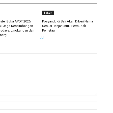
Tokoh
ster Buka APDT 2026,
Posyandu di Bali Akan Diberi Nama
ali Jaga Keseimbangan
Sesuai Banjar untuk Permudah
 Budaya, Lingkungan dan
Pemetaan
nergi
Nama:*