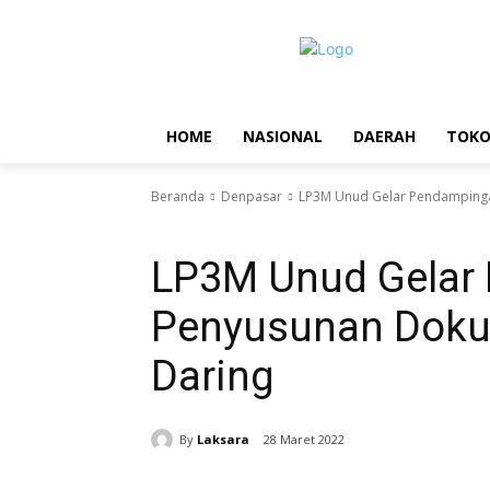
HOME
NASIONAL
DAERAH
TOK
Beranda
Denpasar
LP3M Unud Gelar Pendamping
Denpasar
Headlines
Tokoh
LP3M Unud Gelar
Penyusunan Doku
Daring
By
Laksara
28 Maret 2022