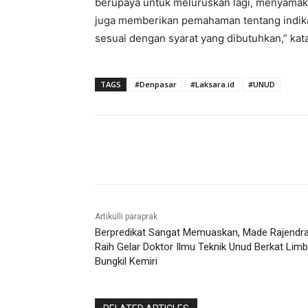
berupaya untuk meluruskan lagi, menyamaka
juga memberikan pemahaman tentang indikat
sesuai dengan syarat yang dibutuhkan,” kata 
TAGS
#Denpasar
#Laksara.id
#UNUD
Bagikan
Artikulli paraprak
Berpredikat Sangat Memuaskan, Made Rajendr
Raih Gelar Doktor Ilmu Teknik Unud Berkat Lim
Bungkil Kemiri