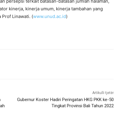
n persepsi terkait batasan-batasan jumlah halaman,
or kinerja, kinerja umum, kinerja tambahan yang
Prof Linawati. (
www.unud.ac.id
)
Artikulli tjetër
a
Gubernur Koster Hadiri Peringatan HKG PKK ke-50
bah
Tingkat Provinsi Bali Tahun 2022