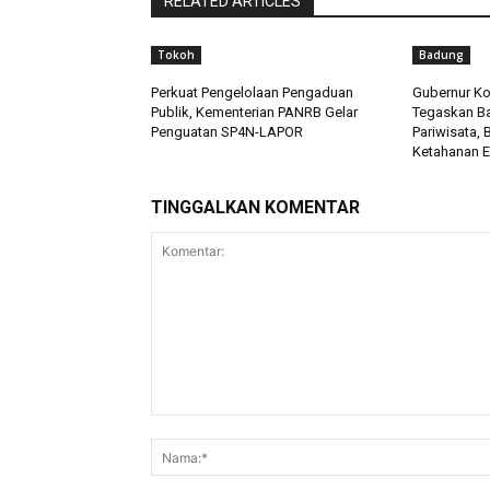
RELATED ARTICLES
Tokoh
Badung
Perkuat Pengelolaan Pengaduan
Gubernur Ko
Publik, Kementerian PANRB Gelar
Tegaskan B
Penguatan SP4N-LAPOR
Pariwisata,
Ketahanan E
TINGGALKAN KOMENTAR
Komentar: