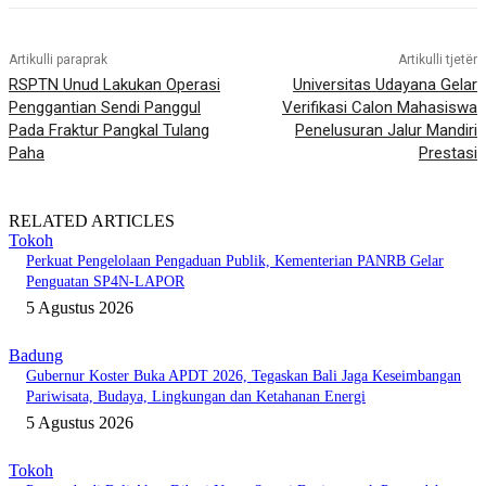
Artikulli paraprak
Artikulli tjetër
RSPTN Unud Lakukan Operasi
Universitas Udayana Gelar
Penggantian Sendi Panggul
Verifikasi Calon Mahasiswa
Pada Fraktur Pangkal Tulang
Penelusuran Jalur Mandiri
Paha
Prestasi
RELATED ARTICLES
Tokoh
Perkuat Pengelolaan Pengaduan Publik, Kementerian PANRB Gelar
Penguatan SP4N-LAPOR
5 Agustus 2026
Badung
Gubernur Koster Buka APDT 2026, Tegaskan Bali Jaga Keseimbangan
Pariwisata, Budaya, Lingkungan dan Ketahanan Energi
5 Agustus 2026
Tokoh