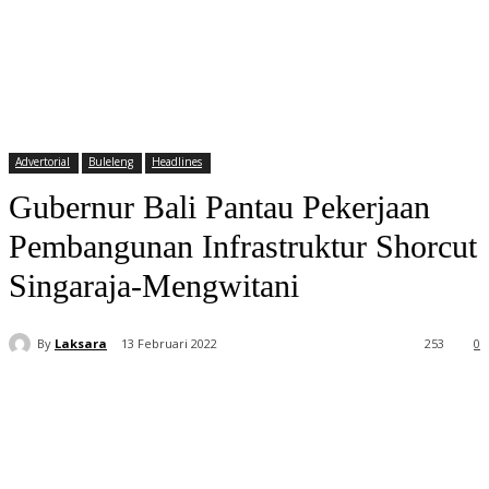
Advertorial
Buleleng
Headlines
Gubernur Bali Pantau Pekerjaan
Pembangunan Infrastruktur Shorcut
Singaraja-Mengwitani
By
Laksara
13 Februari 2022
253
0