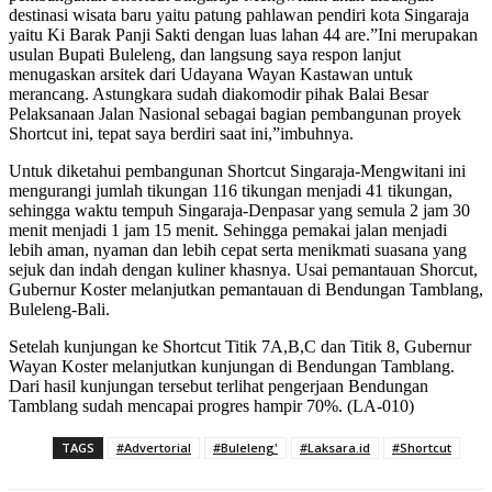
destinasi wisata baru yaitu patung pahlawan pendiri kota Singaraja
yaitu Ki Barak Panji Sakti dengan luas lahan 44 are.”Ini merupakan
usulan Bupati Buleleng, dan langsung saya respon lanjut
menugaskan arsitek dari Udayana Wayan Kastawan untuk
merancang. Astungkara sudah diakomodir pihak Balai Besar
Pelaksanaan Jalan Nasional sebagai bagian pembangunan proyek
Shortcut ini, tepat saya berdiri saat ini,”imbuhnya.
Untuk diketahui pembangunan Shortcut Singaraja-Mengwitani ini
mengurangi jumlah tikungan 116 tikungan menjadi 41 tikungan,
sehingga waktu tempuh Singaraja-Denpasar yang semula 2 jam 30
menit menjadi 1 jam 15 menit. Sehingga pemakai jalan menjadi
lebih aman, nyaman dan lebih cepat serta menikmati suasana yang
sejuk dan indah dengan kuliner khasnya. Usai pemantauan Shorcut,
Gubernur Koster melanjutkan pemantauan di Bendungan Tamblang,
Buleleng-Bali.
Setelah kunjungan ke Shortcut Titik 7A,B,C dan Titik 8, Gubernur
Wayan Koster melanjutkan kunjungan di Bendungan Tamblang.
Dari hasil kunjungan tersebut terlihat pengerjaan Bendungan
Tamblang sudah mencapai progres hampir 70%. (LA-010)
TAGS
#Advertorial
#Buleleng'
#Laksara.id
#Shortcut