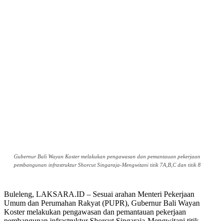
Gubernur Bali Wayan Koster melakukan pengawasan dan pemantauan pekerjaan
pembangunan infrastruktur Shorcut Singaraja-Mengwitani titik 7A,B,C dan titik 8
Buleleng, LAKSARA.ID – Sesuai arahan Menteri Pekerjaan
Umum dan Perumahan Rakyat (PUPR), Gubernur Bali Wayan
Koster melakukan pengawasan dan pemantauan pekerjaan
pembangunan infrastruktur Shorcut Singaraja-Mengwitani titik